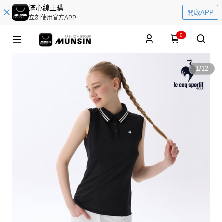
滿心線上購
開啟APP
立刻使用官方APP
0
1
/
12