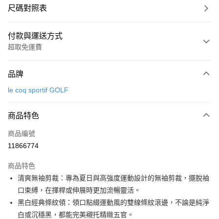
尺碼對照表
付款與運送方式
超取免運費
付款方式
品牌
信用卡一次付款
le coq sportif GOLF
超商取貨付款
商品特色
LINE Pay
商品編號
Apple Pay
11866774
街口支付
商品特色
悠遊付
清爽無袖剪裁：專為夏日與高強度運動設計的無袖剪裁，擺脫袖
大哥付你分期
口束縛，在揮桿或伸展時更加流暢靈活。
相關說明
黑白經典條紋領：領口點綴運動風的雙線條紋滾邊，不論是純淨
【大哥付你分期使用說明】
白或沉穩黑，都能完美襯托精緻五官。
AFTEE先享後付