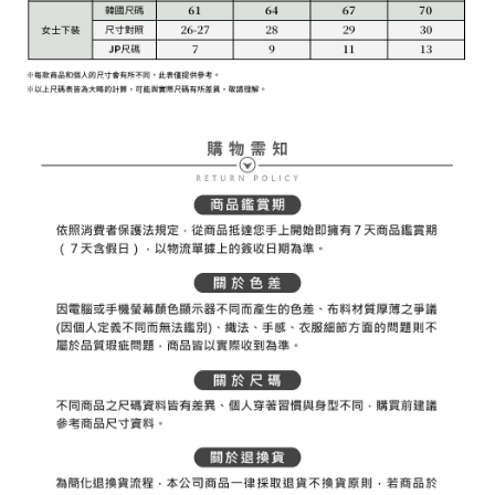
權轉讓予恩沛科技股份有限公司。
付款後7-11取貨
２．關於個人資料處理事宜，請瀏覽以下網址：
免運費
https://aftee.tw/terms/#terms3
３．未成年的使用者請事先徵得法定代理人或監護人之同意方可使用
宅配
「AFTEE先享後付」，若未經同意申辦者引起之損失，本公司不負相關責
任。
免運費
４．使用「AFTEE先享後付」時，將依據個別帳號之用戶狀況，依本公司即
時審查核予不同之上限額度；若仍有額度不足之情形，本公司將視審查結果
離島宅配
請求用戶進行身份認證。
免運費
５．嚴禁一人註冊多個帳號或使用他人資訊註冊。若發現惡意使用之情形，
恩沛科技股份有限公司將有權停止該用戶之使用額度並採取法律行動。