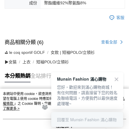
成份
聚酯纖維92%聚氨酯8%
客服
商品相關分類 (6)
查看全部
⛳️ le coq sportif GOLF
女款 | 短袖POLO/立領衫
▶女裝
上衣
短袖POLO/立領衫
本分類熱銷
全站排行
Munsin Fashion 滿心購物
您好，歡迎來到滿心購物商城！
有任何問題，請直接留下您的姓名
本網站中使用 cookie，欲查詢有關本網站使用 cookie 方式之詳情，及若您不希
及聯絡電話，方便我們以最快速度
熱門標籤
望在電腦上使用 cookie 時應如何變更電腦的 cookie 設定，請參閱本網站「
隱私
處理喔~
權條款
」之 Cookie 聲明。您繼續使用本網站即表示您同意本公司得按本網站使
用條款之 Cookie 聲明使用 cookie。
了解更多 >
回覆至 Munsin Fashion 滿心購物
我知道了