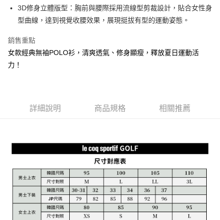
1.本服務由台灣大哥大提供，台灣大哥大用戶可立即使用無須另外申請。
3D修身立體版型：胸前與腰際採用流線型剪裁設計，貼合女性身
2.付款方式選擇「大哥付你分期」，訂單成立後會自動跳轉到大哥付的交易
相關說明
流程，驗證手機門號後，選擇欲分期的期數、繳款截止日，確認付款後即完
型曲線，達到視覺收腰效果，展現挺拔有型的運動姿態。
【關於「AFTEE先享後付」】
成交易。
ATM付款
AFTEE先享後付是「在收到商品之後才付款」的支付方式。 讓您購物簡單
3.實際核准額度、可分期數及費用金額請依後續交易確認頁面所載為準。
銷售重點
便利好安心！
4.訂單成立30分鐘內，如未前往確認交易或遇審核未通過，訂單將自動取
１．簡單：不需註冊會員、不需綁卡、不需儲值。
女款經典無袖POLO衫，清爽透氣、修身顯瘦，釋放夏日運動活
運送方式
消。如遇「轉專審核」未通過狀況，表示未達大哥付你分期系統評分，恕無
２．便利：只要手機號碼，簡訊認證，即可結帳。
法說明評估內容。
力！
３．安心：先確認商品／服務後，再付款。
全家取貨付款
【繳款方式說明】
1.分期款項不併入電信帳單，「大哥付你分期」於每月結算日後寄送繳費提
免運費
【「AFTEE先享後付」結帳流程】
醒簡訊。
１．於結帳方式選擇「AFTEE先享後付」後，將跳轉至「AFTEE先享後付」
2.透過簡訊連結打開帳單後，可選擇「超商條碼／台灣大直營門市／銀行轉
付款後全家取貨
結帳頁面，進行簡訊認證並確認金額後，即可完成結帳。
帳／街口支付／iPASS MONEY」等通路繳費。
詳細說明
商品規格
相關推薦
２．訂單成立數日內，您將收到繳費通知簡訊。
免運費
３．收到繳費通知簡訊後14天內，點擊此簡訊中的連結，可透過四大超商／
【注意事項】
ATM／網路銀行／等多元方式進行付款，方視為交易完成。
萊爾富取貨付款
1.本服務係由「台灣大哥大股份有限公司」（以下簡稱本公司）所提供，讓
※ 請注意：結帳手續完成當下不需立刻繳費，但若您需要取消訂單，請聯絡
用戶於交易時，得透過本服務購買商品或服務，並由商店將買賣／分期付款
免運費
購買商品的店家。未經商家同意取消之訂單仍視為有效，需透過AFTEE先享
買賣價金債權讓與本公司後，依約使用本公司帳單繳交帳款。
後付繳納相關費用。
2.基於同意付款使用「大哥付你分期」之契約關係目的，商店將以您的個人
付款後萊爾富取貨
※ 交易是否成功請以「AFTEE先享後付 」之結帳頁面顯示為準，若有關於
資料（包含姓名、電話或地址）提供予台灣大哥大進項蒐集、處理及利用，
是否繳費成功／繳費後需取消欲退款等相關疑問，請聯繫「AFTEE先享後付
免運費
由本公司與您本人進行分期帳單所需資料之確認、核對及更正。
客戶支援中心」
https://netprotections.freshdesk.com/support/home
3.完整用戶服務條款，請詳閱以下連結：
https://oppay.tw/userRule
7-11取貨付款
【注意事項】
１．透過由恩沛科技股份有限公司提供之「AFTEE先享後付」服務完成之交
免運費
易，需依本服務之必要範圍內提供個人資料，並將交易相關給付款項請求債