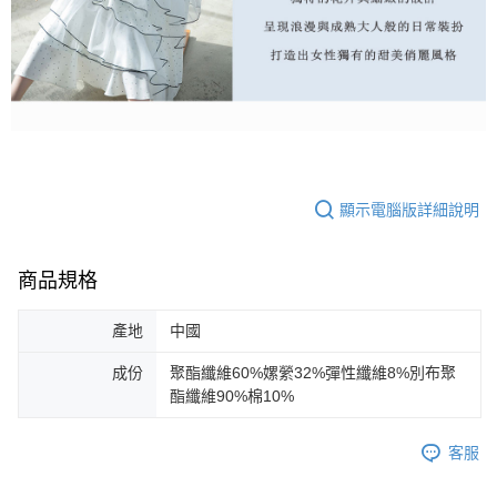
顯示電腦版詳細說明
商品規格
產地
中國
成份
聚酯纖維60%嫘縈32%彈性纖維8%別布聚
酯纖維90%棉10%
客服