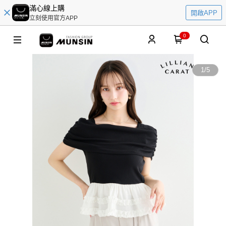
滿心線上購
開啟APP
立刻使用官方APP
0
1
/
5