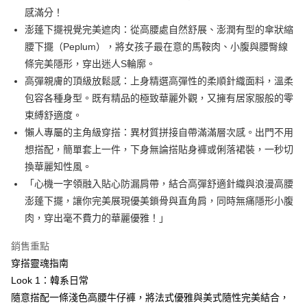
【大哥付你分期使用說明】
感滿分！
AFTEE先享後付
1.本服務由台灣大哥大提供，台灣大哥大用戶可立即使用無須另外申請。
澎蓬下擺視覺完美遮肉：從高腰處自然舒展、澎潤有型的傘狀縮
2.付款方式選擇「大哥付你分期」，訂單成立後會自動跳轉到大哥付的交易
相關說明
流程，驗證手機門號後，選擇欲分期的期數、繳款截止日，確認付款後即完
腰下擺（Peplum），將女孩子最在意的馬鞍肉、小腹與腰臀線
【關於「AFTEE先享後付」】
成交易。
ATM付款
AFTEE先享後付是「在收到商品之後才付款」的支付方式。 讓您購物簡單
條完美隱形，穿出迷人S輪廓。
3.實際核准額度、可分期數及費用金額請依後續交易確認頁面所載為準。
便利好安心！
高彈親膚的頂級放鬆感：上身精選高彈性的柔順針織面料，溫柔
4.訂單成立30分鐘內，如未前往確認交易或遇審核未通過，訂單將自動取
１．簡單：不需註冊會員、不需綁卡、不需儲值。
運送方式
消。如遇「轉專審核」未通過狀況，表示未達大哥付你分期系統評分，恕無
包容各種身型。既有精品的極致華麗外觀，又擁有居家服般的零
２．便利：只要手機號碼，簡訊認證，即可結帳。
法說明評估內容。
３．安心：先確認商品／服務後，再付款。
束縛舒適度。
全家取貨付款
【繳款方式說明】
1.分期款項不併入電信帳單，「大哥付你分期」於每月結算日後寄送繳費提
懶人專屬的主角級穿搭：異材質拼接自帶滿滿層次感。出門不用
免運費
【「AFTEE先享後付」結帳流程】
醒簡訊。
１．於結帳方式選擇「AFTEE先享後付」後，將跳轉至「AFTEE先享後付」
想搭配，簡單套上一件，下身無論搭貼身褲或俐落裙裝，一秒切
2.透過簡訊連結打開帳單後，可選擇「超商條碼／台灣大直營門市／銀行轉
付款後全家取貨
結帳頁面，進行簡訊認證並確認金額後，即可完成結帳。
換華麗知性風。
帳／街口支付／iPASS MONEY」等通路繳費。
２．訂單成立數日內，您將收到繳費通知簡訊。
免運費
「心機一字領融入貼心防漏肩帶，結合高彈舒適針織與浪漫高腰
３．收到繳費通知簡訊後14天內，點擊此簡訊中的連結，可透過四大超商／
【注意事項】
ATM／網路銀行／等多元方式進行付款，方視為交易完成。
澎蓬下擺，讓你完美展現優美鎖骨與直角肩，同時無痛隱形小腹
萊爾富取貨付款
1.本服務係由「台灣大哥大股份有限公司」（以下簡稱本公司）所提供，讓
※ 請注意：結帳手續完成當下不需立刻繳費，但若您需要取消訂單，請聯絡
用戶於交易時，得透過本服務購買商品或服務，並由商店將買賣／分期付款
肉，穿出毫不費力的華麗優雅！」
免運費
購買商品的店家。未經商家同意取消之訂單仍視為有效，需透過AFTEE先享
買賣價金債權讓與本公司後，依約使用本公司帳單繳交帳款。
後付繳納相關費用。
2.基於同意付款使用「大哥付你分期」之契約關係目的，商店將以您的個人
銷售重點
付款後萊爾富取貨
※ 交易是否成功請以「AFTEE先享後付 」之結帳頁面顯示為準，若有關於
資料（包含姓名、電話或地址）提供予台灣大哥大進項蒐集、處理及利用，
是否繳費成功／繳費後需取消欲退款等相關疑問，請聯繫「AFTEE先享後付
穿搭靈魂指南
免運費
由本公司與您本人進行分期帳單所需資料之確認、核對及更正。
客戶支援中心」
https://netprotections.freshdesk.com/support/home
3.完整用戶服務條款，請詳閱以下連結：
https://oppay.tw/userRule
Look 1：韓系日常
7-11取貨付款
隨意搭配一條淺色高腰牛仔褲，將法式優雅與美式隨性完美結合，
【注意事項】