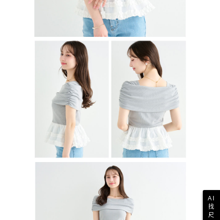
AI
找
尺