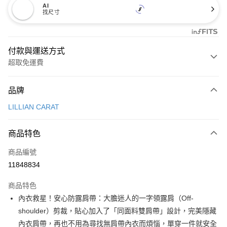
AI
找尺寸
付款與運送方式
超取免運費
付款方式
品牌
信用卡一次付款
LILLIAN CARAT
超商取貨付款
商品特色
LINE Pay
商品編號
Apple Pay
11848834
街口支付
商品特色
悠遊付
內衣救星！安心防露肩帶：大膽迷人的一字領露肩（Off-
大哥付你分期
shoulder）剪裁，貼心加入了「同面料雙肩帶」設計，完美隱藏
相關說明
內衣肩帶，再也不用為尋找無肩帶內衣而煩惱，單穿一件就安全