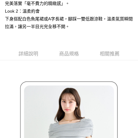
１．透過由恩沛科技股份有限公司提供之「AFTEE先享後付」服務完成之交
免運費
完美落實「毫不費力的精緻感」。
易，需依本服務之必要範圍內提供個人資料，並將交易相關給付款項請求債
Look 2：溫柔約會
權轉讓予恩沛科技股份有限公司。
付款後7-11取貨
２．關於個人資料處理事宜，請瀏覽以下網址：
下身搭配白色魚尾裙或A字長裙，腳踩一雙低跟涼鞋，溫柔氣質瞬間
免運費
https://aftee.tw/terms/#terms3
拉滿，讓另一半目光完全移不開。
３．未成年的使用者請事先徵得法定代理人或監護人之同意方可使用
宅配
「AFTEE先享後付」，若未經同意申辦者引起之損失，本公司不負相關責
任。
免運費
４．使用「AFTEE先享後付」時，將依據個別帳號之用戶狀況，依本公司即
時審查核予不同之上限額度；若仍有額度不足之情形，本公司將視審查結果
離島宅配
詳細說明
商品規格
相關推薦
請求用戶進行身份認證。
免運費
５．嚴禁一人註冊多個帳號或使用他人資訊註冊。若發現惡意使用之情形，
恩沛科技股份有限公司將有權停止該用戶之使用額度並採取法律行動。