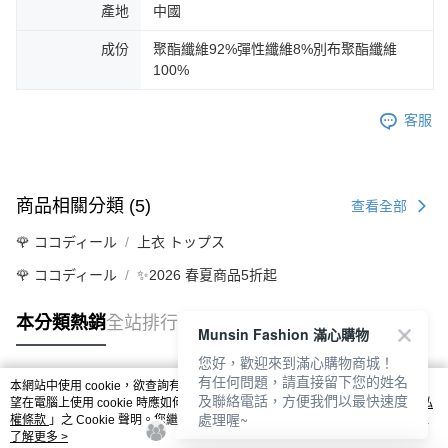
產地
中國
成份
聚酯纖維92%彈性纖維8%別布聚酯纖維
100%
客服
商品相關分類 (5)
查看全部
🌹 ココディール
上衣 トップス
🌹 ココディール
✨2026 春夏商品5折起
本分類熱銷
全站排行
Munsin Fashion 滿心購物
您好，歡迎來到滿心購物商城！
有任何問題，請直接留下您的姓名
本網站中使用 cookie，欲查詢有關本網站使用 cookie 方式之詳情，及若您不希
及聯絡電話，方便我們以最快速度
熱門標籤
望在電腦上使用 cookie 時應如何變更電腦的 cookie 設定，請參閱本網站「
隱私
處理喔~
權條款
」之 Cookie 聲明。您繼續使用本網站即表示您同意本公司得按本網站使
用條款之 Cookie 聲明使用 cookie。
了解更多 >