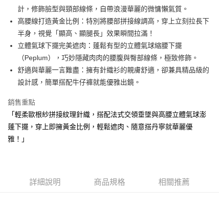
【大哥付你分期使用說明】
計，修飾臉型與頸部線條，自帶浪漫華麗的微慵懶氣質。
AFTEE先享後付
1.本服務由台灣大哥大提供，台灣大哥大用戶可立即使用無須另外申請。
高腰線打造黃金比例：特別將腰部拼接線調高，穿上立刻拉長下
2.付款方式選擇「大哥付你分期」，訂單成立後會自動跳轉到大哥付的交易
相關說明
流程，驗證手機門號後，選擇欲分期的期數、繳款截止日，確認付款後即完
半身，視覺「顯高、顯腿長」效果瞬間拉滿！
【關於「AFTEE先享後付」】
成交易。
ATM付款
AFTEE先享後付是「在收到商品之後才付款」的支付方式。 讓您購物簡單
立體氣球下擺完美遮肉：蓬鬆有型的立體氣球縮腰下擺
3.實際核准額度、可分期數及費用金額請依後續交易確認頁面所載為準。
便利好安心！
（Peplum），巧妙隱藏肉肉的腰腹與臀部線條，極致修飾。
4.訂單成立30分鐘內，如未前往確認交易或遇審核未通過，訂單將自動取
１．簡單：不需註冊會員、不需綁卡、不需儲值。
運送方式
消。如遇「轉專審核」未通過狀況，表示未達大哥付你分期系統評分，恕無
舒適與華麗一言難盡：擁有針織衫的親膚舒適，卻兼具精品級的
２．便利：只要手機號碼，簡訊認證，即可結帳。
法說明評估內容。
３．安心：先確認商品／服務後，再付款。
設計感，簡單搭配牛仔褲就能優雅出鏡。
全家取貨付款
【繳款方式說明】
1.分期款項不併入電信帳單，「大哥付你分期」於每月結算日後寄送繳費提
免運費
【「AFTEE先享後付」結帳流程】
銷售重點
醒簡訊。
１．於結帳方式選擇「AFTEE先享後付」後，將跳轉至「AFTEE先享後付」
2.透過簡訊連結打開帳單後，可選擇「超商條碼／台灣大直營門市／銀行轉
付款後全家取貨
「輕柔歐根紗拼接紋理針織，搭配法式交領垂墜與高腰立體氣球澎
結帳頁面，進行簡訊認證並確認金額後，即可完成結帳。
帳／街口支付／iPASS MONEY」等通路繳費。
２．訂單成立數日內，您將收到繳費通知簡訊。
蓬下擺，穿上即擁黃金比例，輕鬆遮肉、隨意搭丹寧就華麗優
免運費
３．收到繳費通知簡訊後14天內，點擊此簡訊中的連結，可透過四大超商／
【注意事項】
雅！」
ATM／網路銀行／等多元方式進行付款，方視為交易完成。
萊爾富取貨付款
1.本服務係由「台灣大哥大股份有限公司」（以下簡稱本公司）所提供，讓
※ 請注意：結帳手續完成當下不需立刻繳費，但若您需要取消訂單，請聯絡
用戶於交易時，得透過本服務購買商品或服務，並由商店將買賣／分期付款
免運費
購買商品的店家。未經商家同意取消之訂單仍視為有效，需透過AFTEE先享
買賣價金債權讓與本公司後，依約使用本公司帳單繳交帳款。
後付繳納相關費用。
2.基於同意付款使用「大哥付你分期」之契約關係目的，商店將以您的個人
付款後萊爾富取貨
※ 交易是否成功請以「AFTEE先享後付 」之結帳頁面顯示為準，若有關於
資料（包含姓名、電話或地址）提供予台灣大哥大進項蒐集、處理及利用，
詳細說明
商品規格
相關推薦
是否繳費成功／繳費後需取消欲退款等相關疑問，請聯繫「AFTEE先享後付
免運費
由本公司與您本人進行分期帳單所需資料之確認、核對及更正。
客戶支援中心」
https://netprotections.freshdesk.com/support/home
3.完整用戶服務條款，請詳閱以下連結：
https://oppay.tw/userRule
7-11取貨付款
【注意事項】