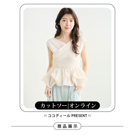
１．透過由恩沛科技股份有限公司提供之「AFTEE先享後付」服務完成之交
免運費
易，需依本服務之必要範圍內提供個人資料，並將交易相關給付款項請求債
權轉讓予恩沛科技股份有限公司。
付款後7-11取貨
２．關於個人資料處理事宜，請瀏覽以下網址：
免運費
https://aftee.tw/terms/#terms3
３．未成年的使用者請事先徵得法定代理人或監護人之同意方可使用
宅配
「AFTEE先享後付」，若未經同意申辦者引起之損失，本公司不負相關責
任。
免運費
４．使用「AFTEE先享後付」時，將依據個別帳號之用戶狀況，依本公司即
時審查核予不同之上限額度；若仍有額度不足之情形，本公司將視審查結果
離島宅配
請求用戶進行身份認證。
免運費
５．嚴禁一人註冊多個帳號或使用他人資訊註冊。若發現惡意使用之情形，
恩沛科技股份有限公司將有權停止該用戶之使用額度並採取法律行動。