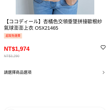
【ココディール】杏橘色交領垂墜拼接歐根紗
氣球澎澎上衣 O5X21465
超取免運費
NT$1,974
NT$3,290
請選擇商品選項