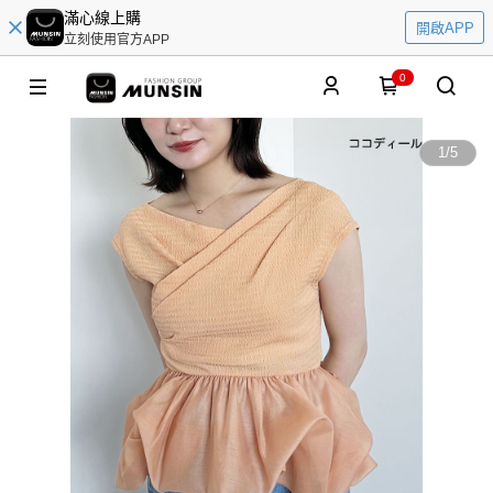
滿心線上購
開啟APP
立刻使用官方APP
0
1
/
5