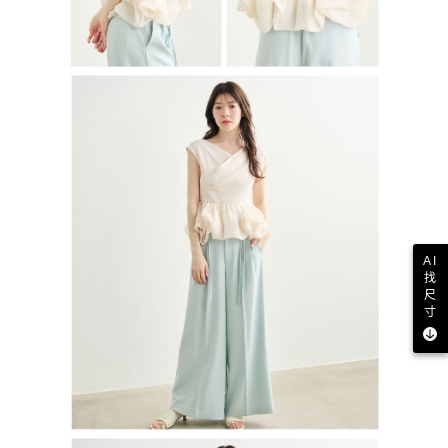
AI
找
尺
寸