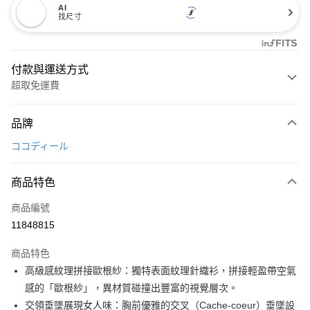
AI
找尺寸
付款與運送方式
超取免運費
付款方式
品牌
信用卡一次付款
ココディール
超商取貨付款
商品特色
LINE Pay
商品編號
Apple Pay
11848815
街口支付
商品特色
悠遊付
高級感紋理拼接歐根紗：獨特表面紋理針織衫，拼接輕盈帶空氣
大哥付你分期
感的「歐根紗」，異材質碰撞出豐富的視覺層次。
相關說明
交領垂墜展現女人味：胸前優雅的交叉（Cache-coeur）垂墜設