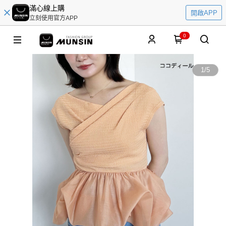
滿心線上購
開啟APP
立刻使用官方APP
0
1
/
5