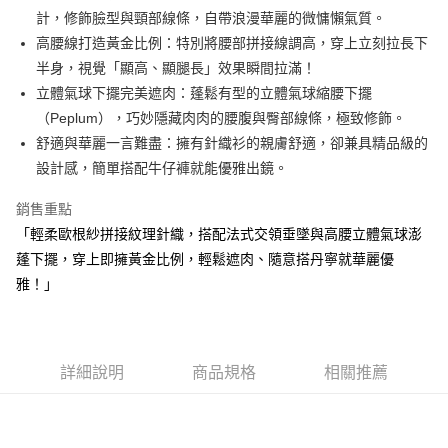
【大哥付你分期使用說明】
計，修飾臉型與頸部線條，自帶浪漫華麗的微慵懶氣質。
AFTEE先享後付
1.本服務由台灣大哥大提供，台灣大哥大用戶可立即使用無須另外申請。
高腰線打造黃金比例：特別將腰部拼接線調高，穿上立刻拉長下
2.付款方式選擇「大哥付你分期」，訂單成立後會自動跳轉到大哥付的交易
相關說明
流程，驗證手機門號後，選擇欲分期的期數、繳款截止日，確認付款後即完
半身，視覺「顯高、顯腿長」效果瞬間拉滿！
【關於「AFTEE先享後付」】
成交易。
ATM付款
AFTEE先享後付是「在收到商品之後才付款」的支付方式。 讓您購物簡單
立體氣球下擺完美遮肉：蓬鬆有型的立體氣球縮腰下擺
3.實際核准額度、可分期數及費用金額請依後續交易確認頁面所載為準。
便利好安心！
（Peplum），巧妙隱藏肉肉的腰腹與臀部線條，極致修飾。
4.訂單成立30分鐘內，如未前往確認交易或遇審核未通過，訂單將自動取
１．簡單：不需註冊會員、不需綁卡、不需儲值。
運送方式
消。如遇「轉專審核」未通過狀況，表示未達大哥付你分期系統評分，恕無
舒適與華麗一言難盡：擁有針織衫的親膚舒適，卻兼具精品級的
２．便利：只要手機號碼，簡訊認證，即可結帳。
法說明評估內容。
３．安心：先確認商品／服務後，再付款。
設計感，簡單搭配牛仔褲就能優雅出鏡。
全家取貨付款
【繳款方式說明】
1.分期款項不併入電信帳單，「大哥付你分期」於每月結算日後寄送繳費提
免運費
【「AFTEE先享後付」結帳流程】
銷售重點
醒簡訊。
１．於結帳方式選擇「AFTEE先享後付」後，將跳轉至「AFTEE先享後付」
2.透過簡訊連結打開帳單後，可選擇「超商條碼／台灣大直營門市／銀行轉
付款後全家取貨
「輕柔歐根紗拼接紋理針織，搭配法式交領垂墜與高腰立體氣球澎
結帳頁面，進行簡訊認證並確認金額後，即可完成結帳。
帳／街口支付／iPASS MONEY」等通路繳費。
２．訂單成立數日內，您將收到繳費通知簡訊。
蓬下擺，穿上即擁黃金比例，輕鬆遮肉、隨意搭丹寧就華麗優
免運費
３．收到繳費通知簡訊後14天內，點擊此簡訊中的連結，可透過四大超商／
【注意事項】
雅！」
ATM／網路銀行／等多元方式進行付款，方視為交易完成。
萊爾富取貨付款
1.本服務係由「台灣大哥大股份有限公司」（以下簡稱本公司）所提供，讓
※ 請注意：結帳手續完成當下不需立刻繳費，但若您需要取消訂單，請聯絡
用戶於交易時，得透過本服務購買商品或服務，並由商店將買賣／分期付款
免運費
購買商品的店家。未經商家同意取消之訂單仍視為有效，需透過AFTEE先享
買賣價金債權讓與本公司後，依約使用本公司帳單繳交帳款。
後付繳納相關費用。
2.基於同意付款使用「大哥付你分期」之契約關係目的，商店將以您的個人
付款後萊爾富取貨
※ 交易是否成功請以「AFTEE先享後付 」之結帳頁面顯示為準，若有關於
資料（包含姓名、電話或地址）提供予台灣大哥大進項蒐集、處理及利用，
詳細說明
商品規格
相關推薦
是否繳費成功／繳費後需取消欲退款等相關疑問，請聯繫「AFTEE先享後付
免運費
由本公司與您本人進行分期帳單所需資料之確認、核對及更正。
客戶支援中心」
https://netprotections.freshdesk.com/support/home
3.完整用戶服務條款，請詳閱以下連結：
https://oppay.tw/userRule
7-11取貨付款
【注意事項】