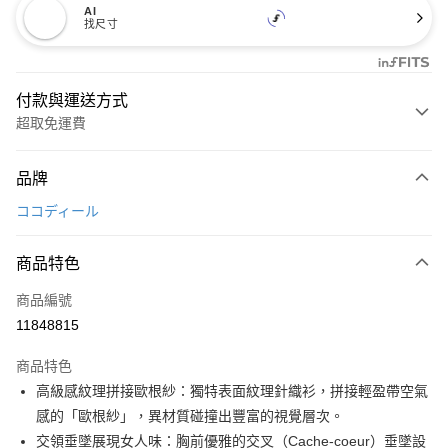
AI
找尺寸
付款與運送方式
超取免運費
付款方式
品牌
信用卡一次付款
ココディール
超商取貨付款
商品特色
LINE Pay
商品編號
Apple Pay
11848815
街口支付
商品特色
悠遊付
高級感紋理拼接歐根紗：獨特表面紋理針織衫，拼接輕盈帶空氣
大哥付你分期
感的「歐根紗」，異材質碰撞出豐富的視覺層次。
相關說明
交領垂墜展現女人味：胸前優雅的交叉（Cache-coeur）垂墜設