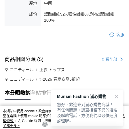
產地
中國
成份
聚酯纖維92%彈性纖維8%別布聚酯纖維
100%
客服
商品相關分類 (5)
查看全部
🌹 ココディール
上衣 トップス
🌹 ココディール
✨2026 春夏商品5折起
本分類熱銷
全站排行
Munsin Fashion 滿心購物
您好，歡迎來到滿心購物商城！
有任何問題，請直接留下您的姓名
本網站中使用 cookie，欲查詢有關本網站使用 cookie 方式之詳情，及若您不希
及聯絡電話，方便我們以最快速度
熱門標籤
望在電腦上使用 cookie 時應如何變更電腦的 cookie 設定，請參閱本網站「
隱私
處理喔~
權條款
」之 Cookie 聲明。您繼續使用本網站即表示您同意本公司得按本網站使
用條款之 Cookie 聲明使用 cookie。
了解更多 >