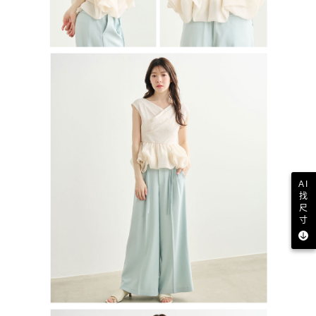
AI
找
尺
寸