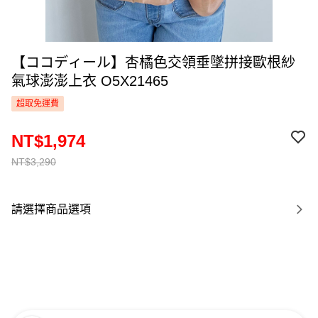
【ココディール】杏橘色交領垂墜拼接歐根紗
氣球澎澎上衣 O5X21465
超取免運費
NT$1,974
NT$3,290
請選擇商品選項