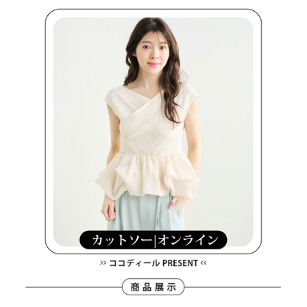
１．透過由恩沛科技股份有限公司提供之「AFTEE先享後付」服務完成之交
免運費
易，需依本服務之必要範圍內提供個人資料，並將交易相關給付款項請求債
權轉讓予恩沛科技股份有限公司。
付款後7-11取貨
２．關於個人資料處理事宜，請瀏覽以下網址：
免運費
https://aftee.tw/terms/#terms3
３．未成年的使用者請事先徵得法定代理人或監護人之同意方可使用
宅配
「AFTEE先享後付」，若未經同意申辦者引起之損失，本公司不負相關責
任。
免運費
４．使用「AFTEE先享後付」時，將依據個別帳號之用戶狀況，依本公司即
時審查核予不同之上限額度；若仍有額度不足之情形，本公司將視審查結果
離島宅配
請求用戶進行身份認證。
免運費
５．嚴禁一人註冊多個帳號或使用他人資訊註冊。若發現惡意使用之情形，
恩沛科技股份有限公司將有權停止該用戶之使用額度並採取法律行動。