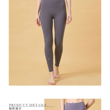
7-11取貨付款
【注意事項】
１．透過由恩沛科技股份有限公司提供之「AFTEE先享後付」服務完成之交
免運費
易，需依本服務之必要範圍內提供個人資料，並將交易相關給付款項請求債
權轉讓予恩沛科技股份有限公司。
付款後7-11取貨
２．關於個人資料處理事宜，請瀏覽以下網址：
免運費
https://aftee.tw/terms/#terms3
３．未成年的使用者請事先徵得法定代理人或監護人之同意方可使用
宅配
「AFTEE先享後付」，若未經同意申辦者引起之損失，本公司不負相關責
任。
免運費
４．使用「AFTEE先享後付」時，將依據個別帳號之用戶狀況，依本公司即
時審查核予不同之上限額度；若仍有額度不足之情形，本公司將視審查結果
離島宅配
請求用戶進行身份認證。
免運費
５．嚴禁一人註冊多個帳號或使用他人資訊註冊。若發現惡意使用之情形，
恩沛科技股份有限公司將有權停止該用戶之使用額度並採取法律行動。