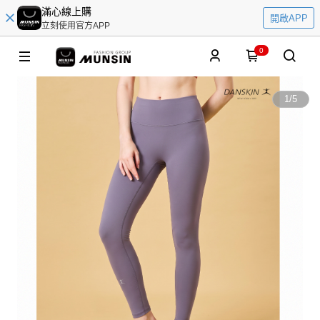
滿心線上購
開啟APP
立刻使用官方APP
0
1
/
5