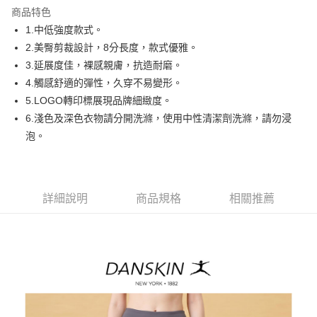
商品特色
悠遊付
1.中低強度款式。
AFTEE先享後付
2.美臀剪裁設計，8分長度，款式優雅。
相關說明
3.延展度佳，裸感親膚，抗造耐磨。
【關於「AFTEE先享後付」】
4.觸感舒適的彈性，久穿不易變形。
ATM付款
AFTEE先享後付是「在收到商品之後才付款」的支付方式。 讓您購物簡單
5.LOGO轉印標展現品牌細緻度。
便利好安心！
１．簡單：不需註冊會員、不需綁卡、不需儲值。
6.淺色及深色衣物請分開洗滌，使用中性清潔劑洗滌，請勿浸
運送方式
２．便利：只要手機號碼，簡訊認證，即可結帳。
泡。
３．安心：先確認商品／服務後，再付款。
全家取貨付款
免運費
【「AFTEE先享後付」結帳流程】
１．於結帳方式選擇「AFTEE先享後付」後，將跳轉至「AFTEE先享後付」
付款後全家取貨
結帳頁面，進行簡訊認證並確認金額後，即可完成結帳。
詳細說明
商品規格
相關推薦
２．訂單成立數日內，您將收到繳費通知簡訊。
免運費
３．收到繳費通知簡訊後14天內，點擊此簡訊中的連結，可透過四大超商／
ATM／網路銀行／等多元方式進行付款，方視為交易完成。
萊爾富取貨付款
※ 請注意：結帳手續完成當下不需立刻繳費，但若您需要取消訂單，請聯絡
免運費
購買商品的店家。未經商家同意取消之訂單仍視為有效，需透過AFTEE先享
後付繳納相關費用。
付款後萊爾富取貨
※ 交易是否成功請以「AFTEE先享後付 」之結帳頁面顯示為準，若有關於
是否繳費成功／繳費後需取消欲退款等相關疑問，請聯繫「AFTEE先享後付
免運費
客戶支援中心」
https://netprotections.freshdesk.com/support/home