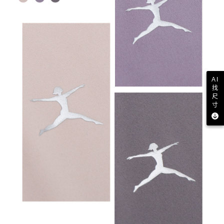
AI
找
尺
寸