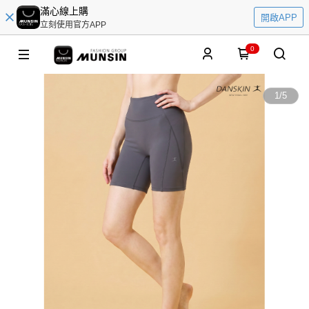
滿心線上購
開啟APP
立刻使用官方APP
0
1
/
5