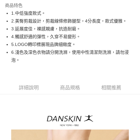
商品特色
悠遊付
1.中低強度款式。
AFTEE先享後付
2.美臀剪裁設計，剪裁線條修飾腿型，4分長度，款式優雅。
相關說明
3.延展度佳，裸感親膚，抗造耐磨。
【關於「AFTEE先享後付」】
4.觸感舒適的彈性，久穿不易變形。
ATM付款
AFTEE先享後付是「在收到商品之後才付款」的支付方式。 讓您購物簡單
5.LOGO轉印標展現品牌細緻度。
便利好安心！
１．簡單：不需註冊會員、不需綁卡、不需儲值。
6.淺色及深色衣物請分開洗滌，使用中性清潔劑洗滌，請勿浸
運送方式
２．便利：只要手機號碼，簡訊認證，即可結帳。
泡。
３．安心：先確認商品／服務後，再付款。
全家取貨付款
免運費
【「AFTEE先享後付」結帳流程】
１．於結帳方式選擇「AFTEE先享後付」後，將跳轉至「AFTEE先享後付」
付款後全家取貨
結帳頁面，進行簡訊認證並確認金額後，即可完成結帳。
詳細說明
商品規格
相關推薦
２．訂單成立數日內，您將收到繳費通知簡訊。
免運費
３．收到繳費通知簡訊後14天內，點擊此簡訊中的連結，可透過四大超商／
ATM／網路銀行／等多元方式進行付款，方視為交易完成。
萊爾富取貨付款
※ 請注意：結帳手續完成當下不需立刻繳費，但若您需要取消訂單，請聯絡
免運費
購買商品的店家。未經商家同意取消之訂單仍視為有效，需透過AFTEE先享
後付繳納相關費用。
付款後萊爾富取貨
※ 交易是否成功請以「AFTEE先享後付 」之結帳頁面顯示為準，若有關於
是否繳費成功／繳費後需取消欲退款等相關疑問，請聯繫「AFTEE先享後付
免運費
客戶支援中心」
https://netprotections.freshdesk.com/support/home