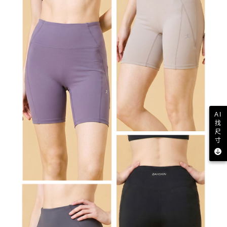
AI
找
尺
寸