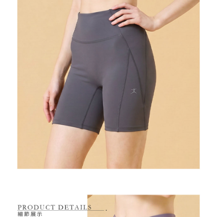
7-11取貨付款
【注意事項】
１．透過由恩沛科技股份有限公司提供之「AFTEE先享後付」服務完成之交
免運費
易，需依本服務之必要範圍內提供個人資料，並將交易相關給付款項請求債
權轉讓予恩沛科技股份有限公司。
付款後7-11取貨
２．關於個人資料處理事宜，請瀏覽以下網址：
免運費
https://aftee.tw/terms/#terms3
３．未成年的使用者請事先徵得法定代理人或監護人之同意方可使用
宅配
「AFTEE先享後付」，若未經同意申辦者引起之損失，本公司不負相關責
任。
免運費
４．使用「AFTEE先享後付」時，將依據個別帳號之用戶狀況，依本公司即
時審查核予不同之上限額度；若仍有額度不足之情形，本公司將視審查結果
離島宅配
請求用戶進行身份認證。
免運費
５．嚴禁一人註冊多個帳號或使用他人資訊註冊。若發現惡意使用之情形，
恩沛科技股份有限公司將有權停止該用戶之使用額度並採取法律行動。