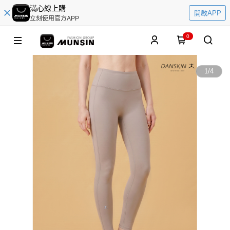
滿心線上購
開啟APP
立刻使用官方APP
0
1
/
4