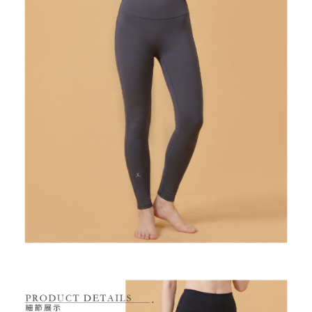
7-11取貨付款
【注意事項】
１．透過由恩沛科技股份有限公司提供之「AFTEE先享後付」服務完成之交
免運費
易，需依本服務之必要範圍內提供個人資料，並將交易相關給付款項請求債
權轉讓予恩沛科技股份有限公司。
付款後7-11取貨
２．關於個人資料處理事宜，請瀏覽以下網址：
免運費
https://aftee.tw/terms/#terms3
３．未成年的使用者請事先徵得法定代理人或監護人之同意方可使用
宅配
「AFTEE先享後付」，若未經同意申辦者引起之損失，本公司不負相關責
任。
免運費
４．使用「AFTEE先享後付」時，將依據個別帳號之用戶狀況，依本公司即
時審查核予不同之上限額度；若仍有額度不足之情形，本公司將視審查結果
離島宅配
請求用戶進行身份認證。
免運費
５．嚴禁一人註冊多個帳號或使用他人資訊註冊。若發現惡意使用之情形，
恩沛科技股份有限公司將有權停止該用戶之使用額度並採取法律行動。