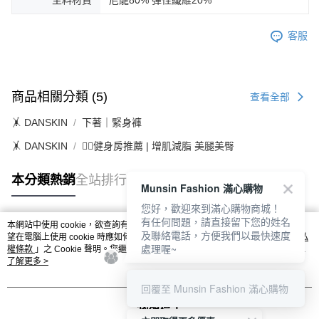
客服
商品相關分類 (5)
查看全部
🤸 DANSKIN
下著｜緊身褲
🤸 DANSKIN
🏋️‍♀️健身房推薦 | 增肌減脂 美腿美臀
本分類熱銷
全站排行
Munsin Fashion 滿心購物
您好，歡迎來到滿心購物商城！
有任何問題，請直接留下您的姓名
本網站中使用 cookie，欲查詢有關本網站使用 cookie 方式之詳情，及若您不希
及聯絡電話，方便我們以最快速度
熱門標籤
望在電腦上使用 cookie 時應如何變更電腦的 cookie 設定，請參閱本網站「
隱私
處理喔~
權條款
」之 Cookie 聲明。您繼續使用本網站即表示您同意本公司得按本網站使
用條款之 Cookie 聲明使用 cookie。
了解更多 >
回覆至 Munsin Fashion 滿心購物
我知道了