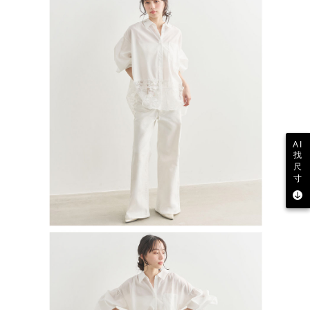
AI
找
尺
寸