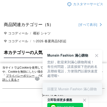
カスタマーサービス
商品関連カテゴリー（5）
[すべて表示]
🌹 ココディール
襯衫 シャツ
🌹 ココディール
✨2026 春夏商品5折起
本カテゴリーの人気商品
サイト全体のランキング
Munsin Fashion 滿心購物
您好，歡迎來到滿心購物商城！
有任何問題，請直接留下您的姓名
当サイトではCookieを使用しています。当サイトのCookie使用に関する詳細
及聯絡電話，方便我們以最快速度
人気タグ
や、Cookieを無効にしたい場合のブラウザでの設定方法については、当サイト
處理喔~
「
プライバシーポリシー
」のCookieポリシーをご参照ください。お客さま
が、当サイトを引き続き使用される場合、当社がサイト利用規約のCookieポリ
詳しく見る >
シーに基づいてCookieを使用することに同意したものとみなします。
回覆至 Munsin Fashion 滿心購物
分かりました
立即取得更多優惠
綁定 LINE 帳號