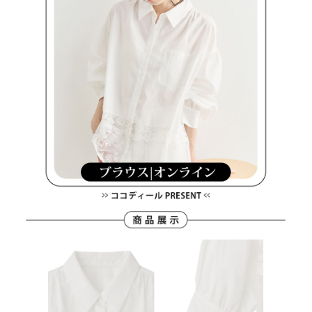
支払いを選択できます。
付款後萊爾富取貨
お支払期限は、ショップが請求した期日と、AFTEEで延長できる日数をも
とに計算されます。AFTEEで注文すると、商品を受け取るまで支払い期限
送料無料
【注意事項】
を延長できますが、商品を期限内に受け取れない場合があります（例：予
1. 本サービスは「台湾大哥大株式会社」（以下「当社」といいます）によ
約商品や商品到着日が比較的遅い商品）。そのため、商品到着の有無に関
7-11取貨付款
って提供され、ユーザーが取引時に本サービスを通じて商品やサービスを
わらず、AFTEEで指定された期限内にお支払いください。
購入できるようにし、店舗が売買／分割払い売買の債権を当社に譲渡した
送料無料
後、契約に基づいて当社の請求書で帳款を支払うことになります。
二、支払い限度額
2. 「OP Pay Later」を利用する契約関係の目的から、店舗はあなたの個人
付款後7-11取貨
1.初回 AFTEEを ご利用の際に、認証結果及び当社の審査の結果に基づ
情報（名前、電話または住所を含む）を台湾大哥大に提供し、収集、処理
き、限度額が設定されます。
送料無料
および利用するために、当社があなた本人と分割請求書に必要な情報の確
2.決済金額は最低NT$20です。
認、照合および修正を行います。
3.現在、台湾の会員のみご利用いただけます。
宅配
3. 完全なユーザーサービス規約については、以下のリンクを参照してくだ
さい：
https://oppay.tw/userRule
三、利用規約「AFTEE代金後払い」（以下当サービスという）はネットプ
送料無料
ロテクションズ（以下 AFTEE という）が提供し、AFTEEが代金を徴収し
ます。当サービスご利用の際に提供しなければならない個人情報（注文者
離島宅配
の氏名、電話番号、受取人の氏名、電話番号、受取人住所を含むがこれに
送料無料
限らない）は、AFTEEに渡され当サービスで必要な範囲内で利用されま
す。AFTEEの個人情報の収集、処理、利用について、詳細はAFTEE公式ホ
ームページの『個人情報の収集、処理及び利用に関する声明』をご参照く
ださい（
https://aftee.tw/privacypolicy/
）。
AFTEEの初回ご利用の際に、審査を通過すれば、最高額がNT$10,000にな
ります。支払い期限を過ぎた場合、その金額に基づいて年利20%の遅延滞
納金が加算されます。未成年の利用者は、事前に法定代理人または後見人