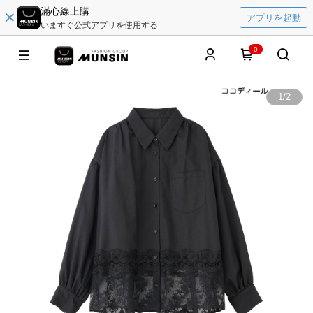
滿心線上購
アプリを起動
いますぐ公式アプリを使用する
0
1
/
2