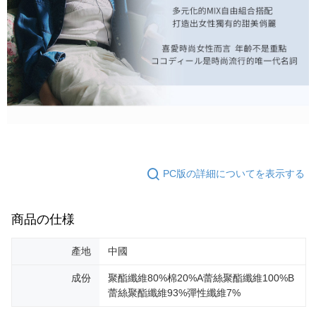
PC版の詳細についてを表示する
商品の仕様
產地
中國
成份
聚酯纖維80%棉20%A蕾絲聚酯纖維100%B
蕾絲聚酯纖維93%彈性纖維7%