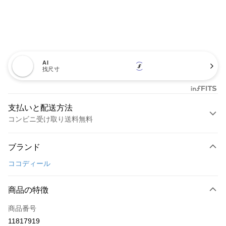
AI
找尺寸
支払いと配送方法
コンビニ受け取り送料無料
お支払い方法
ブランド
クレジットカード1回払い
ココディール
コンビニ店頭代金引換
LINE Pay
商品の特徴
Apple Pay
商品番号
11817919