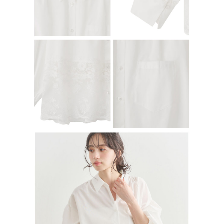
の同意を得ればAFTEEをご利用いただけます。
個人情報の処理、利用について疑問がある、または関連する法律の権利を
行使したい場合は、ネットプロテクションズ
cs_tw@netprotections.co.jp
にご連絡ください。上記に示した個人情報を、必要な購入注文書とあわせ
てAFTEEにご提供いただく、またはAFTEEにあなたの個人情報の収集、処
理、利用を許可することににご同意いただけない場合は、当サービスを選
択しないでください。