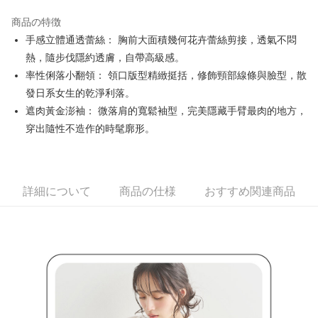
JKOPAY
商品の特徴
Easy Wallet
手感立體通透蕾絲： 胸前大面積幾何花卉蕾絲剪接，透氣不悶
OP Pay Later
熱，隨步伐隱約透膚，自帶高級感。
説明
率性俐落小翻領： 領口版型精緻挺括，修飾頸部線條與臉型，散
【OP Pay Later 使用説明】
發日系女生的乾淨利落。
AFTEE代金後払い
1. 本サービスは台湾大哥大によって提供され、台湾大哥大のユーザーは追
遮肉黃金澎袖： 微落肩的寬鬆袖型，完美隱藏手臂最肉的地方，
加の申請なしで即時に利用可能です。
説明
2. 支払い方法で「OP Pay Later」を選択すると、注文が成立した後に自動
穿出隨性不造作的時髦廓形。
一、 AFTEE代金後払いについて
的に OP Pay Later の取引プロセスに移行し、携帯番号を確認後、分割払
ATM払い
1.お支払い方法でAFTEE代金後払いを選択すると、携帯電話認証ウィンド
いの回数や支払い期限を選択し、支払いを確認すると取引が完了します。
ウが表示されます。
3. 実際の承認額、分割回数および費用については、後続の取引確認ページ
2.SMSで認証してお支払い手続を進めてください。
配送方法
を基準とします。
3.注文するときのお支払いは不要です。商品はご指定の住所に配送されま
4. 注文成立後30分以内に確認取引を行わない場合や審査が通過しない場
詳細について
商品の仕様
おすすめ関連商品
す。
全家取貨付款
合、注文は自動的にキャンセルされます。「転専審査」に未通過の状況が
4.ご注文が完了すると、携帯に支払い通知のSMSが届きます。アプリ会員
発生した場合は、システムの評価基準に達していないことを意味し、評価
送料無料
の場合は、AFTEE アプリプッシュ通知が届きます。
内容についての説明はいたしかねます。
5.商品受け取り時のお支払いは不要です。商品を確かめてから、SMSまた
付款後全家取貨
はアプリの通知に従って、4大コンビニ、またはATM/オンラインバンキン
グでお支払いください。
送料無料
【支払い方法の説明】
1. 分割払いの金額は電信請求書に統合されず、「OP Pay Later」は毎月の
代金納付期限は最短で 14 日以内ですので、ご注意ください。AFTEE アプ
萊爾富取貨付款
締め日後に支払いリマインダーのSMSを送信します。
リをダウンロードして AFTEE 会員になるとお支払い期限を最長 45 日以内
2. SMSのリンクを通じて請求書を開いた後、「コンビニバーコード／台湾
送料無料
まで延長できます。
大直営店舗／銀行振込／街口支払い／iPASS MONEY」などのチャネルで