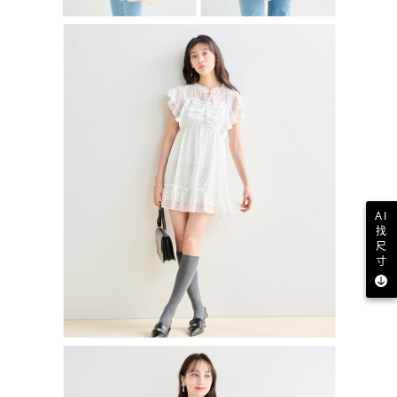
AI
找
尺
寸