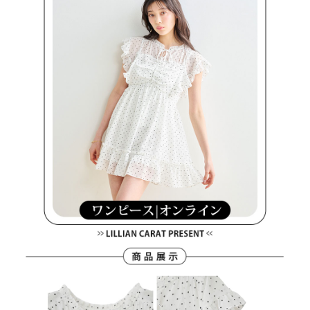
買賣價金債權讓與本公司後，依約使用本公司帳單繳交帳款。
後付繳納相關費用。
2.基於同意付款使用「大哥付你分期」之契約關係目的，商店將以您的個人
付款後萊爾富取貨
※ 交易是否成功請以「AFTEE先享後付 」之結帳頁面顯示為準，若有關於
資料（包含姓名、電話或地址）提供予台灣大哥大進項蒐集、處理及利用，
是否繳費成功／繳費後需取消欲退款等相關疑問，請聯繫「AFTEE先享後付
免運費
由本公司與您本人進行分期帳單所需資料之確認、核對及更正。
客戶支援中心」
https://netprotections.freshdesk.com/support/home
3.完整用戶服務條款，請詳閱以下連結：
https://oppay.tw/userRule
7-11取貨付款
【注意事項】
１．透過由恩沛科技股份有限公司提供之「AFTEE先享後付」服務完成之交
免運費
易，需依本服務之必要範圍內提供個人資料，並將交易相關給付款項請求債
權轉讓予恩沛科技股份有限公司。
付款後7-11取貨
２．關於個人資料處理事宜，請瀏覽以下網址：
免運費
https://aftee.tw/terms/#terms3
３．未成年的使用者請事先徵得法定代理人或監護人之同意方可使用
宅配
「AFTEE先享後付」，若未經同意申辦者引起之損失，本公司不負相關責
任。
免運費
４．使用「AFTEE先享後付」時，將依據個別帳號之用戶狀況，依本公司即
時審查核予不同之上限額度；若仍有額度不足之情形，本公司將視審查結果
離島宅配
請求用戶進行身份認證。
免運費
５．嚴禁一人註冊多個帳號或使用他人資訊註冊。若發現惡意使用之情形，
恩沛科技股份有限公司將有權停止該用戶之使用額度並採取法律行動。