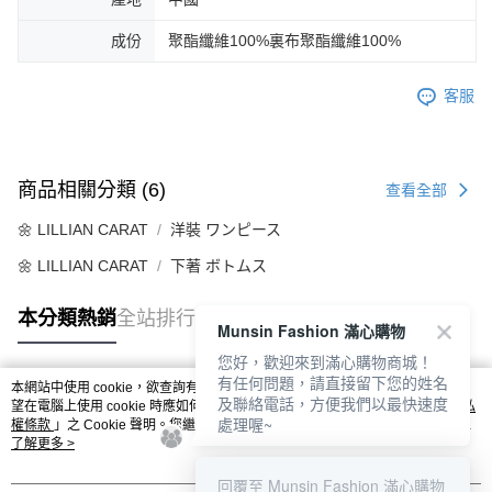
成份
聚酯纖維100%裏布聚酯纖維100%
客服
商品相關分類 (6)
查看全部
🌼 LILLIAN CARAT
洋裝 ワンピース
🌼 LILLIAN CARAT
下著 ボトムス
本分類熱銷
全站排行
Munsin Fashion 滿心購物
您好，歡迎來到滿心購物商城！
有任何問題，請直接留下您的姓名
本網站中使用 cookie，欲查詢有關本網站使用 cookie 方式之詳情，及若您不希
及聯絡電話，方便我們以最快速度
熱門標籤
望在電腦上使用 cookie 時應如何變更電腦的 cookie 設定，請參閱本網站「
隱私
處理喔~
權條款
」之 Cookie 聲明。您繼續使用本網站即表示您同意本公司得按本網站使
用條款之 Cookie 聲明使用 cookie。
了解更多 >
回覆至 Munsin Fashion 滿心購物