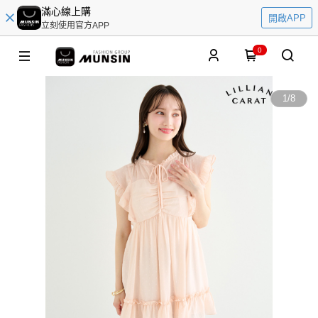
滿心線上購
開啟APP
立刻使用官方APP
0
1
/
8