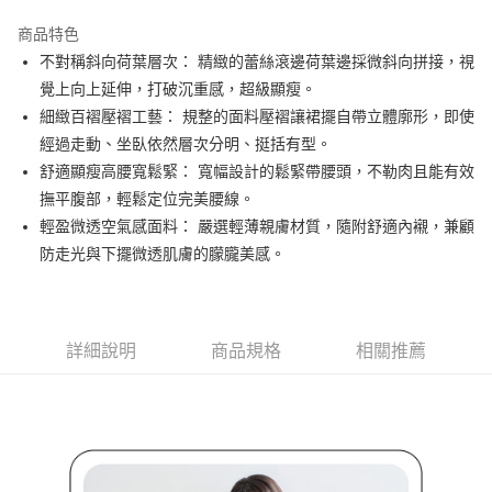
街口支付
商品特色
悠遊付
不對稱斜向荷葉層次： 精緻的蕾絲滾邊荷葉邊採微斜向拼接，視
大哥付你分期
覺上向上延伸，打破沉重感，超級顯瘦。
相關說明
細緻百褶壓褶工藝： 規整的面料壓褶讓裙擺自帶立體廓形，即使
【大哥付你分期使用說明】
經過走動、坐臥依然層次分明、挺括有型。
AFTEE先享後付
1.本服務由台灣大哥大提供，台灣大哥大用戶可立即使用無須另外申請。
舒適顯瘦高腰寬鬆緊： 寬幅設計的鬆緊帶腰頭，不勒肉且能有效
2.付款方式選擇「大哥付你分期」，訂單成立後會自動跳轉到大哥付的交易
相關說明
流程，驗證手機門號後，選擇欲分期的期數、繳款截止日，確認付款後即完
撫平腹部，輕鬆定位完美腰線。
【關於「AFTEE先享後付」】
成交易。
ATM付款
AFTEE先享後付是「在收到商品之後才付款」的支付方式。 讓您購物簡單
輕盈微透空氣感面料： 嚴選輕薄親膚材質，隨附舒適內襯，兼顧
3.實際核准額度、可分期數及費用金額請依後續交易確認頁面所載為準。
便利好安心！
防走光與下擺微透肌膚的朦朧美感。
4.訂單成立30分鐘內，如未前往確認交易或遇審核未通過，訂單將自動取
１．簡單：不需註冊會員、不需綁卡、不需儲值。
運送方式
消。如遇「轉專審核」未通過狀況，表示未達大哥付你分期系統評分，恕無
２．便利：只要手機號碼，簡訊認證，即可結帳。
法說明評估內容。
３．安心：先確認商品／服務後，再付款。
全家取貨付款
【繳款方式說明】
1.分期款項不併入電信帳單，「大哥付你分期」於每月結算日後寄送繳費提
免運費
【「AFTEE先享後付」結帳流程】
詳細說明
商品規格
相關推薦
醒簡訊。
１．於結帳方式選擇「AFTEE先享後付」後，將跳轉至「AFTEE先享後付」
2.透過簡訊連結打開帳單後，可選擇「超商條碼／台灣大直營門市／銀行轉
付款後全家取貨
結帳頁面，進行簡訊認證並確認金額後，即可完成結帳。
帳／街口支付／iPASS MONEY」等通路繳費。
２．訂單成立數日內，您將收到繳費通知簡訊。
免運費
３．收到繳費通知簡訊後14天內，點擊此簡訊中的連結，可透過四大超商／
【注意事項】
ATM／網路銀行／等多元方式進行付款，方視為交易完成。
萊爾富取貨付款
1.本服務係由「台灣大哥大股份有限公司」（以下簡稱本公司）所提供，讓
※ 請注意：結帳手續完成當下不需立刻繳費，但若您需要取消訂單，請聯絡
用戶於交易時，得透過本服務購買商品或服務，並由商店將買賣／分期付款
免運費
購買商品的店家。未經商家同意取消之訂單仍視為有效，需透過AFTEE先享