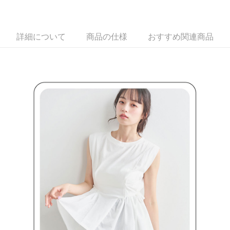
支払いを選択できます。
付款後萊爾富取貨
お支払期限は、ショップが請求した期日と、AFTEEで延長できる日数をも
とに計算されます。AFTEEで注文すると、商品を受け取るまで支払い期限
送料無料
【注意事項】
を延長できますが、商品を期限内に受け取れない場合があります（例：予
1. 本サービスは「台湾大哥大株式会社」（以下「当社」といいます）によ
詳細について
商品の仕様
おすすめ関連商品
約商品や商品到着日が比較的遅い商品）。そのため、商品到着の有無に関
7-11取貨付款
って提供され、ユーザーが取引時に本サービスを通じて商品やサービスを
わらず、AFTEEで指定された期限内にお支払いください。
購入できるようにし、店舗が売買／分割払い売買の債権を当社に譲渡した
送料無料
後、契約に基づいて当社の請求書で帳款を支払うことになります。
二、支払い限度額
2. 「OP Pay Later」を利用する契約関係の目的から、店舗はあなたの個人
付款後7-11取貨
1.初回 AFTEEを ご利用の際に、認証結果及び当社の審査の結果に基づ
情報（名前、電話または住所を含む）を台湾大哥大に提供し、収集、処理
き、限度額が設定されます。
送料無料
および利用するために、当社があなた本人と分割請求書に必要な情報の確
2.決済金額は最低NT$20です。
認、照合および修正を行います。
3.現在、台湾の会員のみご利用いただけます。
宅配
3. 完全なユーザーサービス規約については、以下のリンクを参照してくだ
さい：
https://oppay.tw/userRule
三、利用規約「AFTEE代金後払い」（以下当サービスという）はネットプ
送料無料
ロテクションズ（以下 AFTEE という）が提供し、AFTEEが代金を徴収し
ます。当サービスご利用の際に提供しなければならない個人情報（注文者
離島宅配
の氏名、電話番号、受取人の氏名、電話番号、受取人住所を含むがこれに
送料無料
限らない）は、AFTEEに渡され当サービスで必要な範囲内で利用されま
す。AFTEEの個人情報の収集、処理、利用について、詳細はAFTEE公式ホ
ームページの『個人情報の収集、処理及び利用に関する声明』をご参照く
ださい（
https://aftee.tw/privacypolicy/
）。
AFTEEの初回ご利用の際に、審査を通過すれば、最高額がNT$10,000にな
ります。支払い期限を過ぎた場合、その金額に基づいて年利20%の遅延滞
納金が加算されます。未成年の利用者は、事前に法定代理人または後見人