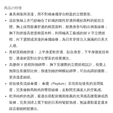
JKOPAY
商品の特徴
Easy Wallet
兼具俐落與浪漫，用不對稱傘擺穿出輕盈的立體廓形。
OP Pay Later
這款無袖上衣巧妙融合了針織的隨性舒適與襯衫面料的挺括立
説明
體。胸上採用親膚舒適的棉質面料，順應身形勾勒出俐落線條；
【OP Pay Later 使用説明】
胸下則拼接高密度棉質布料，利用極具工藝感的倒 V 字立體抓
AFTEE代金後払い
1. 本サービスは台湾大哥大によって提供され、台湾大哥大のユーザーは追
褶，向下盪開成浪漫的傘擺線條，為日常穿搭注入滿滿的日系大
加の申請なしで即時に利用可能です。
説明
2. 支払い方法で「OP Pay Later」を選択すると、注文が成立した後に自動
人感。
一、 AFTEE代金後払いについて
的に OP Pay Later の取引プロセスに移行し、携帯番号を確認後、分割払
ATM払い
1.お支払い方法でAFTEE代金後払いを選択すると、携帯電話認証ウィンド
異材質精緻拼接： 上半身柔軟舒適、貼合身形，下半身微挺括有
いの回数や支払い期限を選択し、支払いを確認すると取引が完了します。
ウが表示されます。
3. 実際の承認額、分割回数および費用については、後続の取引確認ページ
型，透過材質對比穿出豐富的視覺層次。
2.SMSで認証してお支払い手続を進めてください。
配送方法
を基準とします。
高腰倒 V 抓褶與側綁帶： 胸下至腰際的立體抓褶設計，視覺上
3.注文するときのお支払いは不要です。商品はご指定の住所に配送されま
4. 注文成立後30分以内に確認取引を行わない場合や審査が通過しない場
す。
全家取貨付款
無限拉長腿部比例；側邊別緻的蝴蝶結綁帶，可自由調節腰圍，
合、注文は自動的にキャンセルされます。「転専審査」に未通過の状況が
4.ご注文が完了すると、携帯に支払い通知のSMSが届きます。アプリ会員
発生した場合は、システムの評価基準に達していないことを意味し、評価
送料無料
更添溫柔細節。
の場合は、AFTEE アプリプッシュ通知が届きます。
内容についての説明はいたしかねます。
5.商品受け取り時のお支払いは不要です。商品を確かめてから、SMSまた
前短後長流線傘擺： 傘擺（Peplum）呈現前短後長的澎潤弧
付款後全家取貨
はアプリの通知に従って、4大コンビニ、またはATM/オンラインバンキン
度，完美修飾馬鞍肉與臀部線條，走動間充滿迷人的空氣感。
グでお支払いください。
送料無料
【支払い方法の説明】
乾淨純粹的色調，最適合搭配前幾期推薦的光澤感高腰寬褲或西
1. 分割払いの金額は電信請求書に統合されず、「OP Pay Later」は毎月の
代金納付期限は最短で 14 日以内ですので、ご注意ください。AFTEE アプ
裝褲，完美演繹上寬下順的日系時髦鬆弛感，無論通勤還是週末
萊爾富取貨付款
締め日後に支払いリマインダーのSMSを送信します。
リをダウンロードして AFTEE 会員になるとお支払い期限を最長 45 日以内
2. SMSのリンクを通じて請求書を開いた後、「コンビニバーコード／台湾
踩店都能輕鬆勝出。
送料無料
まで延長できます。
大直営店舗／銀行振込／街口支払い／iPASS MONEY」などのチャネルで