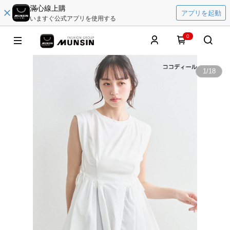
滿心線上購
アプリを起動
いますぐ公式アプリを使用する
0
1
/
18