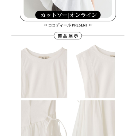
の同意を得ればAFTEEをご利用いただけます。
個人情報の処理、利用について疑問がある、または関連する法律の権利を
行使したい場合は、ネットプロテクションズ
cs_tw@netprotections.co.jp
にご連絡ください。上記に示した個人情報を、必要な購入注文書とあわせ
てAFTEEにご提供いただく、またはAFTEEにあなたの個人情報の収集、処
理、利用を許可することににご同意いただけない場合は、当サービスを選
択しないでください。