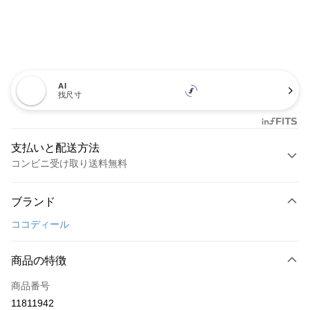
AI
找尺寸
支払いと配送方法
コンビニ受け取り送料無料
お支払い方法
ブランド
クレジットカード1回払い
ココディール
コンビニ店頭代金引換
LINE Pay
商品の特徴
Apple Pay
商品番号
11811942