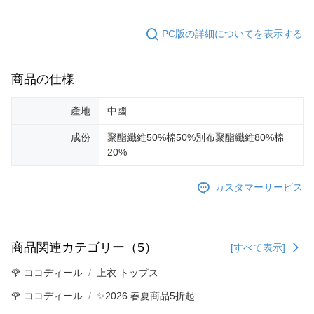
PC版の詳細についてを表示する
商品の仕様
產地
中國
成份
聚酯纖維50%棉50%別布聚酯纖維80%棉
20%
カスタマーサービス
商品関連カテゴリー（5）
[すべて表示]
🌹 ココディール
上衣 トップス
🌹 ココディール
✨2026 春夏商品5折起