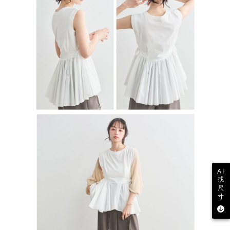
AI
找
尺
寸