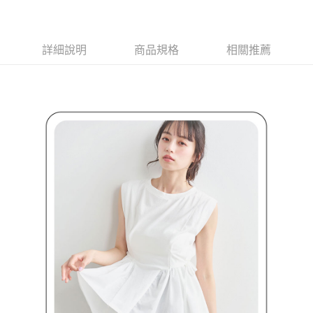
買賣價金債權讓與本公司後，依約使用本公司帳單繳交帳款。
後付繳納相關費用。
2.基於同意付款使用「大哥付你分期」之契約關係目的，商店將以您的個人
付款後萊爾富取貨
※ 交易是否成功請以「AFTEE先享後付 」之結帳頁面顯示為準，若有關於
資料（包含姓名、電話或地址）提供予台灣大哥大進項蒐集、處理及利用，
是否繳費成功／繳費後需取消欲退款等相關疑問，請聯繫「AFTEE先享後付
免運費
由本公司與您本人進行分期帳單所需資料之確認、核對及更正。
客戶支援中心」
https://netprotections.freshdesk.com/support/home
詳細說明
商品規格
相關推薦
3.完整用戶服務條款，請詳閱以下連結：
https://oppay.tw/userRule
7-11取貨付款
【注意事項】
１．透過由恩沛科技股份有限公司提供之「AFTEE先享後付」服務完成之交
免運費
易，需依本服務之必要範圍內提供個人資料，並將交易相關給付款項請求債
權轉讓予恩沛科技股份有限公司。
付款後7-11取貨
２．關於個人資料處理事宜，請瀏覽以下網址：
免運費
https://aftee.tw/terms/#terms3
３．未成年的使用者請事先徵得法定代理人或監護人之同意方可使用
宅配
「AFTEE先享後付」，若未經同意申辦者引起之損失，本公司不負相關責
任。
免運費
４．使用「AFTEE先享後付」時，將依據個別帳號之用戶狀況，依本公司即
時審查核予不同之上限額度；若仍有額度不足之情形，本公司將視審查結果
離島宅配
請求用戶進行身份認證。
免運費
５．嚴禁一人註冊多個帳號或使用他人資訊註冊。若發現惡意使用之情形，
恩沛科技股份有限公司將有權停止該用戶之使用額度並採取法律行動。