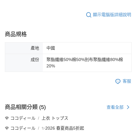
顯示電腦版詳細說明
商品規格
產地
中國
成份
聚酯纖維50%棉50%別布聚酯纖維80%棉
20%
客服
商品相關分類 (5)
查看全部
🌹 ココディール
上衣 トップス
🌹 ココディール
✨2026 春夏商品5折起