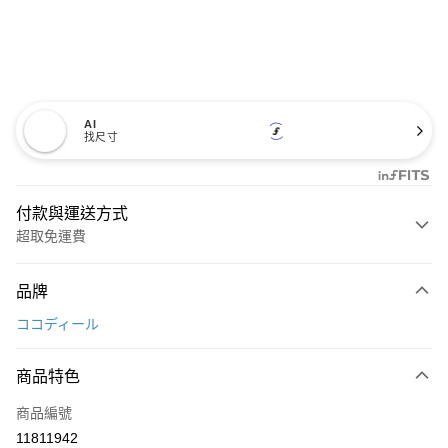
AI
找尺寸
付款與運送方式
超取免運費
付款方式
品牌
信用卡一次付款
ココディール
超商取貨付款
商品特色
LINE Pay
商品編號
Apple Pay
11811942