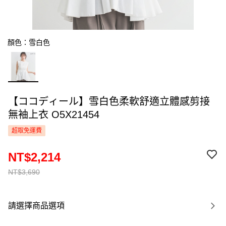
顏色：雪白色
【ココディール】雪白色柔軟舒適立體感剪接
無袖上衣 O5X21454
超取免運費
NT$2,214
NT$3,690
請選擇商品選項