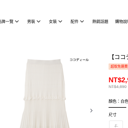
品牌一覽
男裝
女裝
配件
熱銷話題
購物說
【ココデ
超取免運費
NT$2,
NT$4,890
顏色：白
尺寸
Ｆ