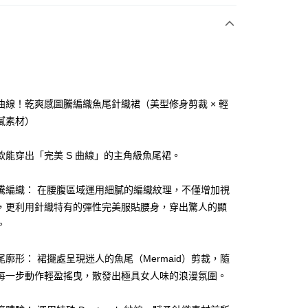
付款
曲線！乾爽感圖騰編織魚尾針織裙（美型修身剪裁 × 輕
膩素材）
享後付
款能穿出「完美 S 曲線」的主角級魚尾裙。
FTEE先享後付」】
先享後付是「在收到商品之後才付款」的支付方式。 讓您購物簡單
騰編織： 在腰腹區域運用細膩的編織紋理，不僅增加視
心！
，更利用針織特有的彈性完美服貼腰身，穿出驚人的顯
：不需註冊會員、不需綁卡、不需儲值。
：只要手機號碼，簡訊認證，即可結帳。
。
：先確認商品／服務後，再付款。
付款
EE先享後付」結帳流程】
尾廓形： 裙擺處呈現迷人的魚尾（Mermaid）剪裁，隨
方式選擇「AFTEE先享後付」後，將跳轉至「AFTEE先享後
每一步動作輕盈搖曳，散發出極具女人味的浪漫氛圍。
頁面，進行簡訊認證並確認金額後，即可完成結帳。
家取貨
成立數日內，您將收到繳費通知簡訊。
費通知簡訊後14天內，點擊此簡訊中的連結，可透過四大超商