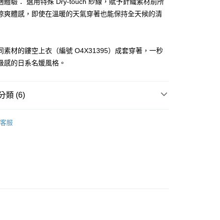
體驗： 選用特殊 Dry-touch 紗線，賦予針織素材前所
網路銀行／等多元方式進行付款，方視為交易完成。
涼爽體感，即使在溫暖的天氣穿著也能保持全天候的清
：結帳手續完成當下不需立刻繳費，但若您需要取消訂單，請聯
貨付款
的店家。未經商家同意取消之訂單仍視為有效，需透過AFTEE
繳納相關費用。
否成功請以「AFTEE先享後付 」之結帳頁面顯示為準，若有關於
同素材的鏤空上衣（編號 O4X31395）成套穿著，一秒
功／繳費後需取消欲退款等相關疑問，請聯繫「AFTEE先享後
爾富取貨
援中心」
https://netprotections.freshdesk.com/support/home
級感的日系名媛風格。
項】
付款
恩沛科技股份有限公司提供之「AFTEE先享後付」服務完成之
類 (6)
依本服務之必要範圍內提供個人資料，並將交易相關給付款項請
讓予恩沛科技股份有限公司。
ィール
個人資料處理事宜，請瀏覽以下網址：
裙子 スカート
1取貨
客服
ee.tw/terms/#terms3
ィール
✨2026 春夏商品5折起
年的使用者請事先徵得法定代理人或監護人之同意方可使用
E先享後付」，若未經同意申辦者引起之損失，本公司不負相關責
裙裝
長裙
AFTEE先享後付」時，將依據個別帳號之用戶狀況，依本公司
春夏新品
🖤ココディール
核予不同之上限額度；若仍有額度不足之情形，本公司將視審查
用戶進行身份認證。
ィール
🏷️ OUTLET SALE ｜特價
春Spring
一人註冊多個帳號或使用他人資訊註冊。若發現惡意使用之情
科技股份有限公司將有權停止該用戶之使用額度並採取法律行
ィール
🏷️ OUTLET SALE ｜特價
夏Summer