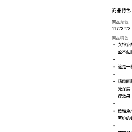
超商取貨
商品特色
LINE Pay
商品編號
Apple Pay
11773273
商品特色
街口支付
女神系
悠遊付
盈不黏
AFTEE先
這是一
相關說明
【關於「A
ATM付款
AFTEE
精緻圖
便利好安
覺深度
１．簡單
２．便利
瘦效果
運送方式
３．安心
全家取貨
【「AFT
優雅魚
免運費
１．於結帳
著妳的
付」結帳
付款後全
２．訂單
３．收到繳