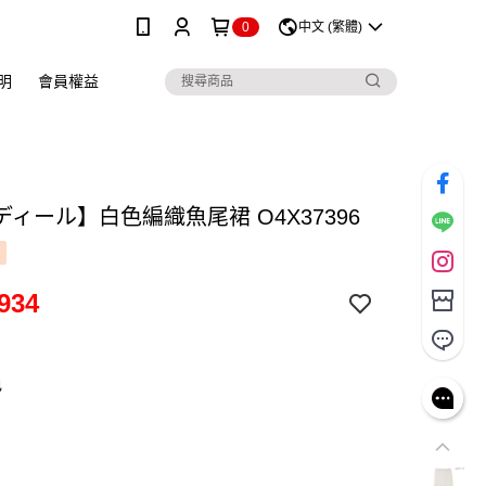
0
中文 (繁體)
明
會員權益
ィール】白色編織魚尾裙 O4X37396
934
色