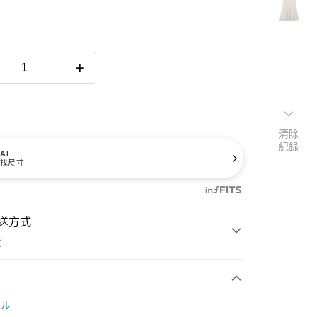
清除
紀錄
AI
找尺寸
送方式
費
次付款
ール