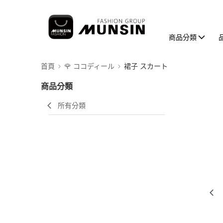
商品分類
首頁
🌹 ココディール
裙子 スカート
商品分類
所有分類