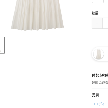
數量
付款與運
超取免運
付款方式
品牌
信用卡一
ココディ