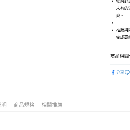
乾爽舒適
免運費
／ATM／
未有的
※ 請注意
萊爾富取
絡購買商品
爽。
先享後付
免運費
※ 交易是
推薦與
是否繳費成
付款後萊
付客戶支
完成高
免運費
【注意事
7-11取貨
１．透過由
商品相關分
交易，需
免運費
求債權轉
🌹 ココデ
２．關於
付款後7-1
分享
https://aft
免運費
🌹 ココデ
３．未成
「AFTE
▶女裝
宅配
任。
４．使用「
免運費
🌸2026 
即時審查
結果請求
說明
商品規格
相關推薦
離島宅配
🌹 ココデ
５．嚴禁
免運費
形，恩沛
🌹 ココデ
動。