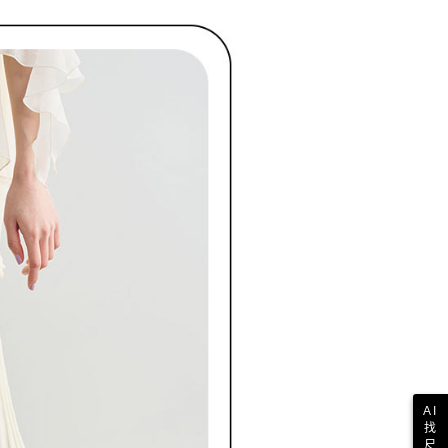
AI
找
尺