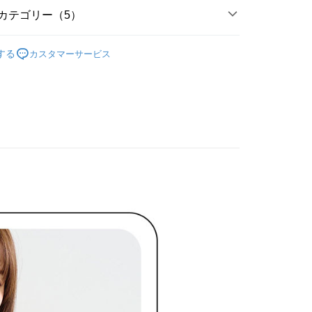
家取貨
支払いください。
カテゴリー（5）
限は最短で 14 日以内ですので、ご注意ください。AFTEE ア
ディール
ンロードして AFTEE 会員になるとお支払い期限を最長 45 日
上衣 トップス
貨付款
する
カスタマーサービス
延長できます。
ディール
✨2026 春夏商品5折起
は、ショップが請求した期日と、AFTEEで延長できる日数を
春夏新品
🖤ココディール
爾富取貨
されます。AFTEEで注文すると、商品を受け取るまで支払い
長できますが、商品を期限内に受け取れない場合があります
ディール
🏷️ OUTLET SALE ｜特價
春Spring
約商品や商品到着日が比較的遅い商品）。そのため、商品到着
わらず、AFTEEで指定された期限内にお支払いください。
ディール
🏷️ OUTLET SALE ｜特價
夏Summer
付款
い限度額
AFTEEを ご利用の際に、認証結果及び当社の審査の結果に基づ
額が設定されます。
1取貨
は最低NT$20です。
台湾の会員のみご利用いただけます。
約「AFTEE代金後払い」（以下当サービスという）はネット
ョンズ（以下 AFTEE という）が提供し、AFTEEが代金を徴収
当サービスご利用の際に提供しなければならない個人情報（注
名、電話番号、受取人の氏名、電話番号、受取人住所を含むが
ない）は、AFTEEに渡され当サービスで必要な範囲内で利用
AFTEEの個人情報の収集、処理、利用について、詳細は
公式ホームページの『個人情報の収集、処理及び利用に関する声