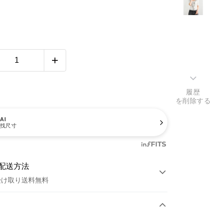
履歴
を削除する
AI
找尺寸
配送方法
受け取り送料無料
方法