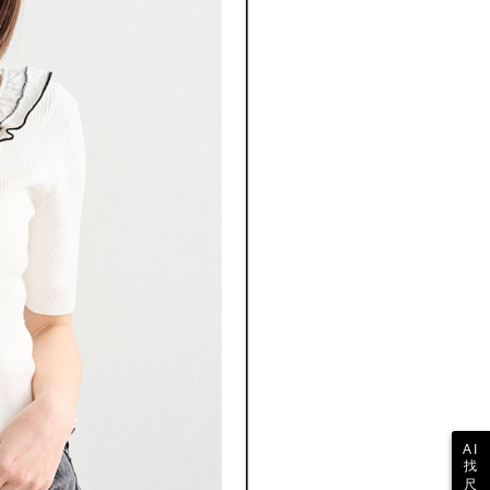
参照ください（
https://aftee.tw/privacypolicy/
）。
の初回ご利用の際に、審査を通過すれば、最高額がNT$10,000に
支払い期限を過ぎた場合、その金額に基づいて年利20%の遅
が加算されます。未成年の利用者は、事前に法定代理人または
意を得ればAFTEEをご利用いただけます。
の処理、利用について疑問がある、または関連する法律の権利
たい場合は、ネットプロテクションズ
rotections.co.jp
にご連絡ください。上記に示した個人情報
購入注文書とあわせてAFTEEにご提供いただく、または
にあなたの個人情報の収集、処理、利用を許可することににご同
けない場合は、当サービスを選択しないでください。
AI
找
尺