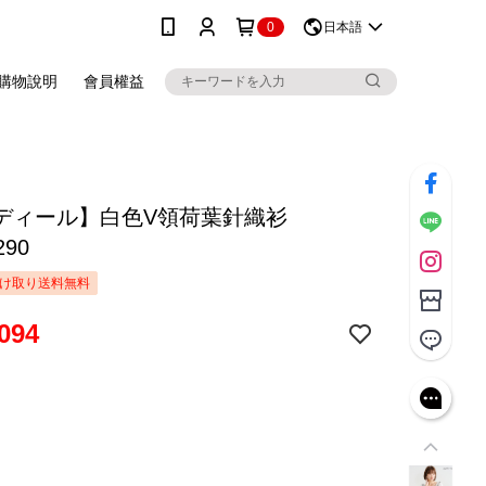
0
日本語
購物說明
會員權益
ディール】白色V領荷葉針織衫
290
け取り送料無料
094