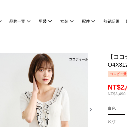
品牌一覽
男裝
女裝
配件
熱銷話題
【ココ
O4X31
コンビニ受
NT$2,
NT$3,490
白色
尺寸