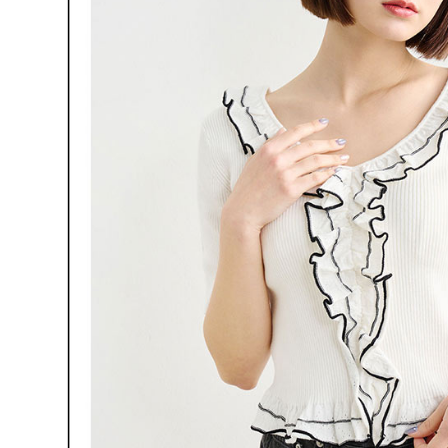
明』をご
AFTEE
なります。
延滞納金
後見人の同
個人情報
を行使し
cs_tw@netp
を、必要な
AFTEE
意いただ