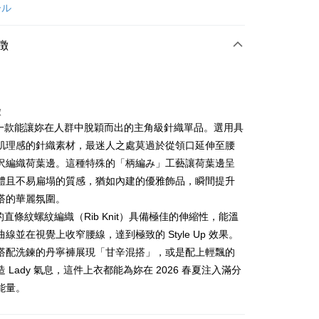
カード1回払い
ール
店頭代金引換
徴
徴
是一款能讓妳在人群中脫穎而出的主角級針織單品。選用具
t
肌理感的針織素材，最迷人之處莫過於從領口延伸至腰
沢編織荷葉邊。這種特殊的「柄編み」工藝讓荷葉邊呈
代金後払い
體且不易扁塌的質感，猶如內建的優雅飾品，瞬間提升
TEE代金後払いについて
搭的華麗氛圍。
い方法でAFTEE代金後払いを選択すると、携帯電話認証ウィン
的直條紋螺紋編織（Rib Knit）具備極佳的伸縮性，能溫
示されます。
で認証してお支払い手続を進めてください。
線並在視覺上收窄腰線，達到極致的 Style Up 效果。
るときのお支払いは不要です。商品はご指定の住所に配送されま
搭配洗鍊的丹寧褲展現「甘辛混搭」，或是配上輕飄的
 Lady 氣息，這件上衣都能為妳在 2026 春夏注入滿分
が完了すると、携帯に支払い通知のSMSが届きます。アプリ会
付款
、AFTEE アプリプッシュ通知が届きます。
能量。
け取り時のお支払いは不要です。商品を確かめてから、SMSま
の通知に従って、4大コンビニ、またはATM/オンラインバンキ