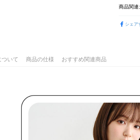
付款後全
ングでお
商品関連
送料無料
代金納付期
🌹 ココ
プリをダウ
萊爾富取
シェア
以内まで
🌹 ココ
送料無料
お支払期限
🌸2026 
付款後萊
もとに計算
期限を延
送料無料
🌹 ココ
（例：予
の有無に関
について
商品の仕様
おすすめ関連商品
🌹 ココ
7-11取貨
二、支払
送料無料
1.初回 
き、限度
付款後7-1
2.決済金額
送料無料
3.現在、
宅配
三、利用規
プロテクシ
送料無料
します。
文者の氏
離島宅配
これに限ら
送料無料
されます。
AFTEE