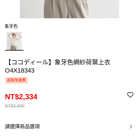
象牙色
【ココディール】象牙色網紗荷葉上衣
O4X18343
超取免運費
NT$2,334
NT$3,890
請選擇商品選項