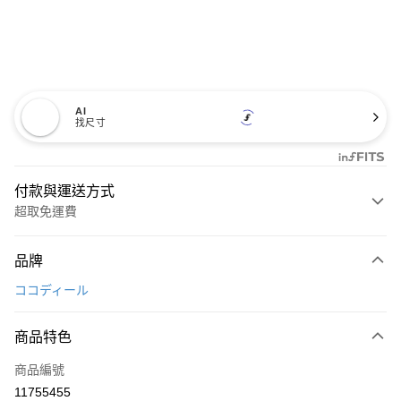
AI
找尺寸
付款與運送方式
超取免運費
付款方式
品牌
信用卡一次付款
ココディール
超商取貨付款
商品特色
LINE Pay
商品編號
Apple Pay
11755455