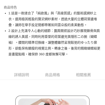
街口支付
商品特色
悠遊付
1.這是一款揉合了「純欲風」與「高級質感」的藝術感網紗上
AFTEE先享後付
衣。選用極其輕盈的贅沢網紗素材，透過大量的立體荷葉邊堆
相關說明
疊，讓妳在舉手投足間都帶著如同雲朵般的柔美動態。
【關於「AFTEE先享後付」】
2.設計上充滿令人心動的細節：露肩開衩設計巧妙展現鎖骨與肩
ATM付款
AFTEE先享後付是「在收到商品之後才付款」的支付方式。 讓您購物簡單
線的誘人美感，同時利用垂墜的荷葉邊完美隱形二の腕（蝴蝶
便利好安心！
１．簡單：不需註冊會員、不需綁卡、不需儲值。
袖）。腰間的精準切換線，讓整體雖然呈現鬆弛的ゆったり廓
運送方式
２．便利：只要手機號碼，簡訊認證，即可結帳。
形，卻能保有顯瘦的視覺比例。轉身之後，後背的精緻蝴蝶結更
３．安心：先確認商品／服務後，再付款。
全家取貨付款
是畫龍點睛，確保妳 360 度都無懈可擊。
免運費
【「AFTEE先享後付」結帳流程】
１．於結帳方式選擇「AFTEE先享後付」後，將跳轉至「AFTEE先享後付」
付款後全家取貨
結帳頁面，進行簡訊認證並確認金額後，即可完成結帳。
２．訂單成立數日內，您將收到繳費通知簡訊。
免運費
詳細說明
商品規格
相關推薦
３．收到繳費通知簡訊後14天內，點擊此簡訊中的連結，可透過四大超商／
ATM／網路銀行／等多元方式進行付款，方視為交易完成。
萊爾富取貨付款
※ 請注意：結帳手續完成當下不需立刻繳費，但若您需要取消訂單，請聯絡
免運費
購買商品的店家。未經商家同意取消之訂單仍視為有效，需透過AFTEE先享
後付繳納相關費用。
付款後萊爾富取貨
※ 交易是否成功請以「AFTEE先享後付 」之結帳頁面顯示為準，若有關於
是否繳費成功／繳費後需取消欲退款等相關疑問，請聯繫「AFTEE先享後付
免運費