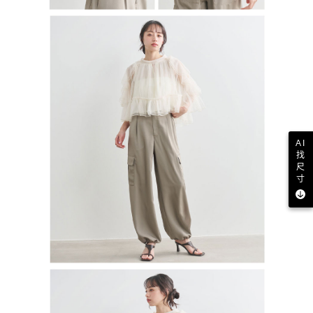
AI
找
尺
寸