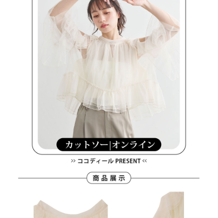
客戶支援中心」
https://netprotections.freshdesk.com/support/home
7-11取貨付款
【注意事項】
１．透過由恩沛科技股份有限公司提供之「AFTEE先享後付」服務完成之交
免運費
易，需依本服務之必要範圍內提供個人資料，並將交易相關給付款項請求債
權轉讓予恩沛科技股份有限公司。
付款後7-11取貨
２．關於個人資料處理事宜，請瀏覽以下網址：
免運費
https://aftee.tw/terms/#terms3
３．未成年的使用者請事先徵得法定代理人或監護人之同意方可使用
宅配
「AFTEE先享後付」，若未經同意申辦者引起之損失，本公司不負相關責
任。
免運費
４．使用「AFTEE先享後付」時，將依據個別帳號之用戶狀況，依本公司即
時審查核予不同之上限額度；若仍有額度不足之情形，本公司將視審查結果
離島宅配
請求用戶進行身份認證。
免運費
５．嚴禁一人註冊多個帳號或使用他人資訊註冊。若發現惡意使用之情形，
恩沛科技股份有限公司將有權停止該用戶之使用額度並採取法律行動。