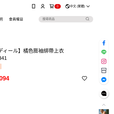
0
中文 (繁體)
明
會員權益
ディール】橘色膨袖綁帶上衣
341
094