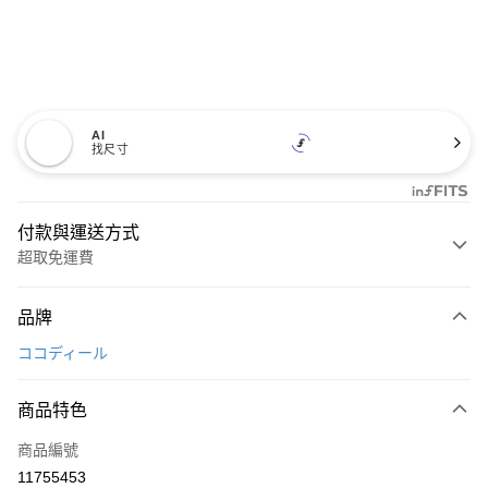
AI
找尺寸
付款與運送方式
超取免運費
付款方式
品牌
信用卡一次付款
ココディール
超商取貨付款
商品特色
LINE Pay
商品編號
Apple Pay
11755453