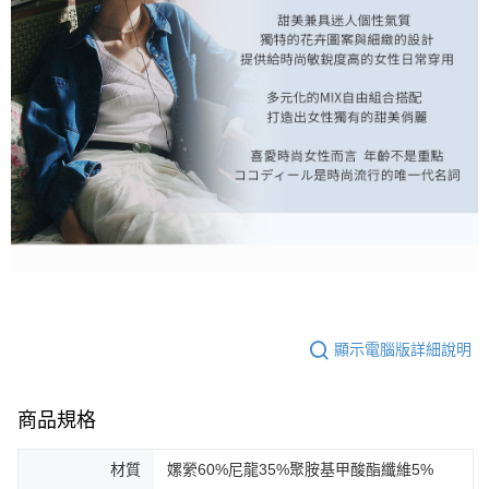
顯示電腦版詳細說明
商品規格
材質
嫘縈60%尼龍35%聚胺基甲酸酯纖維5%