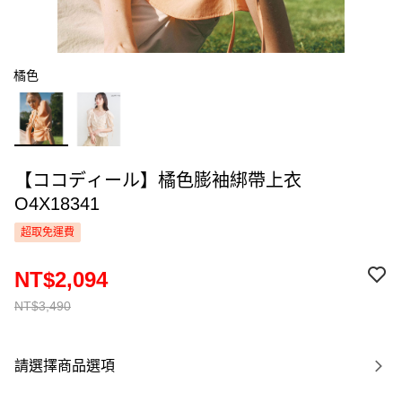
橘色
【ココディール】橘色膨袖綁帶上衣
O4X18341
超取免運費
NT$2,094
NT$3,490
請選擇商品選項