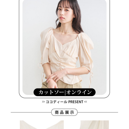
客戶支援中心」
https://netprotections.freshdesk.com/support/home
7-11取貨付款
【注意事項】
１．透過由恩沛科技股份有限公司提供之「AFTEE先享後付」服務完成之交
免運費
易，需依本服務之必要範圍內提供個人資料，並將交易相關給付款項請求債
權轉讓予恩沛科技股份有限公司。
付款後7-11取貨
２．關於個人資料處理事宜，請瀏覽以下網址：
免運費
https://aftee.tw/terms/#terms3
３．未成年的使用者請事先徵得法定代理人或監護人之同意方可使用
宅配
「AFTEE先享後付」，若未經同意申辦者引起之損失，本公司不負相關責
任。
免運費
４．使用「AFTEE先享後付」時，將依據個別帳號之用戶狀況，依本公司即
時審查核予不同之上限額度；若仍有額度不足之情形，本公司將視審查結果
離島宅配
請求用戶進行身份認證。
免運費
５．嚴禁一人註冊多個帳號或使用他人資訊註冊。若發現惡意使用之情形，
恩沛科技股份有限公司將有權停止該用戶之使用額度並採取法律行動。