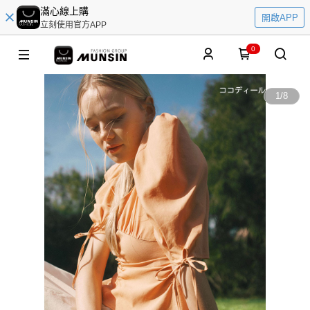
滿心線上購
開啟APP
立刻使用官方APP
0
1
/
8