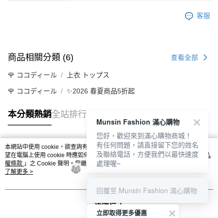
客服
商品相關分類 (6)
查看全部
🌹 ココディール
上衣 トップス
🌹 ココディール
✨2026 春夏商品5折起
本分類熱銷
全站排行
Munsin Fashion 滿心購物
您好，歡迎來到滿心購物商城！
有任何問題，請直接留下您的姓名
本網站中使用 cookie，欲查詢有關本網站使用 cookie 方式之詳情，及若您不希
熱門標籤
及聯絡電話，方便我們以最快速度
望在電腦上使用 cookie 時應如何變更電腦的 cookie 設定，請參閱本網站「
隱私
處理喔~
權條款
」之 Cookie 聲明。您繼續使用本網站即表示您同意本公司得按本網站使
用條款之 Cookie 聲明使用 cookie。
了解更多 >
回覆至 Munsin Fashion 滿心購物
我知道了
立即取得更多優惠