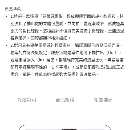
街口支付
商品特色
悠遊付
1.這是一款運用「建築感廓形」達成顯瘦奇蹟的設計款襯衫。特
AFTEE先享後付
別強化了袖山處的立體份量感，並向袖口處逐漸收窄，形成極具
相關說明
張力的對比線條。這種設計不僅能完美遮掩手臂線條，更能透過
【關於「AFTEE先享後付」】
視覺落差，讓腰部顯得格外纖細。
ATM付款
AFTEE先享後付是「在收到商品之後才付款」的支付方式。 讓您購物簡單
2.選用具有優美垂墜感的輕薄素材，觸感滑順且散發低調光澤。
便利好安心！
１．簡單：不需註冊會員、不需綁卡、不需儲值。
精準的衣身長度設定，讓妳無論是率性地將下擺拉出（Out），
運送方式
２．便利：只要手機號碼，簡訊認證，即可結帳。
或是俐落紮入（In）裙裝，都能維持完美的造型比例。無論是搭
３．安心：先確認商品／服務後，再付款。
全家取貨付款
配丹寧褲展現率性的「甘辛平衡」，或是搭配優雅長裙出席正式
免運費
【「AFTEE先享後付」結帳流程】
場合，都是一件能為妳撐起強大氣場的靈魂單品。
１．於結帳方式選擇「AFTEE先享後付」後，將跳轉至「AFTEE先享後付」
付款後全家取貨
結帳頁面，進行簡訊認證並確認金額後，即可完成結帳。
２．訂單成立數日內，您將收到繳費通知簡訊。
免運費
３．收到繳費通知簡訊後14天內，點擊此簡訊中的連結，可透過四大超商／
ATM／網路銀行／等多元方式進行付款，方視為交易完成。
詳細說明
商品規格
相關推薦
萊爾富取貨付款
※ 請注意：結帳手續完成當下不需立刻繳費，但若您需要取消訂單，請聯絡
免運費
購買商品的店家。未經商家同意取消之訂單仍視為有效，需透過AFTEE先享
後付繳納相關費用。
付款後萊爾富取貨
※ 交易是否成功請以「AFTEE先享後付 」之結帳頁面顯示為準，若有關於
是否繳費成功／繳費後需取消欲退款等相關疑問，請聯繫「AFTEE先享後付
免運費