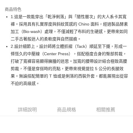
街口支付
商品特色
悠遊付
1.這是一款能穿出「乾淨俐落」與「隨性層次」的大人系卡其寬
AFTEE先享後付
褲。採用具有扎實厚度與斜紋質感的 Chino 面料，經過製品酵素
相關說明
加工（Bio-wash）處理，不僅減輕了布料的生硬感，更帶來如同
【關於「AFTEE先享後付」】
二手古著般迷人的柔軟度與自然摺痕。
ATM付款
AFTEE先享後付是「在收到商品之後才付款」的支付方式。 讓您購物簡單
2.設計細節上，設計師將立體抓褶（Tack）順延至下擺，形成一
便利好安心！
１．簡單：不需註冊會員、不需綁卡、不需儲值。
條恆久的中壓線（Center Press），搭配極度合身的臀部剪裁，
運送方式
２．便利：只要手機號碼，簡訊認證，即可結帳。
打破了寬褲容易顯得臃腫的迷思。加寬的腰帶設計結合極致高腰
３．安心：先確認商品／服務後，再付款。
全家取貨付款
剪裁，不僅是穿搭時的亮點，更帶來視覺提拉 5 公分的長腿效
免運費
【「AFTEE先享後付」結帳流程】
果。無論搭配簡單的 T 恤或是俐落的西裝外套，都能展現出從容
１．於結帳方式選擇「AFTEE先享後付」後，將跳轉至「AFTEE先享後付」
不迫的高級感。
付款後全家取貨
結帳頁面，進行簡訊認證並確認金額後，即可完成結帳。
２．訂單成立數日內，您將收到繳費通知簡訊。
免運費
３．收到繳費通知簡訊後14天內，點擊此簡訊中的連結，可透過四大超商／
ATM／網路銀行／等多元方式進行付款，方視為交易完成。
萊爾富取貨付款
※ 請注意：結帳手續完成當下不需立刻繳費，但若您需要取消訂單，請聯絡
詳細說明
商品規格
相關推薦
免運費
購買商品的店家。未經商家同意取消之訂單仍視為有效，需透過AFTEE先享
後付繳納相關費用。
付款後萊爾富取貨
※ 交易是否成功請以「AFTEE先享後付 」之結帳頁面顯示為準，若有關於
是否繳費成功／繳費後需取消欲退款等相關疑問，請聯繫「AFTEE先享後付
免運費