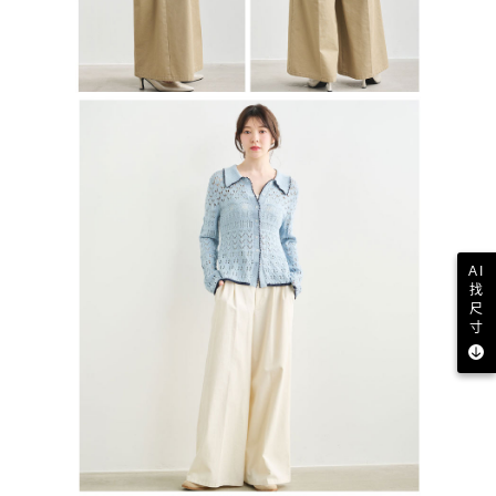
AI
找
尺
寸