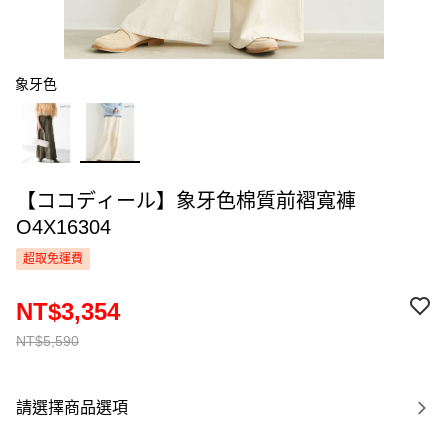
象牙色
【ココディール】象牙色棉質前褶寬褲
O4X16304
超取免運費
NT$3,354
NT$5,590
請選擇商品選項