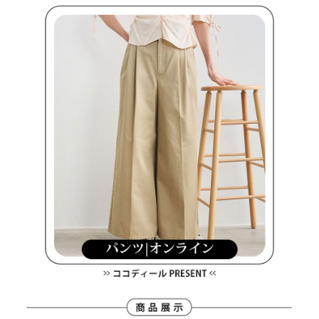
客戶支援中心」
https://netprotections.freshdesk.com/support/home
7-11取貨付款
【注意事項】
１．透過由恩沛科技股份有限公司提供之「AFTEE先享後付」服務完成之交
免運費
易，需依本服務之必要範圍內提供個人資料，並將交易相關給付款項請求債
權轉讓予恩沛科技股份有限公司。
付款後7-11取貨
２．關於個人資料處理事宜，請瀏覽以下網址：
免運費
https://aftee.tw/terms/#terms3
３．未成年的使用者請事先徵得法定代理人或監護人之同意方可使用
宅配
「AFTEE先享後付」，若未經同意申辦者引起之損失，本公司不負相關責
任。
免運費
４．使用「AFTEE先享後付」時，將依據個別帳號之用戶狀況，依本公司即
時審查核予不同之上限額度；若仍有額度不足之情形，本公司將視審查結果
離島宅配
請求用戶進行身份認證。
免運費
５．嚴禁一人註冊多個帳號或使用他人資訊註冊。若發現惡意使用之情形，
恩沛科技股份有限公司將有權停止該用戶之使用額度並採取法律行動。