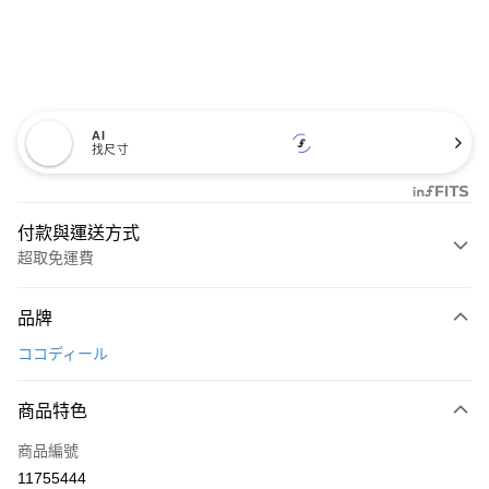
AI
找尺寸
付款與運送方式
超取免運費
付款方式
品牌
信用卡一次付款
ココディール
超商取貨付款
商品特色
LINE Pay
商品編號
Apple Pay
11755444