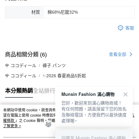
材質
棉68%尼龍32%
客服
商品相關分類 (6)
查看全部
🌹 ココディール
褲子 パンツ
🌹 ココディール
✨2026 春夏商品5折起
本分類熱銷
全站排行
Munsin Fashion 滿心購物
您好，歡迎來到滿心購物商城！
有任何問題，請直接留下您的姓名
本網站中使用 cookie，欲查詢有關本網站使用 cookie 方式之詳情，及若您不希
及聯絡電話，方便我們以最快速度
熱門標籤
望在電腦上使用 cookie 時應如何變更電腦的 cookie 設定，請參閱本網站「
隱私
處理喔~
權條款
」之 Cookie 聲明。您繼續使用本網站即表示您同意本公司得按本網站使
用條款之 Cookie 聲明使用 cookie。
了解更多 >
回覆至 Munsin Fashion 滿心購物