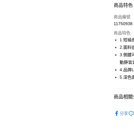
超商取貨
商品特色
LINE Pay
商品編號
Apple Pay
11750938
商品特色
街口支付
1.短
悠遊付
2.面
3.側
AFTEE先
動靜皆
相關說明
【關於「A
4.品
ATM付款
AFTEE
5.深
便利好安
１．簡單
２．便利
運送方式
３．安心
商品相關分
全家取貨
【「AFT
🤸 DANSK
免運費
１．於結帳
分享
付」結帳
🤸 DANSK
付款後全
２．訂單
🌸2026 
３．收到繳
免運費
／ATM／