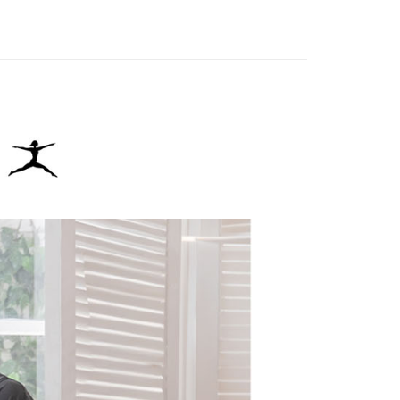
IN
🌞26春夏單品
：結帳手續完成當下不需立刻繳費，但若您需要取消訂單，請聯
貨付款
的店家。未經商家同意取消之訂單仍視為有效，需透過AFTEE
繳納相關費用。
否成功請以「AFTEE先享後付 」之結帳頁面顯示為準，若有關於
功／繳費後需取消欲退款等相關疑問，請聯繫「AFTEE先享後
爾富取貨
援中心」
https://netprotections.freshdesk.com/support/home
項】
付款
恩沛科技股份有限公司提供之「AFTEE先享後付」服務完成之
依本服務之必要範圍內提供個人資料，並將交易相關給付款項請
讓予恩沛科技股份有限公司。
個人資料處理事宜，請瀏覽以下網址：
1取貨
ee.tw/terms/#terms3
年的使用者請事先徵得法定代理人或監護人之同意方可使用
E先享後付」，若未經同意申辦者引起之損失，本公司不負相關責
AFTEE先享後付」時，將依據個別帳號之用戶狀況，依本公司
核予不同之上限額度；若仍有額度不足之情形，本公司將視審查
用戶進行身份認證。
一人註冊多個帳號或使用他人資訊註冊。若發現惡意使用之情
科技股份有限公司將有權停止該用戶之使用額度並採取法律行