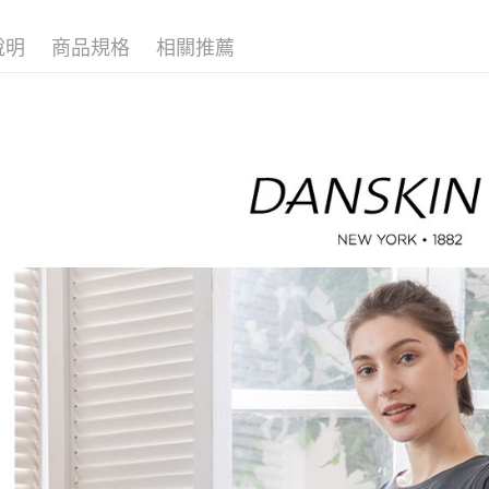
🤸 DANSK
※ 請注意
萊爾富取
絡購買商品
說明
商品規格
相關推薦
先享後付
免運費
※ 交易是
是否繳費成
付款後萊
付客戶支
免運費
【注意事
7-11取貨
１．透過由
交易，需
免運費
求債權轉
２．關於
付款後7-1
https://aft
免運費
３．未成
「AFTE
宅配
任。
４．使用「
免運費
即時審查
結果請求
離島宅配
５．嚴禁
免運費
形，恩沛
動。