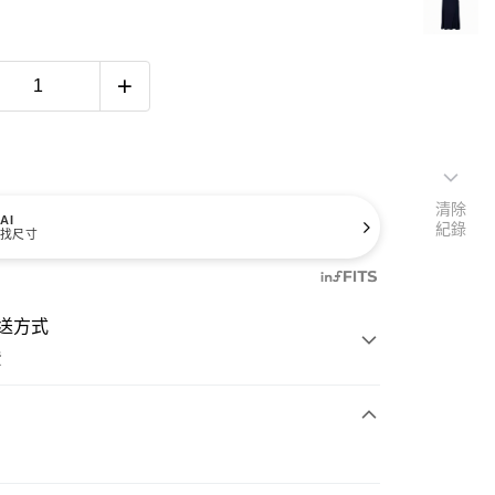
清除
AI
紀錄
找尺寸
送方式
費
次付款