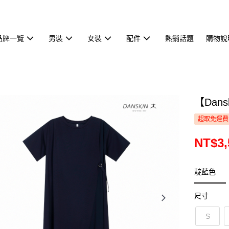
品牌一覽
男裝
女裝
配件
熱銷話題
購物說
【Dan
超取免運費
NT$3,
靛藍色
尺寸
S