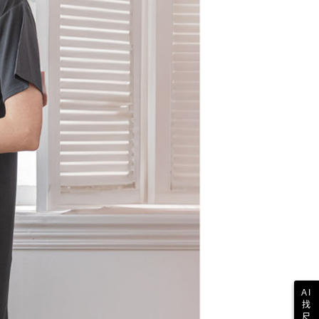
AI
找
尺