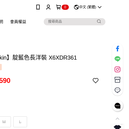
0
中文 (繁體)
明
會員權益
skin】靛藍色長洋裝 X6XDR361
590
M
L