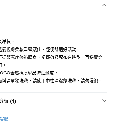
付款
袖長洋裝。
料透氣親膚柔軟垂墜感佳，輕便舒適好活動。
腰可調節寬度修飾腰身，裙擺剪接配布有造型，百搭實穿，
享後付
宜。
FTEE先享後付」】
牌LOGO金屬標展現品牌細緻度。
先享後付是「在收到商品之後才付款」的支付方式。 讓您購物簡單
色面料請單獨洗滌，請使用中性清潔劑洗滌，請勿浸泡。
心！
：不需註冊會員、不需綁卡、不需儲值。
：只要手機號碼，簡訊認證，即可結帳。
：先確認商品／服務後，再付款。
類 (4)
付款
EE先享後付」結帳流程】
IN
上衣｜短袖
方式選擇「AFTEE先享後付」後，將跳轉至「AFTEE先享後
客服
頁面，進行簡訊認證並確認金額後，即可完成結帳。
IN
🔸上衣精選｜休閒百搭 隨穿有型
家取貨
成立數日內，您將收到繳費通知簡訊。
春夏新品
費通知簡訊後14天內，點擊此簡訊中的連結，可透過四大超商
🏃‍♀️ DANSKIN
網路銀行／等多元方式進行付款，方視為交易完成。