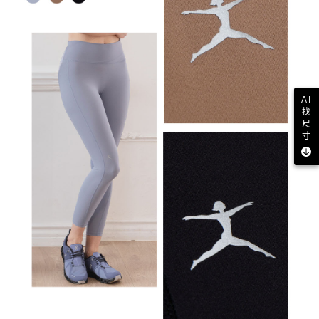
AI
找
尺
寸