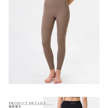
7-11取貨付款
【注意事項】
１．透過由恩沛科技股份有限公司提供之「AFTEE先享後付」服務完成之交
免運費
易，需依本服務之必要範圍內提供個人資料，並將交易相關給付款項請求債
權轉讓予恩沛科技股份有限公司。
付款後7-11取貨
２．關於個人資料處理事宜，請瀏覽以下網址：
免運費
https://aftee.tw/terms/#terms3
３．未成年的使用者請事先徵得法定代理人或監護人之同意方可使用
宅配
「AFTEE先享後付」，若未經同意申辦者引起之損失，本公司不負相關責
任。
免運費
４．使用「AFTEE先享後付」時，將依據個別帳號之用戶狀況，依本公司即
時審查核予不同之上限額度；若仍有額度不足之情形，本公司將視審查結果
離島宅配
請求用戶進行身份認證。
免運費
５．嚴禁一人註冊多個帳號或使用他人資訊註冊。若發現惡意使用之情形，
恩沛科技股份有限公司將有權停止該用戶之使用額度並採取法律行動。