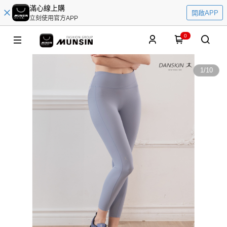
滿心線上購
開啟APP
立刻使用官方APP
0
1
/
10