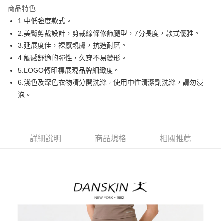
商品特色
悠遊付
1.中低強度款式。
AFTEE先享後付
2.美臀剪裁設計，剪裁線條修飾腿型，7分長度，款式優雅。
相關說明
3.延展度佳，裸感親膚，抗造耐磨。
【關於「AFTEE先享後付」】
4.觸感舒適的彈性，久穿不易變形。
ATM付款
AFTEE先享後付是「在收到商品之後才付款」的支付方式。 讓您購物簡單
5.LOGO轉印標展現品牌細緻度。
便利好安心！
１．簡單：不需註冊會員、不需綁卡、不需儲值。
6.淺色及深色衣物請分開洗滌，使用中性清潔劑洗滌，請勿浸
運送方式
２．便利：只要手機號碼，簡訊認證，即可結帳。
泡。
３．安心：先確認商品／服務後，再付款。
全家取貨付款
免運費
【「AFTEE先享後付」結帳流程】
１．於結帳方式選擇「AFTEE先享後付」後，將跳轉至「AFTEE先享後付」
付款後全家取貨
結帳頁面，進行簡訊認證並確認金額後，即可完成結帳。
詳細說明
商品規格
相關推薦
２．訂單成立數日內，您將收到繳費通知簡訊。
免運費
３．收到繳費通知簡訊後14天內，點擊此簡訊中的連結，可透過四大超商／
ATM／網路銀行／等多元方式進行付款，方視為交易完成。
萊爾富取貨付款
※ 請注意：結帳手續完成當下不需立刻繳費，但若您需要取消訂單，請聯絡
免運費
購買商品的店家。未經商家同意取消之訂單仍視為有效，需透過AFTEE先享
後付繳納相關費用。
付款後萊爾富取貨
※ 交易是否成功請以「AFTEE先享後付 」之結帳頁面顯示為準，若有關於
是否繳費成功／繳費後需取消欲退款等相關疑問，請聯繫「AFTEE先享後付
免運費
客戶支援中心」
https://netprotections.freshdesk.com/support/home