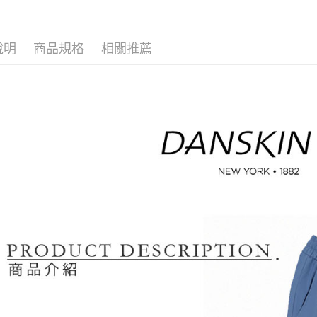
🌸2026 
※ 請注意
萊爾富取
絡購買商品
🤸 DANSK
先享後付
免運費
說明
商品規格
相關推薦
※ 交易是
是否繳費成
付款後萊
付客戶支
免運費
【注意事
7-11取貨
１．透過由
交易，需
免運費
求債權轉
２．關於
付款後7-1
https://aft
免運費
３．未成
「AFTE
宅配
任。
４．使用「
免運費
即時審查
結果請求
離島宅配
５．嚴禁
免運費
形，恩沛
動。