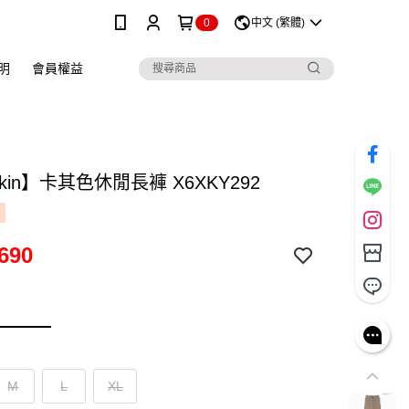
0
中文 (繁體)
明
會員權益
skin】卡其色休閒長褲 X6XKY292
690
M
L
XL