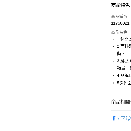
超商取貨
商品特色
LINE Pay
商品編號
Apple Pay
11750921
商品特色
街口支付
1.休閒
悠遊付
2.面
動。
AFTEE先
3.腰
相關說明
【關於「A
動量，
ATM付款
AFTEE
4.品
便利好安
5深色
１．簡單
２．便利
運送方式
３．安心
全家取貨
商品相關分
【「AFT
免運費
１．於結帳
🤸 DANSK
付」結帳
分享
付款後全
２．訂單
🤸 DANSK
３．收到繳
免運費
／ATM／