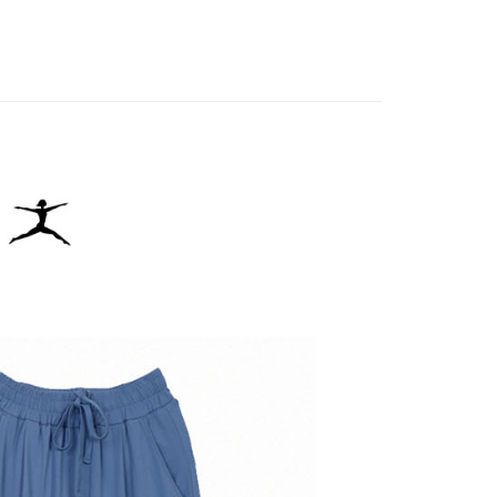
春夏新品
🏃‍♀️ DANSKIN
：結帳手續完成當下不需立刻繳費，但若您需要取消訂單，請聯
貨付款
的店家。未經商家同意取消之訂單仍視為有效，需透過AFTEE
IN
🌞26春夏單品
繳納相關費用。
否成功請以「AFTEE先享後付 」之結帳頁面顯示為準，若有關於
功／繳費後需取消欲退款等相關疑問，請聯繫「AFTEE先享後
爾富取貨
援中心」
https://netprotections.freshdesk.com/support/home
項】
付款
恩沛科技股份有限公司提供之「AFTEE先享後付」服務完成之
依本服務之必要範圍內提供個人資料，並將交易相關給付款項請
讓予恩沛科技股份有限公司。
個人資料處理事宜，請瀏覽以下網址：
1取貨
ee.tw/terms/#terms3
年的使用者請事先徵得法定代理人或監護人之同意方可使用
E先享後付」，若未經同意申辦者引起之損失，本公司不負相關責
AFTEE先享後付」時，將依據個別帳號之用戶狀況，依本公司
核予不同之上限額度；若仍有額度不足之情形，本公司將視審查
用戶進行身份認證。
一人註冊多個帳號或使用他人資訊註冊。若發現惡意使用之情
科技股份有限公司將有權停止該用戶之使用額度並採取法律行