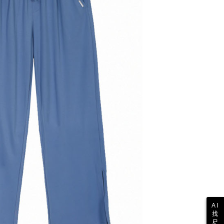
AI
找
尺