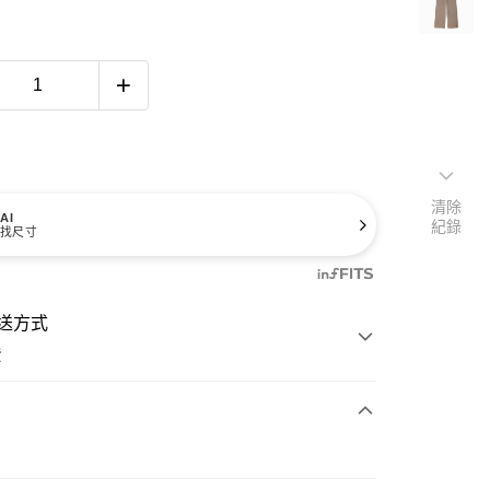
清除
AI
紀錄
找尺寸
送方式
費
次付款