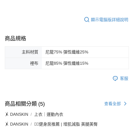
顯示電腦版詳細說明
商品規格
主料材質
尼龍75% 彈性纖維25%
裡布
尼龍85% 彈性纖維15%
客服
商品相關分類 (5)
查看全部
🤸 DANSKIN
上衣｜運動內衣
🤸 DANSKIN
🏋️‍♀️健身房推薦 | 增肌減脂 美腿美臀