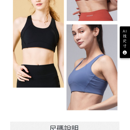
AI
找
尺
寸