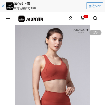
滿心線上購
開啟APP
立刻使用官方APP
0
1
/
5