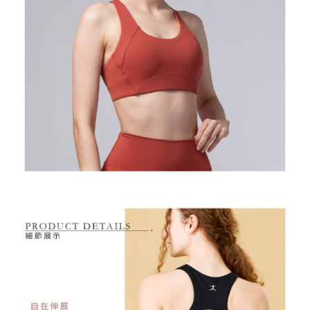
１．透過由恩沛科技股份有限公司提供之「AFTEE先享後付」服務完成之交
免運費
易，需依本服務之必要範圍內提供個人資料，並將交易相關給付款項請求債
權轉讓予恩沛科技股份有限公司。
付款後7-11取貨
２．關於個人資料處理事宜，請瀏覽以下網址：
免運費
https://aftee.tw/terms/#terms3
３．未成年的使用者請事先徵得法定代理人或監護人之同意方可使用
宅配
「AFTEE先享後付」，若未經同意申辦者引起之損失，本公司不負相關責
任。
免運費
４．使用「AFTEE先享後付」時，將依據個別帳號之用戶狀況，依本公司即
時審查核予不同之上限額度；若仍有額度不足之情形，本公司將視審查結果
離島宅配
請求用戶進行身份認證。
免運費
５．嚴禁一人註冊多個帳號或使用他人資訊註冊。若發現惡意使用之情形，
恩沛科技股份有限公司將有權停止該用戶之使用額度並採取法律行動。