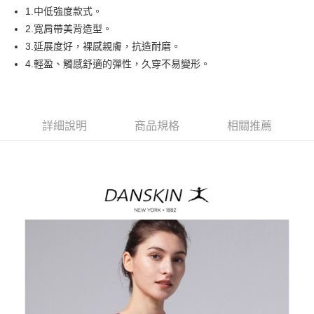
悠遊付
1.中低強度款式。
AFTEE先享後付
2.寬肩帶美背造型。
相關說明
3.延展度好，裸感親膚，抗造耐磨。
【關於「AFTEE先享後付」】
4.輕盈、觸感舒適的彈性，久穿不易變形。
ATM付款
AFTEE先享後付是「在收到商品之後才付款」的支付方式。 讓您購物簡單
便利好安心！
１．簡單：不需註冊會員、不需綁卡、不需儲值。
運送方式
２．便利：只要手機號碼，簡訊認證，即可結帳。
３．安心：先確認商品／服務後，再付款。
詳細說明
商品規格
相關推薦
全家取貨付款
免運費
【「AFTEE先享後付」結帳流程】
１．於結帳方式選擇「AFTEE先享後付」後，將跳轉至「AFTEE先享後付」
付款後全家取貨
結帳頁面，進行簡訊認證並確認金額後，即可完成結帳。
２．訂單成立數日內，您將收到繳費通知簡訊。
免運費
３．收到繳費通知簡訊後14天內，點擊此簡訊中的連結，可透過四大超商／
ATM／網路銀行／等多元方式進行付款，方視為交易完成。
萊爾富取貨付款
※ 請注意：結帳手續完成當下不需立刻繳費，但若您需要取消訂單，請聯絡
免運費
購買商品的店家。未經商家同意取消之訂單仍視為有效，需透過AFTEE先享
後付繳納相關費用。
付款後萊爾富取貨
※ 交易是否成功請以「AFTEE先享後付 」之結帳頁面顯示為準，若有關於
是否繳費成功／繳費後需取消欲退款等相關疑問，請聯繫「AFTEE先享後付
免運費
客戶支援中心」
https://netprotections.freshdesk.com/support/home
7-11取貨付款
【注意事項】