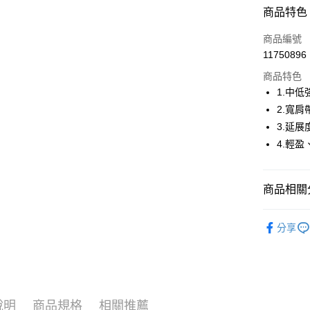
超商取貨
商品特色
LINE Pay
商品編號
Apple Pay
11750896
商品特色
街口支付
1.中
悠遊付
2.寬
3.延
AFTEE先
4.輕
相關說明
【關於「A
ATM付款
AFTEE
便利好安
商品相關分
１．簡單
２．便利
運送方式
🤸 DANSK
３．安心
分享
🤸 DANSK
全家取貨
【「AFT
免運費
１．於結帳
🤸 DANSK
付」結帳
付款後全
２．訂單
🌸2026 
３．收到繳
免運費
說明
商品規格
相關推薦
🤸 DANSK
／ATM／