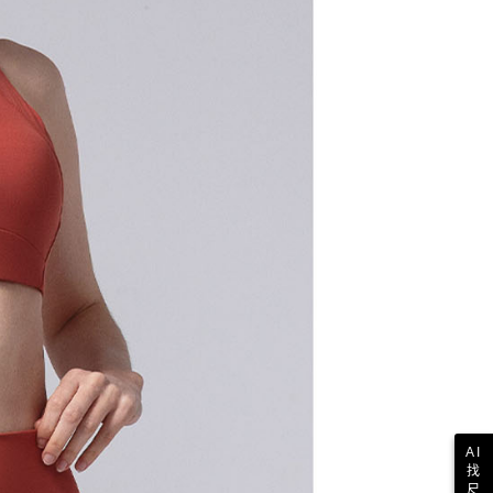
AI
找
尺