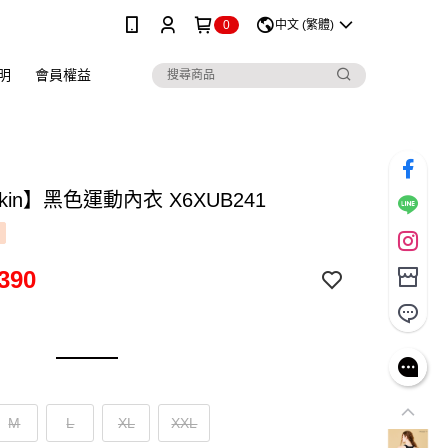
0
中文 (繁體)
明
會員權益
skin】黑色運動內衣 X6XUB241
390
M
L
XL
XXL