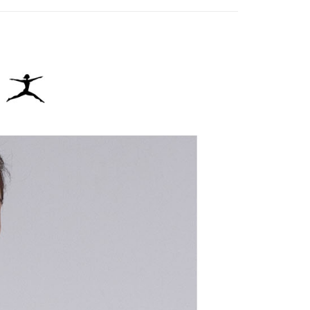
：結帳手續完成當下不需立刻繳費，但若您需要取消訂單，請聯
貨付款
的店家。未經商家同意取消之訂單仍視為有效，需透過AFTEE
繳納相關費用。
否成功請以「AFTEE先享後付 」之結帳頁面顯示為準，若有關於
功／繳費後需取消欲退款等相關疑問，請聯繫「AFTEE先享後
爾富取貨
援中心」
https://netprotections.freshdesk.com/support/home
項】
付款
恩沛科技股份有限公司提供之「AFTEE先享後付」服務完成之
依本服務之必要範圍內提供個人資料，並將交易相關給付款項請
讓予恩沛科技股份有限公司。
個人資料處理事宜，請瀏覽以下網址：
1取貨
ee.tw/terms/#terms3
年的使用者請事先徵得法定代理人或監護人之同意方可使用
E先享後付」，若未經同意申辦者引起之損失，本公司不負相關責
AFTEE先享後付」時，將依據個別帳號之用戶狀況，依本公司
核予不同之上限額度；若仍有額度不足之情形，本公司將視審查
用戶進行身份認證。
一人註冊多個帳號或使用他人資訊註冊。若發現惡意使用之情
科技股份有限公司將有權停止該用戶之使用額度並採取法律行