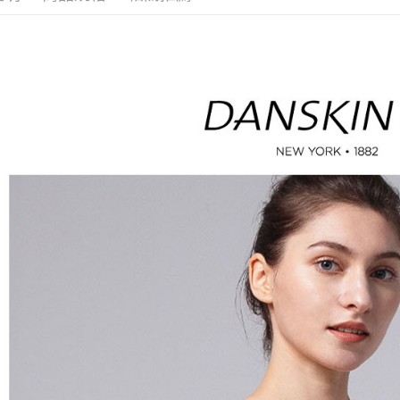
※ 請注意
萊爾富取
絡購買商品
先享後付
免運費
※ 交易是
是否繳費成
付款後萊
付客戶支
免運費
【注意事
7-11取貨
１．透過由
交易，需
免運費
求債權轉
２．關於
付款後7-1
https://aft
免運費
３．未成
「AFTE
宅配
任。
４．使用「
免運費
即時審查
結果請求
離島宅配
５．嚴禁
免運費
形，恩沛
動。