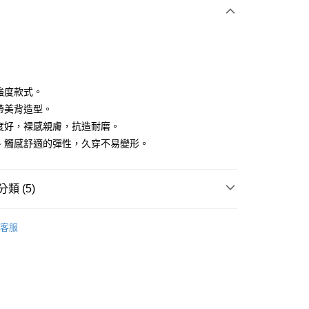
付款
低強度款式。
肩帶美背造型。
展度好，裸感親膚，抗造耐磨。
享後付
盈、觸感舒適的彈性，久穿不易變形。
FTEE先享後付」】
先享後付是「在收到商品之後才付款」的支付方式。 讓您購物簡單
心！
類 (5)
：不需註冊會員、不需綁卡、不需儲值。
：只要手機號碼，簡訊認證，即可結帳。
IN
上衣｜運動內衣
：先確認商品／服務後，再付款。
客服
IN
🏋️‍♀️健身房推薦 | 增肌減脂 美腿美臀
付款
EE先享後付」結帳流程】
方式選擇「AFTEE先享後付」後，將跳轉至「AFTEE先享後
IN
🔸內著嚴選｜穩定支撐 親膚透氣
頁面，進行簡訊認證並確認金額後，即可完成結帳。
家取貨
成立數日內，您將收到繳費通知簡訊。
春夏新品
🏃‍♀️ DANSKIN
費通知簡訊後14天內，點擊此簡訊中的連結，可透過四大超商
IN
🌞26春夏單品
網路銀行／等多元方式進行付款，方視為交易完成。