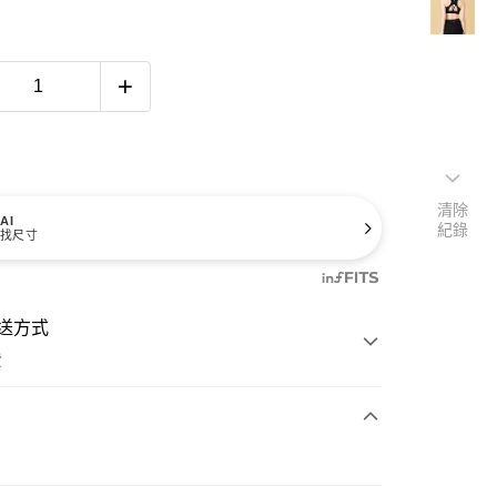
清除
AI
紀錄
找尺寸
送方式
費
次付款