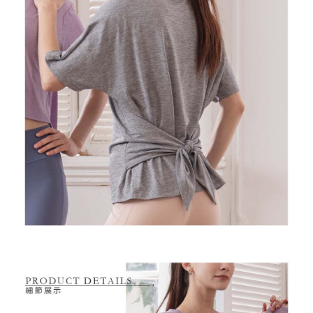
送料無料
二、支払い限度額
付款後7-11取貨
1.初回 AFTEEを ご利用の際に、認証結果及び当社の審査の結果に基づ
き、限度額が設定されます。
送料無料
2.決済金額は最低NT$20です。
3.現在、台湾の会員のみご利用いただけます。
宅配
三、利用規約「AFTEE代金後払い」（以下当サービスという）はネットプ
送料無料
ロテクションズ（以下 AFTEE という）が提供し、AFTEEが代金を徴収し
ます。当サービスご利用の際に提供しなければならない個人情報（注文者
離島宅配
の氏名、電話番号、受取人の氏名、電話番号、受取人住所を含むがこれに
送料無料
限らない）は、AFTEEに渡され当サービスで必要な範囲内で利用されま
す。AFTEEの個人情報の収集、処理、利用について、詳細はAFTEE公式ホ
ームページの『個人情報の収集、処理及び利用に関する声明』をご参照く
ださい（
https://aftee.tw/privacypolicy/
）。
AFTEEの初回ご利用の際に、審査を通過すれば、最高額がNT$10,000にな
ります。支払い期限を過ぎた場合、その金額に基づいて年利20%の遅延滞
納金が加算されます。未成年の利用者は、事前に法定代理人または後見人
の同意を得ればAFTEEをご利用いただけます。
個人情報の処理、利用について疑問がある、または関連する法律の権利を
行使したい場合は、ネットプロテクションズ
cs_tw@netprotections.co.jp
にご連絡ください。上記に示した個人情報を、必要な購入注文書とあわせ
てAFTEEにご提供いただく、またはAFTEEにあなたの個人情報の収集、処