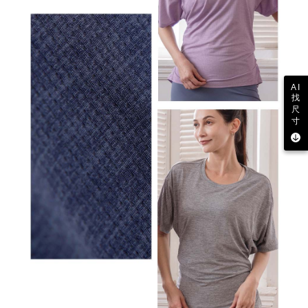
AI
找
尺
寸