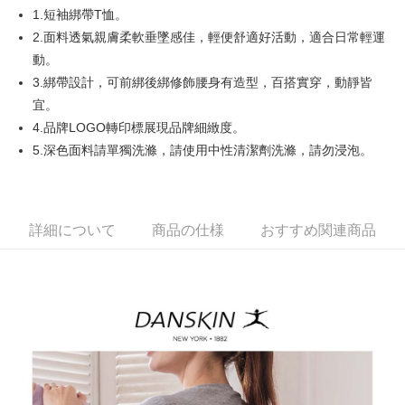
1.短袖綁帶T恤。
AFTEE代金後払い
2.面料透氣親膚柔軟垂墜感佳，輕便舒適好活動，適合日常輕運
説明
動。
一、 AFTEE代金後払いについて
3.綁帶設計，可前綁後綁修飾腰身有造型，百搭實穿，動靜皆
ATM払い
1.お支払い方法でAFTEE代金後払いを選択すると、携帯電話認証ウィンド
宜。
ウが表示されます。
2.SMSで認証してお支払い手続を進めてください。
4.品牌LOGO轉印標展現品牌細緻度。
配送方法
3.注文するときのお支払いは不要です。商品はご指定の住所に配送されま
5.深色面料請單獨洗滌，請使用中性清潔劑洗滌，請勿浸泡。
す。
全家取貨付款
4.ご注文が完了すると、携帯に支払い通知のSMSが届きます。アプリ会員
送料無料
の場合は、AFTEE アプリプッシュ通知が届きます。
5.商品受け取り時のお支払いは不要です。商品を確かめてから、SMSまた
付款後全家取貨
はアプリの通知に従って、4大コンビニ、またはATM/オンラインバンキン
詳細について
商品の仕様
おすすめ関連商品
グでお支払いください。
送料無料
代金納付期限は最短で 14 日以内ですので、ご注意ください。AFTEE アプ
萊爾富取貨付款
リをダウンロードして AFTEE 会員になるとお支払い期限を最長 45 日以内
送料無料
まで延長できます。
付款後萊爾富取貨
お支払期限は、ショップが請求した期日と、AFTEEで延長できる日数をも
とに計算されます。AFTEEで注文すると、商品を受け取るまで支払い期限
送料無料
を延長できますが、商品を期限内に受け取れない場合があります（例：予
約商品や商品到着日が比較的遅い商品）。そのため、商品到着の有無に関
7-11取貨付款
わらず、AFTEEで指定された期限内にお支払いください。