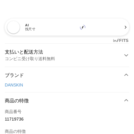
AI
找尺寸
支払いと配送方法
コンビニ受け取り送料無料
お支払い方法
ブランド
クレジットカード1回払い
DANSKIN
コンビニ店頭代金引換
LINE Pay
商品の特徴
Apple Pay
商品番号
11719736
JKOPAY
商品の特徴
Easy Wallet