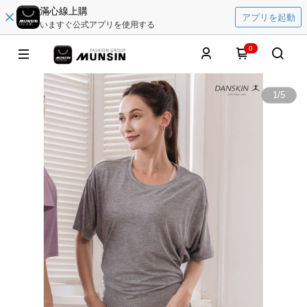
滿心線上購
アプリを起動
いますぐ公式アプリを使用する
0
1
/
5