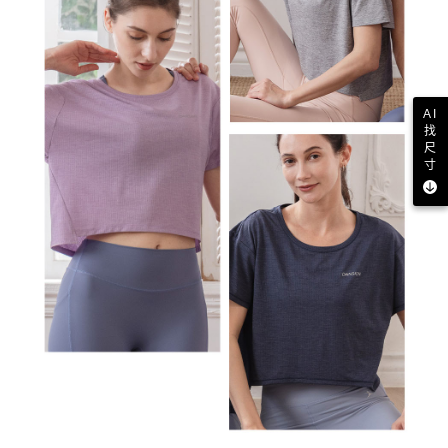
AI
找
尺
寸