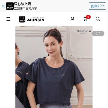
滿心線上購
開啟APP
立刻使用官方APP
0
1
/
4