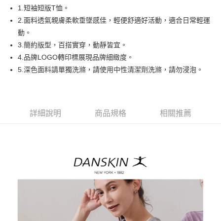
悠遊付
1.短袖短版T恤。
AFTEE先享後付
2.面料透氣親膚柔軟垂墜感佳，輕便舒適好活動，適合日常輕運
相關說明
動。
【關於「AFTEE先享後付」】
3.簡約版型，百搭實穿，動靜皆宜。
ATM付款
AFTEE先享後付是「在收到商品之後才付款」的支付方式。 讓您購物簡單
4.品牌LOGO轉印標展現品牌細緻度。
便利好安心！
１．簡單：不需註冊會員、不需綁卡、不需儲值。
5.深色面料請單獨洗滌，請使用中性清潔劑洗滌，請勿浸泡。
運送方式
２．便利：只要手機號碼，簡訊認證，即可結帳。
３．安心：先確認商品／服務後，再付款。
全家取貨付款
每筆NT$80，滿NT$2,000(含以上)免運費
【「AFTEE先享後付」結帳流程】
１．於結帳方式選擇「AFTEE先享後付」後，將跳轉至「AFTEE先享後付」
詳細說明
商品規格
相關推薦
付款後全家取貨
結帳頁面，進行簡訊認證並確認金額後，即可完成結帳。
２．訂單成立數日內，您將收到繳費通知簡訊。
每筆NT$80，滿NT$2,000(含以上)免運費
３．收到繳費通知簡訊後14天內，點擊此簡訊中的連結，可透過四大超商／
ATM／網路銀行／等多元方式進行付款，方視為交易完成。
萊爾富取貨付款
※ 請注意：結帳手續完成當下不需立刻繳費，但若您需要取消訂單，請聯絡
每筆NT$80，滿NT$2,000(含以上)免運費
購買商品的店家。未經商家同意取消之訂單仍視為有效，需透過AFTEE先享
後付繳納相關費用。
付款後萊爾富取貨
※ 交易是否成功請以「AFTEE先享後付 」之結帳頁面顯示為準，若有關於
是否繳費成功／繳費後需取消欲退款等相關疑問，請聯繫「AFTEE先享後付
每筆NT$80，滿NT$2,000(含以上)免運費
客戶支援中心」
https://netprotections.freshdesk.com/support/home
7-11取貨付款
【注意事項】