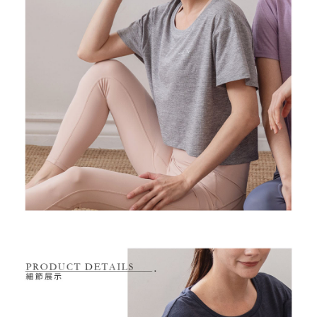
１．透過由恩沛科技股份有限公司提供之「AFTEE先享後付」服務完成之交
每筆NT$80，滿NT$2,000(含以上)免運費
易，需依本服務之必要範圍內提供個人資料，並將交易相關給付款項請求債
權轉讓予恩沛科技股份有限公司。
付款後7-11取貨
２．關於個人資料處理事宜，請瀏覽以下網址：
每筆NT$80，滿NT$2,000(含以上)免運費
https://aftee.tw/terms/#terms3
３．未成年的使用者請事先徵得法定代理人或監護人之同意方可使用
宅配
「AFTEE先享後付」，若未經同意申辦者引起之損失，本公司不負相關責
任。
每筆NT$80，滿NT$2,000(含以上)免運費
４．使用「AFTEE先享後付」時，將依據個別帳號之用戶狀況，依本公司即
時審查核予不同之上限額度；若仍有額度不足之情形，本公司將視審查結果
離島宅配
請求用戶進行身份認證。
每筆NT$280，滿NT$2,000(含以上)免運費
５．嚴禁一人註冊多個帳號或使用他人資訊註冊。若發現惡意使用之情形，
恩沛科技股份有限公司將有權停止該用戶之使用額度並採取法律行動。