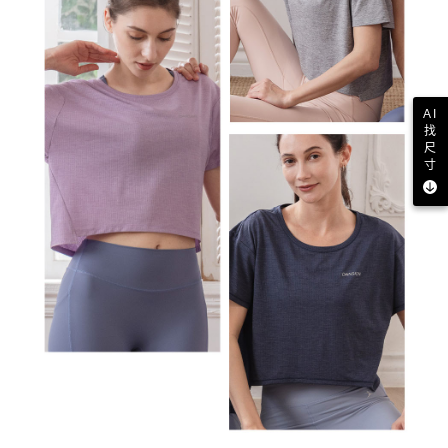
AI
找
尺
寸