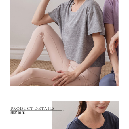
１．透過由恩沛科技股份有限公司提供之「AFTEE先享後付」服務完成之交
免運費
易，需依本服務之必要範圍內提供個人資料，並將交易相關給付款項請求債
權轉讓予恩沛科技股份有限公司。
付款後7-11取貨
２．關於個人資料處理事宜，請瀏覽以下網址：
免運費
https://aftee.tw/terms/#terms3
３．未成年的使用者請事先徵得法定代理人或監護人之同意方可使用
宅配
「AFTEE先享後付」，若未經同意申辦者引起之損失，本公司不負相關責
任。
免運費
４．使用「AFTEE先享後付」時，將依據個別帳號之用戶狀況，依本公司即
時審查核予不同之上限額度；若仍有額度不足之情形，本公司將視審查結果
離島宅配
請求用戶進行身份認證。
免運費
５．嚴禁一人註冊多個帳號或使用他人資訊註冊。若發現惡意使用之情形，
恩沛科技股份有限公司將有權停止該用戶之使用額度並採取法律行動。