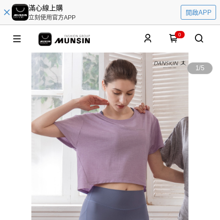
滿心線上購
開啟APP
立刻使用官方APP
0
1
/
5