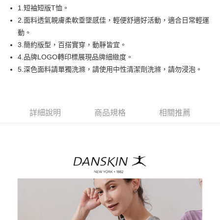
悠遊付
1.短袖短版T恤。
AFTEE先享後付
2.面料透氣親膚柔軟垂墜感佳，輕便舒適好活動，適合日常輕運
相關說明
動。
【關於「AFTEE先享後付」】
3.簡約版型，百搭實穿，動靜皆宜。
ATM付款
AFTEE先享後付是「在收到商品之後才付款」的支付方式。 讓您購物簡單
4.品牌LOGO轉印標展現品牌細緻度。
便利好安心！
１．簡單：不需註冊會員、不需綁卡、不需儲值。
5.深色面料請單獨洗滌，請使用中性清潔劑洗滌，請勿浸泡。
運送方式
２．便利：只要手機號碼，簡訊認證，即可結帳。
３．安心：先確認商品／服務後，再付款。
全家取貨付款
免運費
【「AFTEE先享後付」結帳流程】
１．於結帳方式選擇「AFTEE先享後付」後，將跳轉至「AFTEE先享後付」
詳細說明
商品規格
相關推薦
付款後全家取貨
結帳頁面，進行簡訊認證並確認金額後，即可完成結帳。
２．訂單成立數日內，您將收到繳費通知簡訊。
免運費
３．收到繳費通知簡訊後14天內，點擊此簡訊中的連結，可透過四大超商／
ATM／網路銀行／等多元方式進行付款，方視為交易完成。
萊爾富取貨付款
※ 請注意：結帳手續完成當下不需立刻繳費，但若您需要取消訂單，請聯絡
免運費
購買商品的店家。未經商家同意取消之訂單仍視為有效，需透過AFTEE先享
後付繳納相關費用。
付款後萊爾富取貨
※ 交易是否成功請以「AFTEE先享後付 」之結帳頁面顯示為準，若有關於
是否繳費成功／繳費後需取消欲退款等相關疑問，請聯繫「AFTEE先享後付
免運費
客戶支援中心」
https://netprotections.freshdesk.com/support/home
7-11取貨付款
【注意事項】