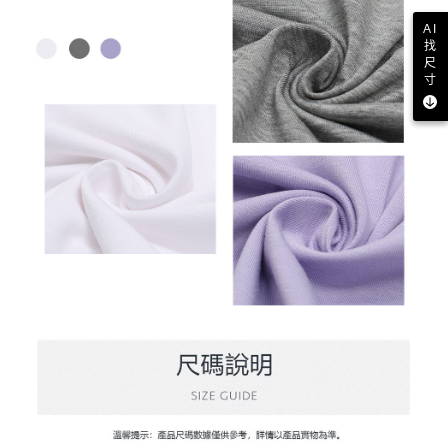
AI
找
尺
寸