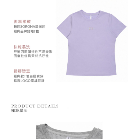
１．透過由恩沛科技股份有限公司提供之「AFTEE先享後付」服務完成之交
免運費
易，需依本服務之必要範圍內提供個人資料，並將交易相關給付款項請求債
權轉讓予恩沛科技股份有限公司。
付款後7-11取貨
２．關於個人資料處理事宜，請瀏覽以下網址：
免運費
https://aftee.tw/terms/#terms3
３．未成年的使用者請事先徵得法定代理人或監護人之同意方可使用
宅配
「AFTEE先享後付」，若未經同意申辦者引起之損失，本公司不負相關責
任。
免運費
４．使用「AFTEE先享後付」時，將依據個別帳號之用戶狀況，依本公司即
時審查核予不同之上限額度；若仍有額度不足之情形，本公司將視審查結果
離島宅配
請求用戶進行身份認證。
免運費
５．嚴禁一人註冊多個帳號或使用他人資訊註冊。若發現惡意使用之情形，
恩沛科技股份有限公司將有權停止該用戶之使用額度並採取法律行動。