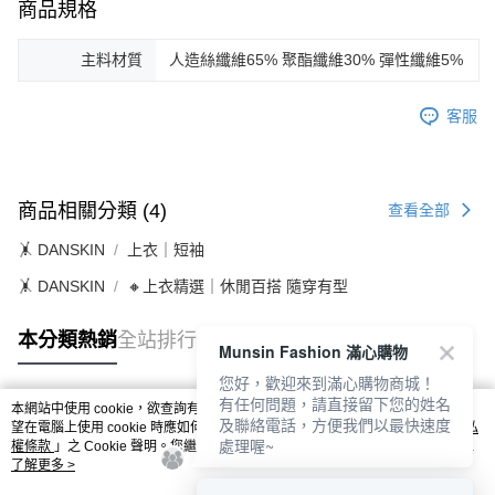
商品規格
主料材質
人造絲纖維65% 聚酯纖維30% 彈性纖維5%
客服
商品相關分類 (4)
查看全部
🤸 DANSKIN
上衣｜短袖
🤸 DANSKIN
🔸上衣精選｜休閒百搭 隨穿有型
本分類熱銷
全站排行
Munsin Fashion 滿心購物
您好，歡迎來到滿心購物商城！
有任何問題，請直接留下您的姓名
本網站中使用 cookie，欲查詢有關本網站使用 cookie 方式之詳情，及若您不希
及聯絡電話，方便我們以最快速度
熱門標籤
望在電腦上使用 cookie 時應如何變更電腦的 cookie 設定，請參閱本網站「
隱私
處理喔~
權條款
」之 Cookie 聲明。您繼續使用本網站即表示您同意本公司得按本網站使
用條款之 Cookie 聲明使用 cookie。
了解更多 >