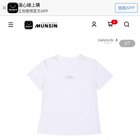
滿心線上購
開啟APP
立刻使用官方APP
0
1
/
7