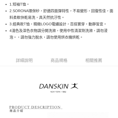
悠遊付
1.短袖T恤。
AFTEE先享後付
2.SORONA環保紗，舒適四面彈特性，不易變形，回復性佳，面
相關說明
料柔軟快乾易洗，具天然抗汙性。
【關於「AFTEE先享後付」】
3.經典款T恤，精緻LOGO電繡設計，百搭實穿，動靜皆宜。
ATM付款
AFTEE先享後付是「在收到商品之後才付款」的支付方式。 讓您購物簡單
4淺色及深色衣物請分開洗滌，使用中性清潔劑洗滌，請勿浸
便利好安心！
１．簡單：不需註冊會員、不需綁卡、不需儲值。
泡。，請勿強力脫水，請勿使用烘衣機烘乾。
運送方式
２．便利：只要手機號碼，簡訊認證，即可結帳。
３．安心：先確認商品／服務後，再付款。
全家取貨付款
免運費
【「AFTEE先享後付」結帳流程】
１．於結帳方式選擇「AFTEE先享後付」後，將跳轉至「AFTEE先享後付」
詳細說明
商品規格
相關推薦
付款後全家取貨
結帳頁面，進行簡訊認證並確認金額後，即可完成結帳。
２．訂單成立數日內，您將收到繳費通知簡訊。
免運費
３．收到繳費通知簡訊後14天內，點擊此簡訊中的連結，可透過四大超商／
ATM／網路銀行／等多元方式進行付款，方視為交易完成。
萊爾富取貨付款
※ 請注意：結帳手續完成當下不需立刻繳費，但若您需要取消訂單，請聯絡
免運費
購買商品的店家。未經商家同意取消之訂單仍視為有效，需透過AFTEE先享
後付繳納相關費用。
付款後萊爾富取貨
※ 交易是否成功請以「AFTEE先享後付 」之結帳頁面顯示為準，若有關於
是否繳費成功／繳費後需取消欲退款等相關疑問，請聯繫「AFTEE先享後付
免運費
客戶支援中心」
https://netprotections.freshdesk.com/support/home
7-11取貨付款
【注意事項】