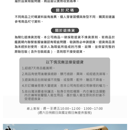
3.現在、台湾の会員のみご利用いただけます。
宅配
3. 完全なユーザーサービス規約については、以下のリンクを参照してくだ
さい：
https://oppay.tw/userRule
三、利用規約「AFTEE代金後払い」（以下当サービスという）はネットプ
送料無料
ロテクションズ（以下 AFTEE という）が提供し、AFTEEが代金を徴収し
ます。当サービスご利用の際に提供しなければならない個人情報（注文者
離島宅配
の氏名、電話番号、受取人の氏名、電話番号、受取人住所を含むがこれに
送料無料
限らない）は、AFTEEに渡され当サービスで必要な範囲内で利用されま
す。AFTEEの個人情報の収集、処理、利用について、詳細はAFTEE公式ホ
ームページの『個人情報の収集、処理及び利用に関する声明』をご参照く
ださい（
https://aftee.tw/privacypolicy/
）。
AFTEEの初回ご利用の際に、審査を通過すれば、最高額がNT$10,000にな
ります。支払い期限を過ぎた場合、その金額に基づいて年利20%の遅延滞
納金が加算されます。未成年の利用者は、事前に法定代理人または後見人
の同意を得ればAFTEEをご利用いただけます。
個人情報の処理、利用について疑問がある、または関連する法律の権利を
行使したい場合は、ネットプロテクションズ
cs_tw@netprotections.co.jp
にご連絡ください。上記に示した個人情報を、必要な購入注文書とあわせ
てAFTEEにご提供いただく、またはAFTEEにあなたの個人情報の収集、処
理、利用を許可することににご同意いただけない場合は、当サービスを選
択しないでください。