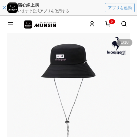
滿心線上購
アプリを起動
いますぐ公式アプリを使用する
0
1
/
10