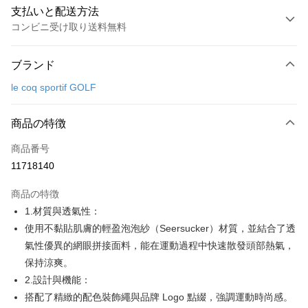
支払いと配送方法
コンビニ受け取り送料無料
お支払い方法
ブランド
クレジットカード1回払い
le coq sportif GOLF
コンビニ店頭代金引換
LINE Pay
商品の特徴
Apple Pay
商品番号
11718140
JKOPAY
商品の特徴
Easy Wallet
1.材質與透氣性：
OP Pay Later
使用不黏貼肌膚的輕盈泡泡紗（Seersucker）材質，並結合了透
説明
氣性優異的網眼拼接面料，能在運動過程中快速散發頭部熱氣，
【OP Pay Later 使用説明】
保持涼爽。
AFTEE代金後払い
1. 本サービスは台湾大哥大によって提供され、台湾大哥大のユーザーは追
2.設計與機能：
加の申請なしで即時に利用可能です。
説明
2. 支払い方法で「OP Pay Later」を選択すると、注文が成立した後に自動
搭配了精緻的配色裝飾繩與品牌 Logo 點綴，強調運動時尚感。
一、 AFTEE代金後払いについて
的に OP Pay Later の取引プロセスに移行し、携帯番号を確認後、分割払