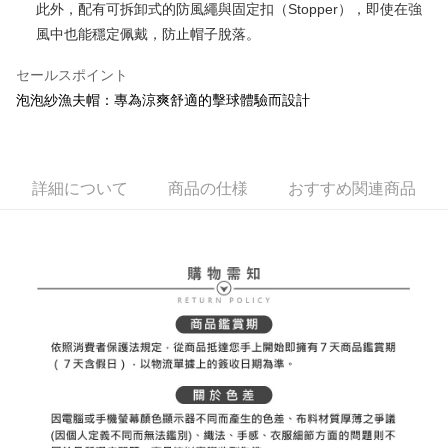
ATM払い
1.お支払い方法でAFTEE代金後払いを選択すると、携帯電話認証ウィンド
此外，配有可拆卸式的防風繩與固定扣（Stopper），即使在強
いの回数や支払い期限を選択し、支払いを確認すると取引が完了します。
ウが表示されます。
3. 実際の承認額、分割回数および費用については、後続の取引確認ページ
風中也能穩定佩戴，防止帽子脫落。
2.SMSで認証してお支払い手続を進めてください。
配送方法
を基準とします。
3.注文するときのお支払いは不要です。商品はご指定の住所に配送されま
4. 注文成立後30分以内に確認取引を行わない場合や審査が通過しない場
セールスポイント
す。
全家取貨付款
合、注文は自動的にキャンセルされます。「転専審査」に未通過の状況が
4.ご注文が完了すると、携帯に支払い通知のSMSが届きます。アプリ会員
泡泡紗漁夫帽：專為涼爽舒適的擊球體驗而設計
発生した場合は、システムの評価基準に達していないことを意味し、評価
送料無料
の場合は、AFTEE アプリプッシュ通知が届きます。
内容についての説明はいたしかねます。
5.商品受け取り時のお支払いは不要です。商品を確かめてから、SMSまた
付款後全家取貨
はアプリの通知に従って、4大コンビニ、またはATM/オンラインバンキン
グでお支払いください。
送料無料
【支払い方法の説明】
詳細について
商品の仕様
おすすめ関連商品
1. 分割払いの金額は電信請求書に統合されず、「OP Pay Later」は毎月の
代金納付期限は最短で 14 日以内ですので、ご注意ください。AFTEE アプ
萊爾富取貨付款
締め日後に支払いリマインダーのSMSを送信します。
リをダウンロードして AFTEE 会員になるとお支払い期限を最長 45 日以内
2. SMSのリンクを通じて請求書を開いた後、「コンビニバーコード／台湾
送料無料
まで延長できます。
大直営店舗／銀行振込／街口支払い／iPASS MONEY」などのチャネルで
支払いを選択できます。
付款後萊爾富取貨
お支払期限は、ショップが請求した期日と、AFTEEで延長できる日数をも
とに計算されます。AFTEEで注文すると、商品を受け取るまで支払い期限
送料無料
【注意事項】
を延長できますが、商品を期限内に受け取れない場合があります（例：予
1. 本サービスは「台湾大哥大株式会社」（以下「当社」といいます）によ
約商品や商品到着日が比較的遅い商品）。そのため、商品到着の有無に関
7-11取貨付款
って提供され、ユーザーが取引時に本サービスを通じて商品やサービスを
わらず、AFTEEで指定された期限内にお支払いください。
購入できるようにし、店舗が売買／分割払い売買の債権を当社に譲渡した
送料無料
後、契約に基づいて当社の請求書で帳款を支払うことになります。
二、支払い限度額
2. 「OP Pay Later」を利用する契約関係の目的から、店舗はあなたの個人
付款後7-11取貨
1.初回 AFTEEを ご利用の際に、認証結果及び当社の審査の結果に基づ
情報（名前、電話または住所を含む）を台湾大哥大に提供し、収集、処理
き、限度額が設定されます。
送料無料
および利用するために、当社があなた本人と分割請求書に必要な情報の確
2.決済金額は最低NT$20です。
認、照合および修正を行います。