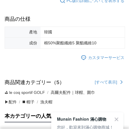
PC版の詳細についてを表示する
商品の仕様
產地
韓國
成份
棉50%聚酯纖維5 聚酯纖維10
カスタマーサービス
商品関連カテゴリー（5）
[すべて表示]
⛳️ le coq sportif GOLF
高爾夫配件｜球帽、圍巾
▶配件
◼️ 帽子
漁夫帽
本カテゴリーの人気商品
サイト全体のランキング
Munsin Fashion 滿心購物
您好，歡迎來到滿心購物商城！