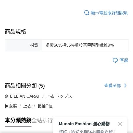
顯示電腦版詳細說明
商品規格
材質
嫘縈56%棉35%聚胺基甲酸酯纖維9%
客服
商品相關分類 (5)
查看全部
🌼 LILLIAN CARAT
上衣 トップス
▶女裝
上衣
長袖T恤
本分類熱銷
全站排行
Munsin Fashion 滿心購物
您好，歡迎來到滿心購物商城！