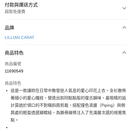
付款與運送方式
超取免運費
付款方式
品牌
信用卡一次付款
LILLIAN CARAT
超商取貨付款
商品特色
LINE Pay
商品編號
Apple Pay
11690549
街口支付
商品特色
悠遊付
這是一款讓妳在日常中散發迷人氣息的愛心印花上衣。全衫散佈
AFTEE先享後付
著細小的愛心織紋，營造出如同點點般的復古韻味。最吸睛的設
相關說明
計莫過於領口的不對稱斜肩剪裁，搭配撞色滾邊（Piping）與側
【關於「AFTEE先享後付」】
肩處的輕盈透感蝴蝶結，為鎖骨線條注入了充滿層次感的視覺焦
ATM付款
AFTEE先享後付是「在收到商品之後才付款」的支付方式。 讓您購物簡單
點。
便利好安心！
１．簡單：不需註冊會員、不需綁卡、不需儲值。
運送方式
２．便利：只要手機號碼，簡訊認證，即可結帳。