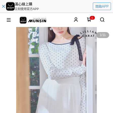
滿心線上購
開啟APP
立刻使用官方APP
0
1
/
11