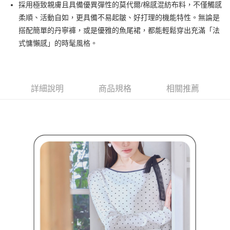
採用極致親膚且具備優異彈性的莫代爾/棉感混紡布料，不僅觸感
３．安心：先確認商品／服務後，再付款。
全家取貨付款
柔順、活動自如，更具備不易起皺、好打理的機能特性。無論是
免運費
【「AFTEE先享後付」結帳流程】
搭配簡單的丹寧褲，或是優雅的魚尾裙，都能輕鬆穿出充滿「法
１．於結帳方式選擇「AFTEE先享後付」後，將跳轉至「AFTEE先享後付」
式慵懶感」的時髦風格。
付款後全家取貨
結帳頁面，進行簡訊認證並確認金額後，即可完成結帳。
２．訂單成立數日內，您將收到繳費通知簡訊。
免運費
３．收到繳費通知簡訊後14天內，點擊此簡訊中的連結，可透過四大超商／
ATM／網路銀行／等多元方式進行付款，方視為交易完成。
萊爾富取貨付款
※ 請注意：結帳手續完成當下不需立刻繳費，但若您需要取消訂單，請聯絡
詳細說明
商品規格
相關推薦
免運費
購買商品的店家。未經商家同意取消之訂單仍視為有效，需透過AFTEE先享
後付繳納相關費用。
付款後萊爾富取貨
※ 交易是否成功請以「AFTEE先享後付 」之結帳頁面顯示為準，若有關於
是否繳費成功／繳費後需取消欲退款等相關疑問，請聯繫「AFTEE先享後付
免運費
客戶支援中心」
https://netprotections.freshdesk.com/support/home
7-11取貨付款
【注意事項】
１．透過由恩沛科技股份有限公司提供之「AFTEE先享後付」服務完成之交
免運費
易，需依本服務之必要範圍內提供個人資料，並將交易相關給付款項請求債
權轉讓予恩沛科技股份有限公司。
付款後7-11取貨
２．關於個人資料處理事宜，請瀏覽以下網址：
免運費
https://aftee.tw/terms/#terms3
３．未成年的使用者請事先徵得法定代理人或監護人之同意方可使用
宅配
「AFTEE先享後付」，若未經同意申辦者引起之損失，本公司不負相關責
任。
免運費