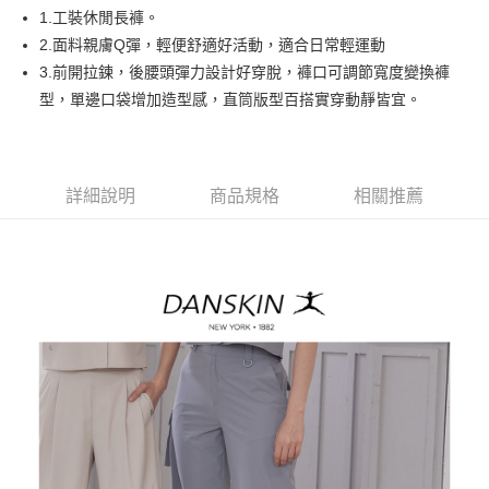
悠遊付
1.工裝休閒長褲。
AFTEE先享後付
2.面料親膚Q彈，輕便舒適好活動，適合日常輕運動
相關說明
3.前開拉鍊，後腰頭彈力設計好穿脫，褲口可調節寬度變換褲
【關於「AFTEE先享後付」】
型，單邊口袋增加造型感，直筒版型百搭實穿動靜皆宜。
ATM付款
AFTEE先享後付是「在收到商品之後才付款」的支付方式。 讓您購物簡單
便利好安心！
１．簡單：不需註冊會員、不需綁卡、不需儲值。
運送方式
２．便利：只要手機號碼，簡訊認證，即可結帳。
３．安心：先確認商品／服務後，再付款。
詳細說明
商品規格
相關推薦
全家取貨付款
免運費
【「AFTEE先享後付」結帳流程】
１．於結帳方式選擇「AFTEE先享後付」後，將跳轉至「AFTEE先享後付」
付款後全家取貨
結帳頁面，進行簡訊認證並確認金額後，即可完成結帳。
２．訂單成立數日內，您將收到繳費通知簡訊。
免運費
３．收到繳費通知簡訊後14天內，點擊此簡訊中的連結，可透過四大超商／
ATM／網路銀行／等多元方式進行付款，方視為交易完成。
萊爾富取貨付款
※ 請注意：結帳手續完成當下不需立刻繳費，但若您需要取消訂單，請聯絡
免運費
購買商品的店家。未經商家同意取消之訂單仍視為有效，需透過AFTEE先享
後付繳納相關費用。
付款後萊爾富取貨
※ 交易是否成功請以「AFTEE先享後付 」之結帳頁面顯示為準，若有關於
是否繳費成功／繳費後需取消欲退款等相關疑問，請聯繫「AFTEE先享後付
免運費
客戶支援中心」
https://netprotections.freshdesk.com/support/home
7-11取貨付款
【注意事項】