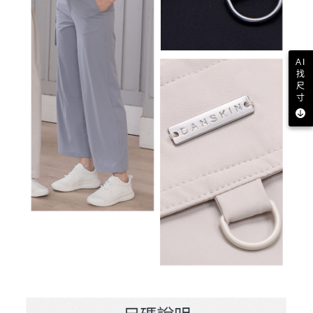
AI
找
尺
寸