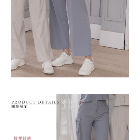
１．透過由恩沛科技股份有限公司提供之「AFTEE先享後付」服務完成之交
免運費
易，需依本服務之必要範圍內提供個人資料，並將交易相關給付款項請求債
權轉讓予恩沛科技股份有限公司。
付款後7-11取貨
２．關於個人資料處理事宜，請瀏覽以下網址：
免運費
https://aftee.tw/terms/#terms3
３．未成年的使用者請事先徵得法定代理人或監護人之同意方可使用
宅配
「AFTEE先享後付」，若未經同意申辦者引起之損失，本公司不負相關責
任。
免運費
４．使用「AFTEE先享後付」時，將依據個別帳號之用戶狀況，依本公司即
時審查核予不同之上限額度；若仍有額度不足之情形，本公司將視審查結果
離島宅配
請求用戶進行身份認證。
免運費
５．嚴禁一人註冊多個帳號或使用他人資訊註冊。若發現惡意使用之情形，
恩沛科技股份有限公司將有權停止該用戶之使用額度並採取法律行動。