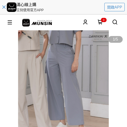
滿心線上購
開啟APP
立刻使用官方APP
0
1
/
5