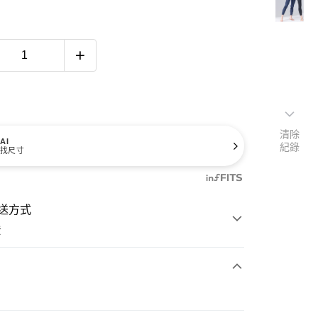
清除
AI
紀錄
找尺寸
送方式
費
次付款