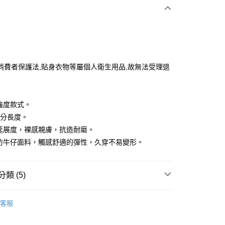
付款
消費者保護法,貼身衣物等屬個人衛生用品,故無法受理退
享後付
低強度款式。
FTEE先享後付」】
9分長度。
先享後付是「在收到商品之後才付款」的支付方式。 讓您購物簡單
強延展度，裸感親膚，抗造耐磨。
心！
搭仿牛仔面料，觸感舒適的彈性，久穿不易變形。
：不需註冊會員、不需綁卡、不需儲值。
：只要手機號碼，簡訊認證，即可結帳。
：先確認商品／服務後，再付款。
付款
類 (5)
EE先享後付」結帳流程】
方式選擇「AFTEE先享後付」後，將跳轉至「AFTEE先享後
IN
下著｜緊身褲
頁面，進行簡訊認證並確認金額後，即可完成結帳。
客服
家取貨
成立數日內，您將收到繳費通知簡訊。
IN
🏋️‍♀️健身房推薦 | 增肌減脂 美腿美臀
費通知簡訊後14天內，點擊此簡訊中的連結，可透過四大超商
網路銀行／等多元方式進行付款，方視為交易完成。