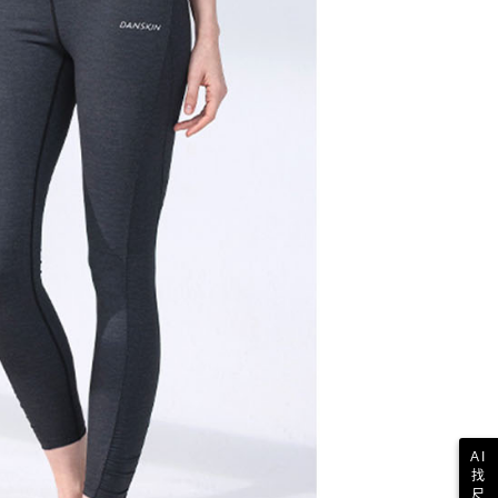
AI
找
尺