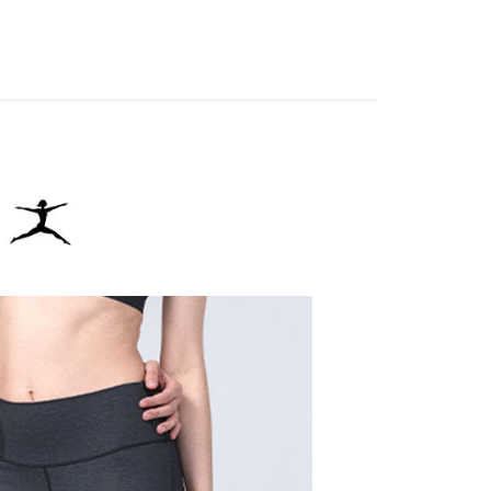
IN
🔸機能褲首選｜機能設計 動靜皆宜
：結帳手續完成當下不需立刻繳費，但若您需要取消訂單，請聯
貨付款
的店家。未經商家同意取消之訂單仍視為有效，需透過AFTEE
春夏新品
🏃‍♀️ DANSKIN
繳納相關費用。
否成功請以「AFTEE先享後付 」之結帳頁面顯示為準，若有關於
IN
🌞26春夏單品
功／繳費後需取消欲退款等相關疑問，請聯繫「AFTEE先享後
爾富取貨
援中心」
https://netprotections.freshdesk.com/support/home
項】
付款
恩沛科技股份有限公司提供之「AFTEE先享後付」服務完成之
依本服務之必要範圍內提供個人資料，並將交易相關給付款項請
讓予恩沛科技股份有限公司。
個人資料處理事宜，請瀏覽以下網址：
1取貨
ee.tw/terms/#terms3
年的使用者請事先徵得法定代理人或監護人之同意方可使用
E先享後付」，若未經同意申辦者引起之損失，本公司不負相關責
AFTEE先享後付」時，將依據個別帳號之用戶狀況，依本公司
核予不同之上限額度；若仍有額度不足之情形，本公司將視審查
用戶進行身份認證。
一人註冊多個帳號或使用他人資訊註冊。若發現惡意使用之情
科技股份有限公司將有權停止該用戶之使用額度並採取法律行