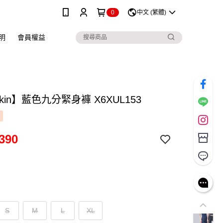
0
中文 (繁體)
明
會員權益
skin】藍色九分緊身褲 X6XUL153
390
S
M
L
XL