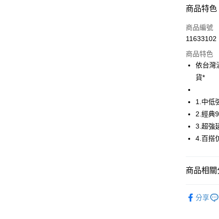
超商取貨
商品特色
LINE Pay
商品編號
Apple Pay
11633102
商品特色
街口支付
依台灣
悠遊付
貨*
AFTEE先
1.中
相關說明
【關於「A
2.經典
ATM付款
AFTEE
3.超
便利好安
4.百
１．簡單
２．便利
運送方式
３．安心
全家取貨
商品相關分
【「AFT
免運費
１．於結帳
🤸 DANSK
付」結帳
分享
付款後全
２．訂單
🤸 DANSK
３．收到繳
免運費
／ATM／