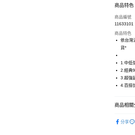
超商取貨
商品特色
LINE Pay
商品編號
Apple Pay
11633101
商品特色
街口支付
依台灣
悠遊付
貨*
AFTEE先
1.中
相關說明
【關於「A
2.經典
ATM付款
AFTEE
3.超
便利好安
4.百
１．簡單
２．便利
運送方式
３．安心
全家取貨
商品相關分
【「AFT
免運費
１．於結帳
🤸 DANSK
付」結帳
分享
付款後全
２．訂單
🤸 DANSK
３．收到繳
免運費
／ATM／