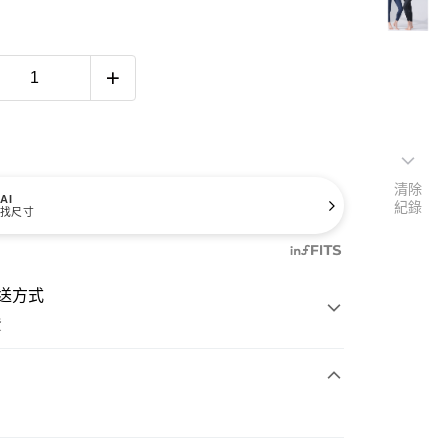
清除
AI
紀錄
找尺寸
送方式
費
次付款