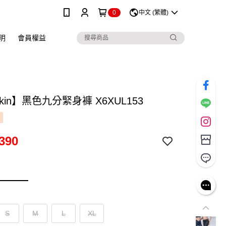
0
中文 (繁體)
明
會員權益
skin】黑色九分緊身褲 X6XUL153
390
S
M
L
XL