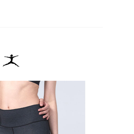
IN
🔸機能褲首選｜機能設計 動靜皆宜
：結帳手續完成當下不需立刻繳費，但若您需要取消訂單，請聯
貨付款
的店家。未經商家同意取消之訂單仍視為有效，需透過AFTEE
春夏新品
🏃‍♀️ DANSKIN
繳納相關費用。
否成功請以「AFTEE先享後付 」之結帳頁面顯示為準，若有關於
IN
🌞26春夏單品
功／繳費後需取消欲退款等相關疑問，請聯繫「AFTEE先享後
爾富取貨
援中心」
https://netprotections.freshdesk.com/support/home
項】
付款
恩沛科技股份有限公司提供之「AFTEE先享後付」服務完成之
依本服務之必要範圍內提供個人資料，並將交易相關給付款項請
讓予恩沛科技股份有限公司。
個人資料處理事宜，請瀏覽以下網址：
1取貨
ee.tw/terms/#terms3
年的使用者請事先徵得法定代理人或監護人之同意方可使用
E先享後付」，若未經同意申辦者引起之損失，本公司不負相關責
AFTEE先享後付」時，將依據個別帳號之用戶狀況，依本公司
核予不同之上限額度；若仍有額度不足之情形，本公司將視審查
用戶進行身份認證。
一人註冊多個帳號或使用他人資訊註冊。若發現惡意使用之情
科技股份有限公司將有權停止該用戶之使用額度並採取法律行