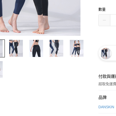
數量
付款與運
超取免運
付款方式
品牌
信用卡一
DANSKIN