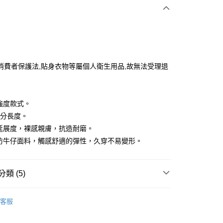
付款
消費者保護法,貼身衣物等屬個人衛生用品,故無法受理退
享後付
低強度款式。
FTEE先享後付」】
9分長度。
先享後付是「在收到商品之後才付款」的支付方式。 讓您購物簡單
強延展度，裸感親膚，抗造耐磨。
心！
搭仿牛仔面料，觸感舒適的彈性，久穿不易變形。
：不需註冊會員、不需綁卡、不需儲值。
：只要手機號碼，簡訊認證，即可結帳。
：先確認商品／服務後，再付款。
付款
類 (5)
EE先享後付」結帳流程】
方式選擇「AFTEE先享後付」後，將跳轉至「AFTEE先享後
IN
下著｜緊身褲
頁面，進行簡訊認證並確認金額後，即可完成結帳。
客服
家取貨
成立數日內，您將收到繳費通知簡訊。
IN
🏋️‍♀️健身房推薦 | 增肌減脂 美腿美臀
費通知簡訊後14天內，點擊此簡訊中的連結，可透過四大超商
網路銀行／等多元方式進行付款，方視為交易完成。