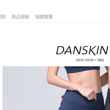
🤸 DANSK
※ 請注意
萊爾富取
絡購買商品
🌸2026 
先享後付
免運費
說明
商品規格
相關推薦
※ 交易是
🤸 DANSK
是否繳費成
付款後萊
付客戶支
免運費
【注意事
7-11取貨
１．透過由
交易，需
免運費
求債權轉
２．關於
付款後7-1
https://aft
免運費
３．未成
「AFTE
宅配
任。
４．使用「
免運費
即時審查
結果請求
離島宅配
５．嚴禁
免運費
形，恩沛
動。