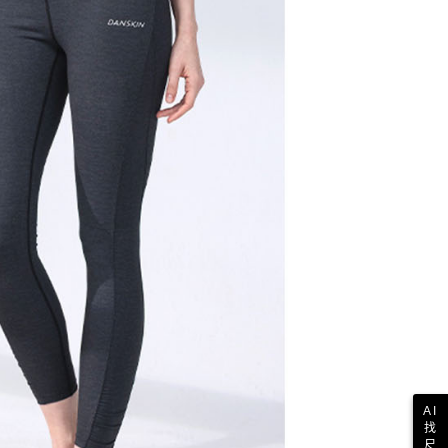
AI
找
尺