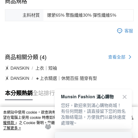
商品規格
主料材質
嫘縈65% 聚酯纖維30% 彈性纖維5%
客服
商品相關分類 (4)
查看全部
🤸 DANSKIN
上衣｜短袖
🤸 DANSKIN
🔸上衣精選｜休閒百搭 隨穿有型
本分類熱銷
全站排行
Munsin Fashion 滿心購物
您好，歡迎來到滿心購物商城！
有任何問題，請直接留下您的姓名
本網站中使用 cookie，欲查詢有關本網站使用 cookie 方式之詳情，及若您不希
及聯絡電話，方便我們以最快速度
熱門標籤
望在電腦上使用 cookie 時應如何變更電腦的 cookie 設定，請參閱本網站「
隱私
處理喔~
權條款
」之 Cookie 聲明。您繼續使用本網站即表示您同意本公司得按本網站使
用條款之 Cookie 聲明使用 cookie。
了解更多 >