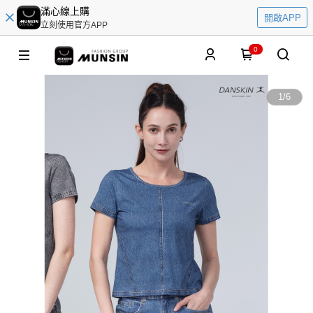
滿心線上購
開啟APP
立刻使用官方APP
0
1
/
6