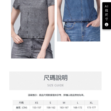
AI
找
尺
寸