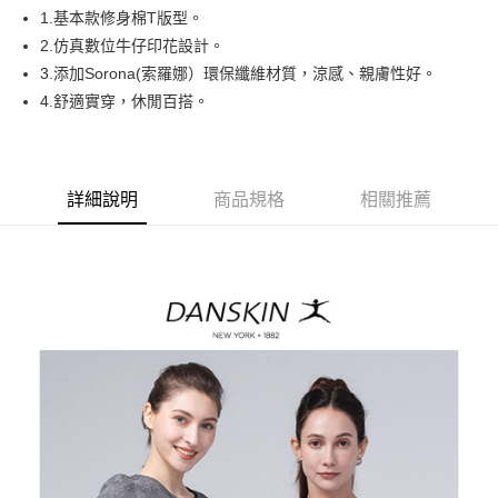
悠遊付
1.基本款修身棉T版型。
AFTEE先享後付
2.仿真數位牛仔印花設計。
相關說明
3.添加Sorona(索羅娜）環保纖維材質，涼感、親膚性好。
【關於「AFTEE先享後付」】
4.舒適實穿，休閒百搭。
ATM付款
AFTEE先享後付是「在收到商品之後才付款」的支付方式。 讓您購物簡單
便利好安心！
１．簡單：不需註冊會員、不需綁卡、不需儲值。
運送方式
２．便利：只要手機號碼，簡訊認證，即可結帳。
３．安心：先確認商品／服務後，再付款。
詳細說明
商品規格
相關推薦
全家取貨付款
免運費
【「AFTEE先享後付」結帳流程】
１．於結帳方式選擇「AFTEE先享後付」後，將跳轉至「AFTEE先享後付」
付款後全家取貨
結帳頁面，進行簡訊認證並確認金額後，即可完成結帳。
２．訂單成立數日內，您將收到繳費通知簡訊。
免運費
３．收到繳費通知簡訊後14天內，點擊此簡訊中的連結，可透過四大超商／
ATM／網路銀行／等多元方式進行付款，方視為交易完成。
萊爾富取貨付款
※ 請注意：結帳手續完成當下不需立刻繳費，但若您需要取消訂單，請聯絡
免運費
購買商品的店家。未經商家同意取消之訂單仍視為有效，需透過AFTEE先享
後付繳納相關費用。
付款後萊爾富取貨
※ 交易是否成功請以「AFTEE先享後付 」之結帳頁面顯示為準，若有關於
是否繳費成功／繳費後需取消欲退款等相關疑問，請聯繫「AFTEE先享後付
免運費
客戶支援中心」
https://netprotections.freshdesk.com/support/home
7-11取貨付款
【注意事項】