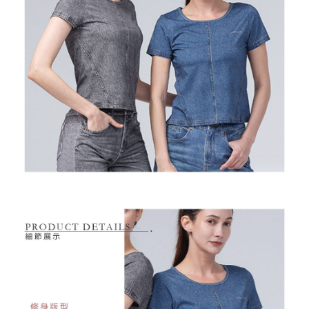
１．透過由恩沛科技股份有限公司提供之「AFTEE先享後付」服務完成之交
免運費
易，需依本服務之必要範圍內提供個人資料，並將交易相關給付款項請求債
權轉讓予恩沛科技股份有限公司。
付款後7-11取貨
２．關於個人資料處理事宜，請瀏覽以下網址：
免運費
https://aftee.tw/terms/#terms3
３．未成年的使用者請事先徵得法定代理人或監護人之同意方可使用
宅配
「AFTEE先享後付」，若未經同意申辦者引起之損失，本公司不負相關責
任。
免運費
４．使用「AFTEE先享後付」時，將依據個別帳號之用戶狀況，依本公司即
時審查核予不同之上限額度；若仍有額度不足之情形，本公司將視審查結果
離島宅配
請求用戶進行身份認證。
免運費
５．嚴禁一人註冊多個帳號或使用他人資訊註冊。若發現惡意使用之情形，
恩沛科技股份有限公司將有權停止該用戶之使用額度並採取法律行動。