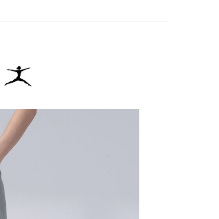
費通知簡訊後14天內，點擊此簡訊中的連結，可透過四大超商
網路銀行／等多元方式進行付款，方視為交易完成。
：結帳手續完成當下不需立刻繳費，但若您需要取消訂單，請聯
貨付款
的店家。未經商家同意取消之訂單仍視為有效，需透過AFTEE
繳納相關費用。
否成功請以「AFTEE先享後付 」之結帳頁面顯示為準，若有關於
功／繳費後需取消欲退款等相關疑問，請聯繫「AFTEE先享後
爾富取貨
援中心」
https://netprotections.freshdesk.com/support/home
項】
付款
恩沛科技股份有限公司提供之「AFTEE先享後付」服務完成之
依本服務之必要範圍內提供個人資料，並將交易相關給付款項請
讓予恩沛科技股份有限公司。
個人資料處理事宜，請瀏覽以下網址：
1取貨
ee.tw/terms/#terms3
年的使用者請事先徵得法定代理人或監護人之同意方可使用
E先享後付」，若未經同意申辦者引起之損失，本公司不負相關責
AFTEE先享後付」時，將依據個別帳號之用戶狀況，依本公司
核予不同之上限額度；若仍有額度不足之情形，本公司將視審查
用戶進行身份認證。
一人註冊多個帳號或使用他人資訊註冊。若發現惡意使用之情
科技股份有限公司將有權停止該用戶之使用額度並採取法律行