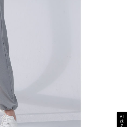
AI
找
尺