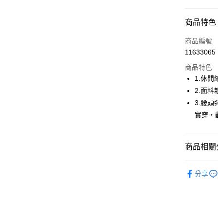
超商取貨
商品特色
LINE Pay
商品編號
Apple Pay
11633065
商品特色
街口支付
1.休
悠遊付
2.面
3.腰
AFTEE先
實穿，
相關說明
【關於「A
ATM付款
AFTEE
便利好安
商品相關分
１．簡單
２．便利
運送方式
🤸 DANSK
３．安心
分享
🤸 DANSK
全家取貨
【「AFT
免運費
１．於結帳
🌸2026 
付」結帳
付款後全
２．訂單
🤸 DANSK