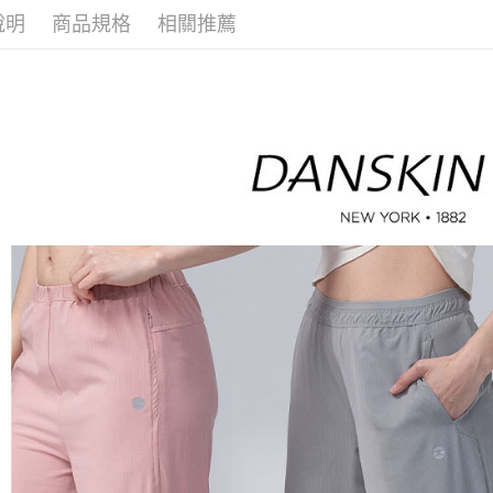
３．收到繳
免運費
說明
商品規格
相關推薦
／ATM／
※ 請注意
萊爾富取
絡購買商品
先享後付
免運費
※ 交易是
是否繳費成
付款後萊
付客戶支
免運費
【注意事
7-11取貨
１．透過由
交易，需
免運費
求債權轉
２．關於
付款後7-1
https://aft
免運費
３．未成
「AFTE
宅配
任。
４．使用「
免運費
即時審查
結果請求
離島宅配
５．嚴禁
免運費
形，恩沛
動。