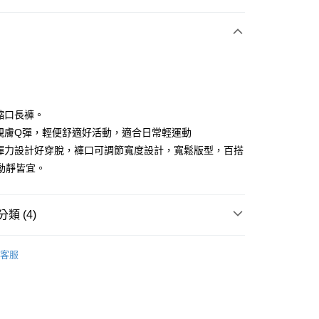
付款
閒縮口長褲。
料親膚Q彈，輕便舒適好活動，適合日常輕運動
頭彈力設計好穿脫，褲口可調節寬度設計，寬鬆版型，百搭
享後付
動靜皆宜。
FTEE先享後付」】
先享後付是「在收到商品之後才付款」的支付方式。 讓您購物簡單
心！
類 (4)
：不需註冊會員、不需綁卡、不需儲值。
：只要手機號碼，簡訊認證，即可結帳。
IN
下著｜長/短褲
：先確認商品／服務後，再付款。
客服
IN
🔸機能褲首選｜機能設計 動靜皆宜
付款
EE先享後付」結帳流程】
方式選擇「AFTEE先享後付」後，將跳轉至「AFTEE先享後
春夏新品
🏃‍♀️ DANSKIN
頁面，進行簡訊認證並確認金額後，即可完成結帳。
家取貨
成立數日內，您將收到繳費通知簡訊。
IN
🌞26春夏單品