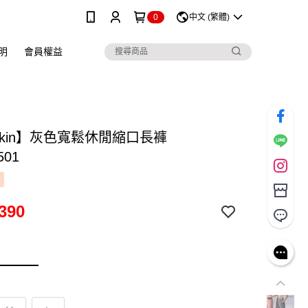
0
中文 (繁體)
明
會員權益
skin】灰色寬鬆休閒縮口長褲
501
390