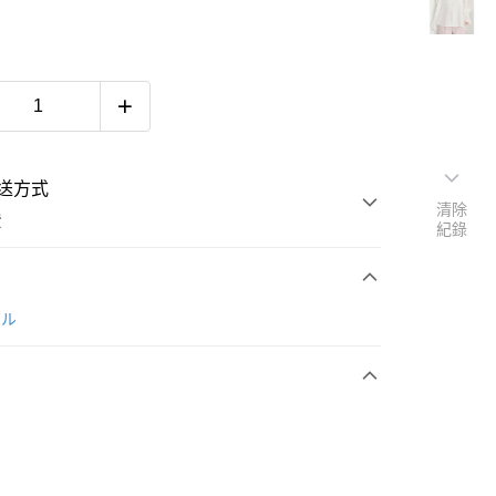
送方式
清除
費
紀錄
次付款
ール
付款