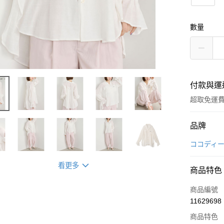
數量
付款與運
超取免運
付款方式
品牌
信用卡一
ココディ
超商取貨
看更多
商品特色
LINE Pay
商品編號
Apple Pay
11629698
商品特色
街口支付