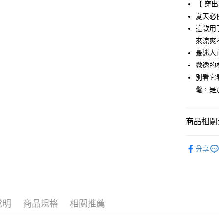
【 穿
悠遊付
夏天必
這款用
AFTEE先
來涼爽
相關說明
【關於「A
最迷人
ATM付款
AFTEE
微透的
便利好安
別看它
１．簡單
２．便利
髦，是
運送方式
３．安心
全家取貨
【「AFT
免運費
商品相關分
１．於結帳
付」結帳
付款後全
２．訂單
🌹 ココデ
３．收到繳
分享
免運費
🌹 ココデ
／ATM／
※ 請注意
萊爾富取
▶女裝
絡購買商品
先享後付
免運費
🌸2026 
※ 交易是
是否繳費成
付款後萊
說明
商品規格
相關推薦
🌹 ココデ
付客戶支
免運費