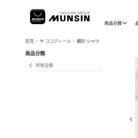
商品分類
首頁
🌹 ココディール
襯衫 シャツ
商品分類
所有分類