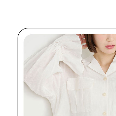
【注意事
7-11取貨
１．透過由
交易，需
免運費
求債權轉
２．關於
付款後7-1
https://aft
免運費
３．未成
「AFTE
宅配
任。
４．使用「
免運費
即時審查
結果請求
離島宅配
５．嚴禁
免運費
形，恩沛
動。