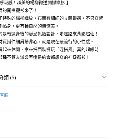
出呼吸感！超美的楊柳微透開襟襯衫 】
備的開襟襯衫來了！
了特殊的楊柳織紋，布面有細細的立體皺褶，不只穿起
享後付
不黏身，更有種自然的慵懶美。
FTEE先享後付」】
的是轉過身後的澎澎抓褶設計，走起路來背影超仙！
先享後付是「在收到商品之後才付款」的支付方式。 讓您購物簡單
材質搭件細肩帶背心，就是現在最流行的小性感。
心！
看起來休閒，拿來搭西裝褲玩「混搭風」真的超級時
：不需註冊會員、不需綁卡、不需儲值。
：只要手機號碼，簡訊認證，即可結帳。
那種不管去辦公室還是約會都想穿的神級襯衫！
：先確認商品／服務後，再付款。
付款
EE先享後付」結帳流程】
類 (5)
方式選擇「AFTEE先享後付」後，將跳轉至「AFTEE先享後
頁面，進行簡訊認證並確認金額後，即可完成結帳。
家取貨
成立數日內，您將收到繳費通知簡訊。
ィール
襯衫 シャツ
費通知簡訊後14天內，點擊此簡訊中的連結，可透過四大超商
客服
ィール
✨2026 春夏商品5折起
網路銀行／等多元方式進行付款，方視為交易完成。
：結帳手續完成當下不需立刻繳費，但若您需要取消訂單，請聯
貨付款
上衣
襯衫
的店家。未經商家同意取消之訂單仍視為有效，需透過AFTEE
繳納相關費用。
春夏新品
🖤ココディール
否成功請以「AFTEE先享後付 」之結帳頁面顯示為準，若有關於
功／繳費後需取消欲退款等相關疑問，請聯繫「AFTEE先享後
爾富取貨
ィール
🏷️ OUTLET SALE ｜特價
春Spring
援中心」
https://netprotections.freshdesk.com/support/home