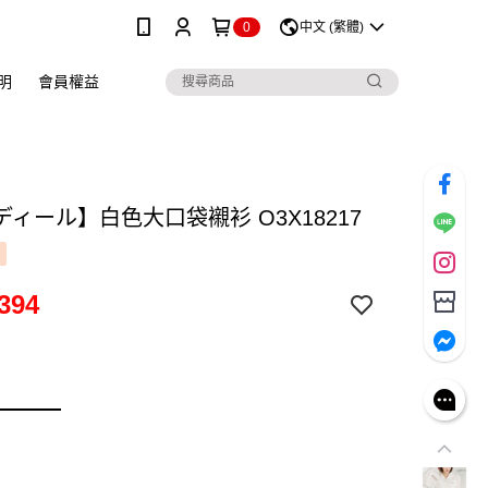
0
中文 (繁體)
明
會員權益
ィール】白色大口袋襯衫 O3X18217
394