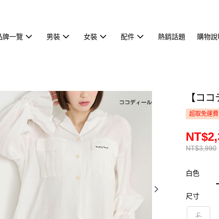
品牌一覽
男裝
女裝
配件
熱銷話題
購物說
【ココデ
超取免運費
NT$2,
NT$3,990
白色
尺寸
Ｆ