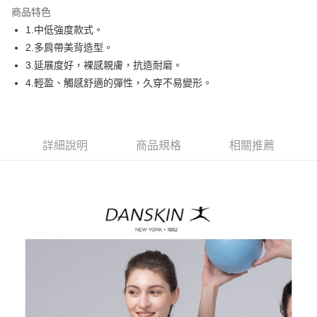
商品特色
悠遊付
1.中低強度款式。
AFTEE先享後付
2.多肩帶美背造型。
相關說明
3.延展度好，裸感親膚，抗造耐磨。
【關於「AFTEE先享後付」】
4.輕盈、觸感舒適的彈性，久穿不易變形。
ATM付款
AFTEE先享後付是「在收到商品之後才付款」的支付方式。 讓您購物簡單
便利好安心！
１．簡單：不需註冊會員、不需綁卡、不需儲值。
運送方式
２．便利：只要手機號碼，簡訊認證，即可結帳。
３．安心：先確認商品／服務後，再付款。
詳細說明
商品規格
相關推薦
全家取貨付款
免運費
【「AFTEE先享後付」結帳流程】
１．於結帳方式選擇「AFTEE先享後付」後，將跳轉至「AFTEE先享後付」
付款後全家取貨
結帳頁面，進行簡訊認證並確認金額後，即可完成結帳。
２．訂單成立數日內，您將收到繳費通知簡訊。
免運費
３．收到繳費通知簡訊後14天內，點擊此簡訊中的連結，可透過四大超商／
ATM／網路銀行／等多元方式進行付款，方視為交易完成。
萊爾富取貨付款
※ 請注意：結帳手續完成當下不需立刻繳費，但若您需要取消訂單，請聯絡
免運費
購買商品的店家。未經商家同意取消之訂單仍視為有效，需透過AFTEE先享
後付繳納相關費用。
付款後萊爾富取貨
※ 交易是否成功請以「AFTEE先享後付 」之結帳頁面顯示為準，若有關於
是否繳費成功／繳費後需取消欲退款等相關疑問，請聯繫「AFTEE先享後付
免運費
客戶支援中心」
https://netprotections.freshdesk.com/support/home