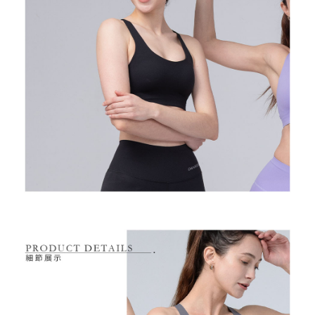
7-11取貨付款
【注意事項】
１．透過由恩沛科技股份有限公司提供之「AFTEE先享後付」服務完成之交
免運費
易，需依本服務之必要範圍內提供個人資料，並將交易相關給付款項請求債
權轉讓予恩沛科技股份有限公司。
付款後7-11取貨
２．關於個人資料處理事宜，請瀏覽以下網址：
免運費
https://aftee.tw/terms/#terms3
３．未成年的使用者請事先徵得法定代理人或監護人之同意方可使用
宅配
「AFTEE先享後付」，若未經同意申辦者引起之損失，本公司不負相關責
任。
免運費
４．使用「AFTEE先享後付」時，將依據個別帳號之用戶狀況，依本公司即
時審查核予不同之上限額度；若仍有額度不足之情形，本公司將視審查結果
離島宅配
請求用戶進行身份認證。
免運費
５．嚴禁一人註冊多個帳號或使用他人資訊註冊。若發現惡意使用之情形，
恩沛科技股份有限公司將有權停止該用戶之使用額度並採取法律行動。