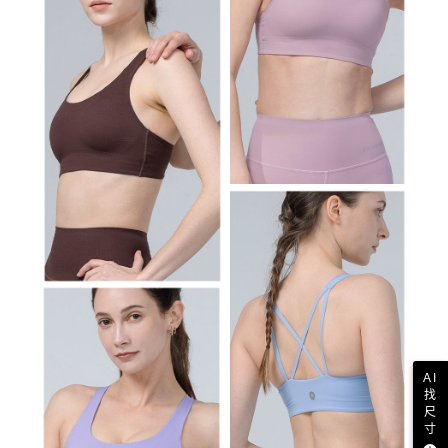
AI
找
尺
寸