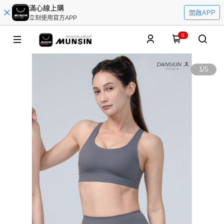
滿心線上購
開啟APP
立刻使用官方APP
0
1
/
5