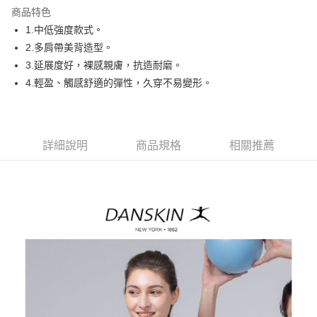
商品特色
悠遊付
1.中低強度款式。
AFTEE先享後付
2.多肩帶美背造型。
相關說明
3.延展度好，裸感親膚，抗造耐磨。
【關於「AFTEE先享後付」】
4.輕盈、觸感舒適的彈性，久穿不易變形。
ATM付款
AFTEE先享後付是「在收到商品之後才付款」的支付方式。 讓您購物簡單
便利好安心！
１．簡單：不需註冊會員、不需綁卡、不需儲值。
運送方式
２．便利：只要手機號碼，簡訊認證，即可結帳。
３．安心：先確認商品／服務後，再付款。
詳細說明
商品規格
相關推薦
全家取貨付款
免運費
【「AFTEE先享後付」結帳流程】
１．於結帳方式選擇「AFTEE先享後付」後，將跳轉至「AFTEE先享後付」
付款後全家取貨
結帳頁面，進行簡訊認證並確認金額後，即可完成結帳。
２．訂單成立數日內，您將收到繳費通知簡訊。
免運費
３．收到繳費通知簡訊後14天內，點擊此簡訊中的連結，可透過四大超商／
ATM／網路銀行／等多元方式進行付款，方視為交易完成。
萊爾富取貨付款
※ 請注意：結帳手續完成當下不需立刻繳費，但若您需要取消訂單，請聯絡
免運費
購買商品的店家。未經商家同意取消之訂單仍視為有效，需透過AFTEE先享
後付繳納相關費用。
付款後萊爾富取貨
※ 交易是否成功請以「AFTEE先享後付 」之結帳頁面顯示為準，若有關於
是否繳費成功／繳費後需取消欲退款等相關疑問，請聯繫「AFTEE先享後付
免運費
客戶支援中心」
https://netprotections.freshdesk.com/support/home