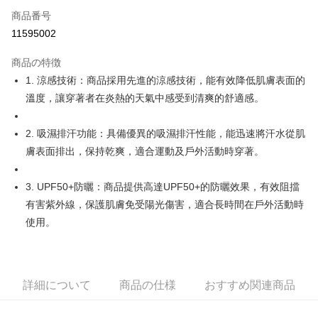
Apple Pay
商品番号
11595002
JKOPAY
商品の特徴
Easy Wallet
1. 涼感技術：商品採用先進的涼感技術，能有效降低肌膚表面的
OP Pay Later
溫度，讓穿著者在炎熱的天氣中感受到清爽的舒適感。
説明
【OP Pay Later 使用説明】
2. 吸濕排汗功能：具備優異的吸濕排汗性能，能迅速將汗水從肌
AFTEE代金後払い
1. 本サービスは台湾大哥大によって提供され、台湾大哥大のユーザーは追
膚表面排出，保持乾爽，適合運動及戶外活動時穿著。
加の申請なしで即時に利用可能です。
説明
2. 支払い方法で「OP Pay Later」を選択すると、注文が成立した後に自動
一、 AFTEE代金後払いについて
的に OP Pay Later の取引プロセスに移行し、携帯番号を確認後、分割払
ATM払い
1.お支払い方法でAFTEE代金後払いを選択すると、携帯電話認証ウィンド
3. UPF50+防曬：商品提供高達UPF50+的防曬效果，有效阻擋
いの回数や支払い期限を選択し、支払いを確認すると取引が完了します。
ウが表示されます。
3. 実際の承認額、分割回数および費用については、後続の取引確認ページ
有害紫外線，保護肌膚免受陽光傷害，適合長時間在戶外活動時
2.SMSで認証してお支払い手続を進めてください。
配送方法
を基準とします。
使用。
3.注文するときのお支払いは不要です。商品はご指定の住所に配送されま
4. 注文成立後30分以内に確認取引を行わない場合や審査が通過しない場
す。
全家取貨付款
合、注文は自動的にキャンセルされます。「転専審査」に未通過の状況が
4.ご注文が完了すると、携帯に支払い通知のSMSが届きます。アプリ会員
発生した場合は、システムの評価基準に達していないことを意味し、評価
送料無料
の場合は、AFTEE アプリプッシュ通知が届きます。
内容についての説明はいたしかねます。
5.商品受け取り時のお支払いは不要です。商品を確かめてから、SMSまた
付款後全家取貨
詳細について
商品の仕様
おすすめ関連商品
はアプリの通知に従って、4大コンビニ、またはATM/オンラインバンキン
グでお支払いください。
送料無料
【支払い方法の説明】