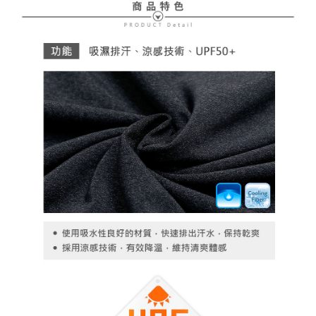
AFTEEの初回ご利用の際に、審査を通過すれば、最高額がNT$10,000にな
ります。支払い期限を過ぎた場合、その金額に基づいて年利20%の遅延滞
納金が加算されます。未成年の利用者は、事前に法定代理人または後見人
の同意を得ればAFTEEをご利用いただけます。
個人情報の処理、利用について疑問がある、または関連する法律の権利を
行使したい場合は、ネットプロテクションズ
cs_tw@netprotections.co.jp
にご連絡ください。上記に示した個人情報を、必要な購入注文書とあわせ
てAFTEEにご提供いただく、またはAFTEEにあなたの個人情報の収集、処
理、利用を許可することににご同意いただけない場合は、当サービスを選
択しないでください。