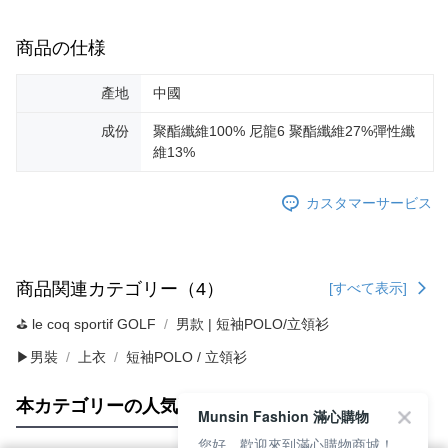
商品の仕様
產地
中國
成份
聚酯纖維100% 尼龍6 聚酯纖維27%彈性纖
維13%
カスタマーサービス
商品関連カテゴリー（4）
[すべて表示]
⛳️ le coq sportif GOLF
男款 | 短袖POLO/立領衫
▶男裝
上衣
短袖POLO / 立領衫
本カテゴリーの人気商品
サイト全体のランキング
Munsin Fashion 滿心購物
您好，歡迎來到滿心購物商城！