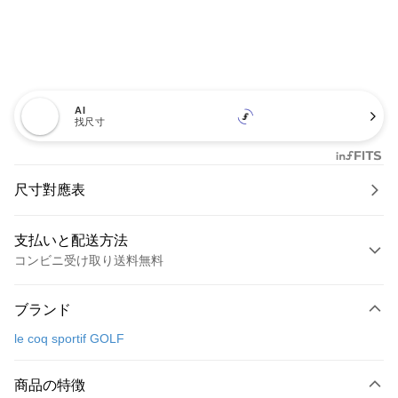
AI
找尺寸
尺寸對應表
支払いと配送方法
コンビニ受け取り送料無料
お支払い方法
ブランド
クレジットカード1回払い
le coq sportif GOLF
コンビニ店頭代金引換
LINE Pay
商品の特徴