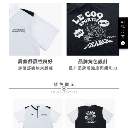
AI
找
尺
寸