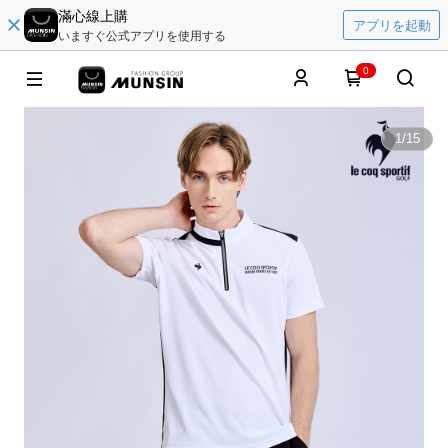
滿心線上購
アプリを起動
いますぐ公式アプリを使用する
0
1
/
15