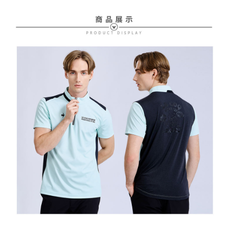
1. 分割払いの金額は電信請求書に統合されず、「OP Pay Later」は毎月の
代金納付期限は最短で 14 日以内ですので、ご注意ください。AFTEE アプ
萊爾富取貨付款
締め日後に支払いリマインダーのSMSを送信します。
リをダウンロードして AFTEE 会員になるとお支払い期限を最長 45 日以内
2. SMSのリンクを通じて請求書を開いた後、「コンビニバーコード／台湾
送料無料
まで延長できます。
大直営店舗／銀行振込／街口支払い／iPASS MONEY」などのチャネルで
支払いを選択できます。
付款後萊爾富取貨
お支払期限は、ショップが請求した期日と、AFTEEで延長できる日数をも
とに計算されます。AFTEEで注文すると、商品を受け取るまで支払い期限
送料無料
【注意事項】
を延長できますが、商品を期限内に受け取れない場合があります（例：予
1. 本サービスは「台湾大哥大株式会社」（以下「当社」といいます）によ
約商品や商品到着日が比較的遅い商品）。そのため、商品到着の有無に関
7-11取貨付款
って提供され、ユーザーが取引時に本サービスを通じて商品やサービスを
わらず、AFTEEで指定された期限内にお支払いください。
購入できるようにし、店舗が売買／分割払い売買の債権を当社に譲渡した
送料無料
後、契約に基づいて当社の請求書で帳款を支払うことになります。
二、支払い限度額
2. 「OP Pay Later」を利用する契約関係の目的から、店舗はあなたの個人
付款後7-11取貨
1.初回 AFTEEを ご利用の際に、認証結果及び当社の審査の結果に基づ
情報（名前、電話または住所を含む）を台湾大哥大に提供し、収集、処理
き、限度額が設定されます。
送料無料
および利用するために、当社があなた本人と分割請求書に必要な情報の確
2.決済金額は最低NT$20です。
認、照合および修正を行います。
3.現在、台湾の会員のみご利用いただけます。
宅配
3. 完全なユーザーサービス規約については、以下のリンクを参照してくだ
さい：
https://oppay.tw/userRule
三、利用規約「AFTEE代金後払い」（以下当サービスという）はネットプ
送料無料
ロテクションズ（以下 AFTEE という）が提供し、AFTEEが代金を徴収し
ます。当サービスご利用の際に提供しなければならない個人情報（注文者
離島宅配
の氏名、電話番号、受取人の氏名、電話番号、受取人住所を含むがこれに
送料無料
限らない）は、AFTEEに渡され当サービスで必要な範囲内で利用されま
す。AFTEEの個人情報の収集、処理、利用について、詳細はAFTEE公式ホ
ームページの『個人情報の収集、処理及び利用に関する声明』をご参照く
ださい（
https://aftee.tw/privacypolicy/
）。