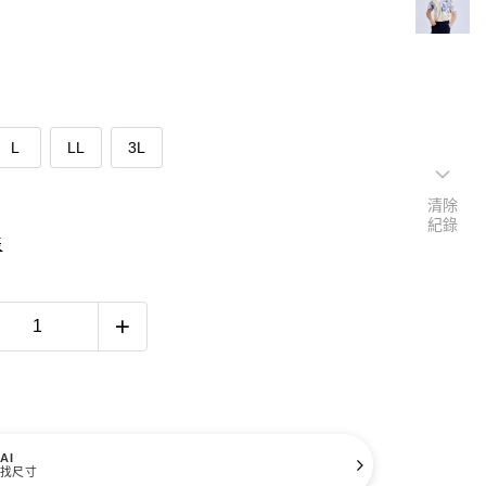
L
LL
3L
清除
紀錄
表
AI
找尺寸