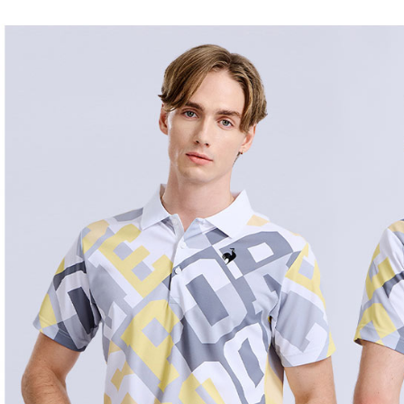
交易，需
免運費
求債權轉
２．關於
付款後7-1
https://aft
免運費
３．未成
「AFTE
宅配
任。
４．使用「
免運費
即時審查
結果請求
離島宅配
５．嚴禁
免運費
形，恩沛
動。