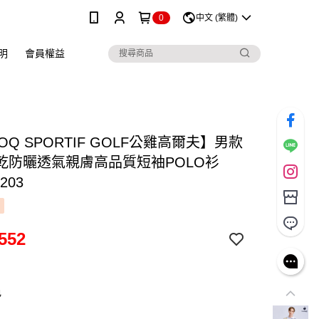
0
中文 (繁體)
明
會員權益
COQ SPORTIF GOLF公雞高爾夫】男款
乾防曬透氣親膚高品質短袖POLO衫
203
552
色