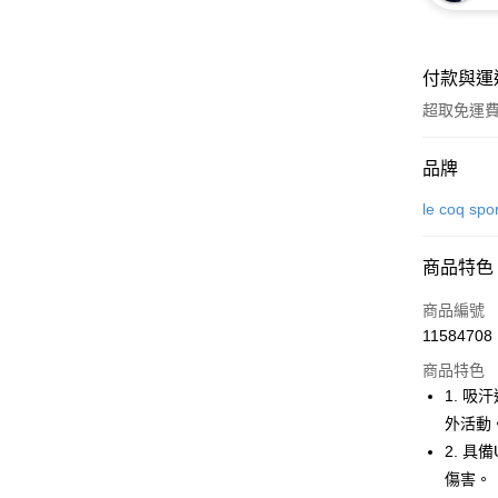
付款與運
超取免運
付款方式
品牌
信用卡一
le coq spo
超商取貨
商品特色
LINE Pay
商品編號
Apple Pay
11584708
商品特色
街口支付
1. 
悠遊付
外活動
2. 
大哥付你
傷害。
相關說明