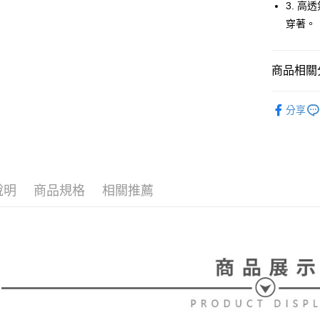
【大哥付
3. 
AFTEE先
1.本服務
穿著。
2.付款方
相關說明
流程，驗
【關於「A
ATM付款
完成交易
AFTEE
3.實際核
商品相關分
便利好安
4.訂單成
１．簡單
消。如遇
２．便利
⛳️ le coq 
運送方式
無法說明
３．安心
分享
【繳款方
▶男裝
全家取貨
1.分期款
【「AFT
📍本月精
醒簡訊。
免運費
１．於結帳
2.透過簡
付」結帳
🌸2026 
帳／街口支
付款後全
２．訂單
３．收到繳
說明
商品規格
相關推薦
⛳️ le coq 
免運費
【注意事
／ATM／
1.本服務
※ 請注意
萊爾富取
用戶於交
絡購買商品
款買賣價
先享後付
免運費
2.基於同
※ 交易是
資料（包
是否繳費成
付款後萊
用，由本
付客戶支
免運費
3.完整用
【注意事
7-11取貨
１．透過由