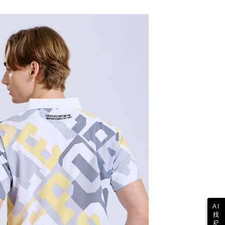
依本服務之必要範圍內提供個人資料，並將交易相關給付款項請
讓予恩沛科技股份有限公司。
個人資料處理事宜，請瀏覽以下網址：
1取貨
ee.tw/terms/#terms3
年的使用者請事先徵得法定代理人或監護人之同意方可使用
E先享後付」，若未經同意申辦者引起之損失，本公司不負相關責
AFTEE先享後付」時，將依據個別帳號之用戶狀況，依本公司
核予不同之上限額度；若仍有額度不足之情形，本公司將視審查
用戶進行身份認證。
一人註冊多個帳號或使用他人資訊註冊。若發現惡意使用之情
科技股份有限公司將有權停止該用戶之使用額度並採取法律行
AI
找
尺