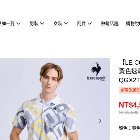
品牌一覽
男裝
女裝
配件
熱銷話題
購物說
【LE 
黃色速
QGX2T
超取免運費
NT$4,
NT$5,690
顏色：黃