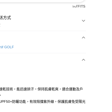
送方式
費
次付款
rtif GOLF
付款
吸汗速乾技術，能迅速排汗，保持肌膚乾爽，適合運動及戶
。
具備UPF50+防曬功能，有效阻擋紫外線，保護肌膚免受陽光
分期