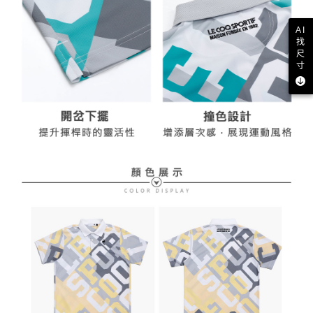
AI
找
尺
寸