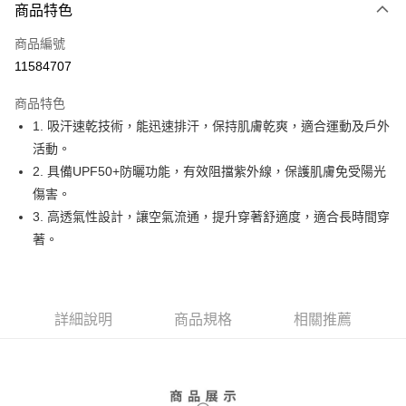
商品特色
LINE Pay
商品編號
Apple Pay
11584707
街口支付
商品特色
悠遊付
1. 吸汗速乾技術，能迅速排汗，保持肌膚乾爽，適合運動及戶外
大哥付你分期
活動。
相關說明
2. 具備UPF50+防曬功能，有效阻擋紫外線，保護肌膚免受陽光
【大哥付你分期使用說明】
傷害。
AFTEE先享後付
1.本服務由台灣大哥大提供，台灣大哥大用戶可立即使用無須另外申請。
3. 高透氣性設計，讓空氣流通，提升穿著舒適度，適合長時間穿
2.付款方式選擇「大哥付你分期」，訂單成立後會自動跳轉到大哥付的交易
相關說明
流程，驗證手機門號後，選擇欲分期的期數、繳款截止日，確認付款後即完
著。
【關於「AFTEE先享後付」】
成交易。
ATM付款
AFTEE先享後付是「在收到商品之後才付款」的支付方式。 讓您購物簡單
3.實際核准額度、可分期數及費用金額請依後續交易確認頁面所載為準。
便利好安心！
4.訂單成立30分鐘內，如未前往確認交易或遇審核未通過，訂單將自動取
１．簡單：不需註冊會員、不需綁卡、不需儲值。
運送方式
消。如遇「轉專審核」未通過狀況，表示未達大哥付你分期系統評分，恕無
２．便利：只要手機號碼，簡訊認證，即可結帳。
法說明評估內容。
詳細說明
商品規格
相關推薦
３．安心：先確認商品／服務後，再付款。
全家取貨付款
【繳款方式說明】
1.分期款項不併入電信帳單，「大哥付你分期」於每月結算日後寄送繳費提
免運費
【「AFTEE先享後付」結帳流程】
醒簡訊。
１．於結帳方式選擇「AFTEE先享後付」後，將跳轉至「AFTEE先享後付」
2.透過簡訊連結打開帳單後，可選擇「超商條碼／台灣大直營門市／銀行轉
付款後全家取貨
結帳頁面，進行簡訊認證並確認金額後，即可完成結帳。
帳／街口支付／iPASS MONEY」等通路繳費。