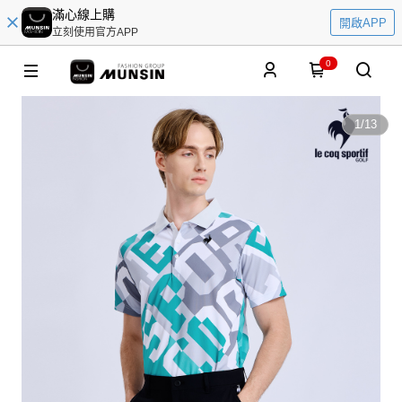
滿心線上購
開啟APP
立刻使用官方APP
0
1
/
13