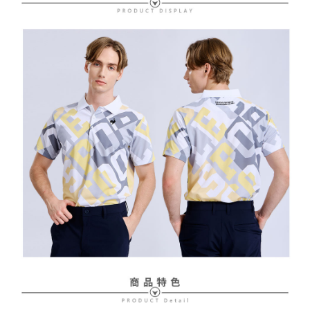
２．訂單成立數日內，您將收到繳費通知簡訊。
免運費
３．收到繳費通知簡訊後14天內，點擊此簡訊中的連結，可透過四大超商／
【注意事項】
ATM／網路銀行／等多元方式進行付款，方視為交易完成。
萊爾富取貨付款
1.本服務係由「台灣大哥大股份有限公司」（以下簡稱本公司）所提供，讓
※ 請注意：結帳手續完成當下不需立刻繳費，但若您需要取消訂單，請聯絡
用戶於交易時，得透過本服務購買商品或服務，並由商店將買賣／分期付款
免運費
購買商品的店家。未經商家同意取消之訂單仍視為有效，需透過AFTEE先享
買賣價金債權讓與本公司後，依約使用本公司帳單繳交帳款。
後付繳納相關費用。
2.基於同意付款使用「大哥付你分期」之契約關係目的，商店將以您的個人
付款後萊爾富取貨
※ 交易是否成功請以「AFTEE先享後付 」之結帳頁面顯示為準，若有關於
資料（包含姓名、電話或地址）提供予台灣大哥大進項蒐集、處理及利用，
是否繳費成功／繳費後需取消欲退款等相關疑問，請聯繫「AFTEE先享後付
免運費
由本公司與您本人進行分期帳單所需資料之確認、核對及更正。
客戶支援中心」
https://netprotections.freshdesk.com/support/home
3.完整用戶服務條款，請詳閱以下連結：
https://oppay.tw/userRule
7-11取貨付款
【注意事項】
１．透過由恩沛科技股份有限公司提供之「AFTEE先享後付」服務完成之交
免運費
易，需依本服務之必要範圍內提供個人資料，並將交易相關給付款項請求債
權轉讓予恩沛科技股份有限公司。
付款後7-11取貨
２．關於個人資料處理事宜，請瀏覽以下網址：
免運費
https://aftee.tw/terms/#terms3
３．未成年的使用者請事先徵得法定代理人或監護人之同意方可使用
宅配
「AFTEE先享後付」，若未經同意申辦者引起之損失，本公司不負相關責
任。
免運費
４．使用「AFTEE先享後付」時，將依據個別帳號之用戶狀況，依本公司即
時審查核予不同之上限額度；若仍有額度不足之情形，本公司將視審查結果
離島宅配
請求用戶進行身份認證。
免運費
５．嚴禁一人註冊多個帳號或使用他人資訊註冊。若發現惡意使用之情形，
恩沛科技股份有限公司將有權停止該用戶之使用額度並採取法律行動。