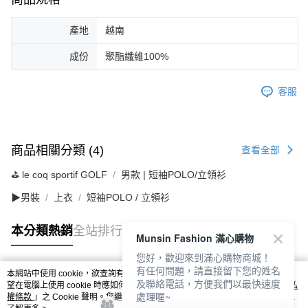
產地
越南
成份
聚酯纖維100%
客服
商品相關分類 (4)
查看全部
⛳️ le coq sportif GOLF
男款 | 短袖POLO/立領衫
▶男裝
上衣
短袖POLO / 立領衫
本分類熱銷
全站排行
Munsin Fashion 滿心購物
您好，歡迎來到滿心購物商城！
有任何問題，請直接留下您的姓名
本網站中使用 cookie，欲查詢有關本網站使用 cookie 方式之詳情，及若您不希
及聯絡電話，方便我們以最快速度
熱門標籤
望在電腦上使用 cookie 時應如何變更電腦的 cookie 設定，請參閱本網站「
隱私
處理喔~
權條款
」之 Cookie 聲明。您繼續使用本網站即表示您同意本公司得按本網站使