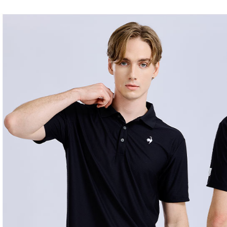
交易，需
免運費
求債權轉
２．關於
付款後7-1
https://aft
免運費
３．未成
「AFTE
宅配
任。
４．使用「
免運費
即時審查
結果請求
離島宅配
５．嚴禁
免運費
形，恩沛
動。