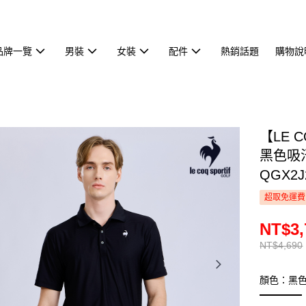
品牌一覽
男裝
女裝
配件
熱銷話題
購物說
【LE 
黑色吸
QGX2J
超取免運費
NT$3,
NT$4,690
顏色：黑