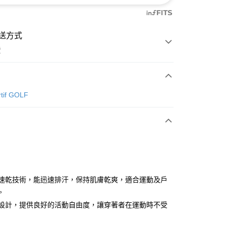
送方式
費
次付款
rtif GOLF
付款
吸汗速乾技術，能迅速排汗，保持肌膚乾爽，適合運動及戶
。
彈性設計，提供良好的活動自由度，讓穿著者在運動時不受
分期