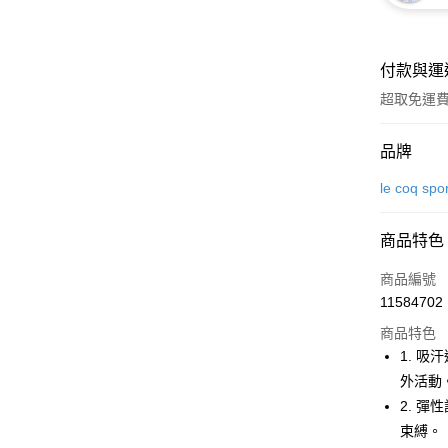
付款與運
超取免運
付款方式
品牌
信用卡一
le coq spo
超商取貨
商品特色
LINE Pay
商品編號
Apple Pay
11584702
商品特色
街口支付
1. 
悠遊付
外活動
2. 
大哥付你
束縛。
相關說明