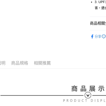
【大哥付
3. 
AFTEE先
1.本服務
害，適
2.付款方
相關說明
流程，驗
【關於「A
ATM付款
完成交易
AFTEE
3.實際核
商品相關分
便利好安
4.訂單成
１．簡單
消。如遇
２．便利
⛳️ le coq 
運送方式
無法說明
３．安心
分享
【繳款方
▶男裝
全家取貨
1.分期款
【「AFT
📍本月精
醒簡訊。
免運費
１．於結帳
2.透過簡
付」結帳
🌸2026 
帳／街口支
付款後全
２．訂單
３．收到繳
說明
商品規格
相關推薦
⛳️ le coq 
免運費
【注意事
／ATM／
1.本服務
※ 請注意
萊爾富取
用戶於交
絡購買商品
款買賣價
先享後付
免運費
2.基於同
※ 交易是
資料（包
是否繳費成
付款後萊
用，由本
付客戶支
免運費
3.完整用
【注意事
7-11取貨
１．透過由