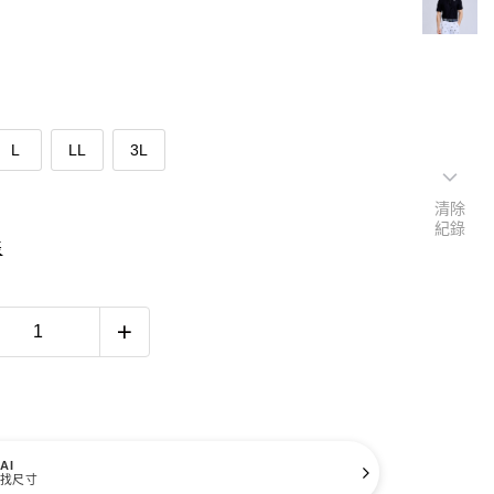
L
LL
3L
清除
紀錄
表
AI
找尺寸