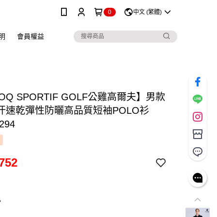
0
中文 (繁體)
明
會員權益
COQ SPORTIF GOLF公雞高爾夫】男款
汗速乾彈性防曬高品質短袖POLO衫
294
752
色