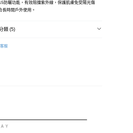
你分期使用說明】
UPF15防曬功能，有效阻擋紫外線，保護肌膚免受陽光傷
享後付
由台灣大哥大提供，台灣大哥大用戶可立即使用無須另外申請。
合長時間戶外使用。
式選擇「大哥付你分期」，訂單成立後會自動跳轉到大哥付的交易
證手機門號後，選擇欲分期的期數、繳款截止日，確認付款後即
FTEE先享後付」】
。
先享後付是「在收到商品之後才付款」的支付方式。 讓您購物簡單
准額度、可分期數及費用金額請依後續交易確認頁面所載為準。
類 (5)
心！
立30分鐘內，如未前往確認交易或遇審核未通過，訂單將自動取
：不需註冊會員、不需綁卡、不需儲值。
「轉專審核」未通過狀況，表示未達大哥付你分期系統評分，恕
：只要手機號碼，簡訊認證，即可結帳。
sportif GOLF
男款 | 短袖POLO/立領衫
評估內容。
：先確認商品／服務後，再付款。
客服
式說明】
上衣
短袖POLO / 立領衫
付款
項不併入電信帳單，「大哥付你分期」於每月結算日後寄送繳費提
EE先享後付」結帳流程】
選｜精選3折起
🌡️熱浪來襲：涼感❎機能❎專區
上衣
方式選擇「AFTEE先享後付」後，將跳轉至「AFTEE先享後
訊連結打開帳單後，可選擇「超商條碼／台灣大直營門市／銀行轉
頁面，進行簡訊認證並確認金額後，即可完成結帳。
春夏新品
⛳ le coq sportif Golf公雞高爾夫
付／iPASS MONEY」等通路繳費。
家取貨
成立數日內，您將收到繳費通知簡訊。
費通知簡訊後14天內，點擊此簡訊中的連結，可透過四大超商
sportif GOLF
🏌️‍♂️ 2026春夏商品
項】
網路銀行／等多元方式進行付款，方視為交易完成。
係由「台灣大哥大股份有限公司」（以下簡稱本公司）所提供，讓
：結帳手續完成當下不需立刻繳費，但若您需要取消訂單，請聯
貨付款
易時，得透過本服務購買商品或服務，並由商店將買賣／分期付
的店家。未經商家同意取消之訂單仍視為有效，需透過AFTEE
金債權讓與本公司後，依約使用本公司帳單繳交帳款。
繳納相關費用。
意付款使用「大哥付你分期」之契約關係目的，商店將以您的個人
否成功請以「AFTEE先享後付 」之結帳頁面顯示為準，若有關於
含姓名、電話或地址）提供予台灣大哥大進項蒐集、處理及利
功／繳費後需取消欲退款等相關疑問，請聯繫「AFTEE先享後
爾富取貨
公司與您本人進行分期帳單所需資料之確認、核對及更正。
援中心」
https://netprotections.freshdesk.com/support/home
戶服務條款，請詳閱以下連結：
https://oppay.tw/userRule
項】
付款
恩沛科技股份有限公司提供之「AFTEE先享後付」服務完成之