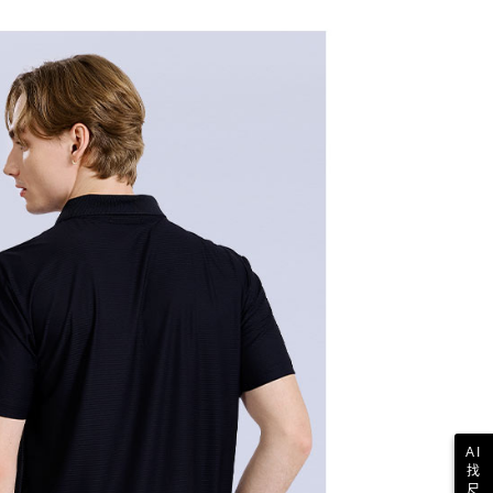
依本服務之必要範圍內提供個人資料，並將交易相關給付款項請
讓予恩沛科技股份有限公司。
個人資料處理事宜，請瀏覽以下網址：
1取貨
ee.tw/terms/#terms3
年的使用者請事先徵得法定代理人或監護人之同意方可使用
E先享後付」，若未經同意申辦者引起之損失，本公司不負相關責
AFTEE先享後付」時，將依據個別帳號之用戶狀況，依本公司
核予不同之上限額度；若仍有額度不足之情形，本公司將視審查
用戶進行身份認證。
一人註冊多個帳號或使用他人資訊註冊。若發現惡意使用之情
科技股份有限公司將有權停止該用戶之使用額度並採取法律行
AI
找
尺