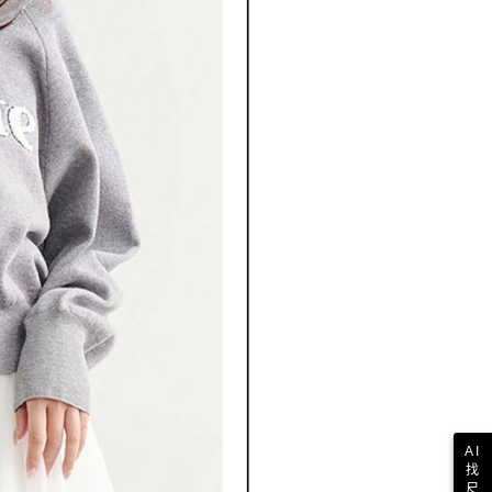
AI
找
尺