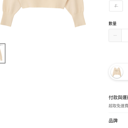
Ｆ
數量
付款與運
超取免運
付款方式
品牌