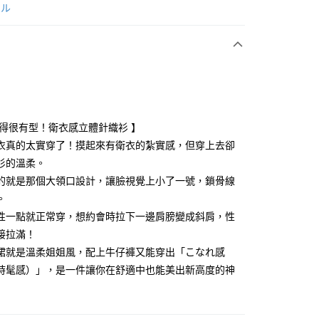
次付款
ール
付款
懶得很有型！衛衣感立體針織衫 】
衣真的太實穿了！摸起來有衛衣的紮實感，但穿上去卻
衫的溫柔。
享後付
的就是那個大領口設計，讓臉視覺上小了一號，鎖骨線
FTEE先享後付」】
。
先享後付是「在收到商品之後才付款」的支付方式。 讓您購物簡單
性一點就正常穿，想約會時拉下一邊肩膀變成斜肩，性
心！
接拉滿！
：不需註冊會員、不需綁卡、不需儲值。
：只要手機號碼，簡訊認證，即可結帳。
裙就是溫柔姐姐風，配上牛仔褲又能穿出「こなれ感
：先確認商品／服務後，再付款。
時髦感）」，是一件讓你在舒適中也能美出新高度的神
付款
EE先享後付」結帳流程】
方式選擇「AFTEE先享後付」後，將跳轉至「AFTEE先享後
頁面，進行簡訊認證並確認金額後，即可完成結帳。