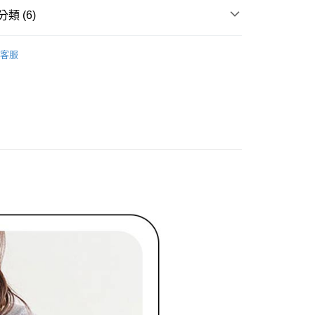
家取貨
成立數日內，您將收到繳費通知簡訊。
類 (6)
費通知簡訊後14天內，點擊此簡訊中的連結，可透過四大超商
網路銀行／等多元方式進行付款，方視為交易完成。
ィール
上衣 トップス
：結帳手續完成當下不需立刻繳費，但若您需要取消訂單，請聯
貨付款
客服
的店家。未經商家同意取消之訂單仍視為有效，需透過AFTEE
ィール
✨2026 春夏商品5折起
繳納相關費用。
否成功請以「AFTEE先享後付 」之結帳頁面顯示為準，若有關於
上衣
針織衫/毛衣
功／繳費後需取消欲退款等相關疑問，請聯繫「AFTEE先享後
爾富取貨
援中心」
https://netprotections.freshdesk.com/support/home
上衣
長袖T恤
項】
春夏新品
🖤ココディール
付款
恩沛科技股份有限公司提供之「AFTEE先享後付」服務完成之
依本服務之必要範圍內提供個人資料，並將交易相關給付款項請
ィール
🏷️ OUTLET SALE ｜特價
春Spring
讓予恩沛科技股份有限公司。
個人資料處理事宜，請瀏覽以下網址：
1取貨
ee.tw/terms/#terms3
年的使用者請事先徵得法定代理人或監護人之同意方可使用
E先享後付」，若未經同意申辦者引起之損失，本公司不負相關責
AFTEE先享後付」時，將依據個別帳號之用戶狀況，依本公司
核予不同之上限額度；若仍有額度不足之情形，本公司將視審查
用戶進行身份認證。
一人註冊多個帳號或使用他人資訊註冊。若發現惡意使用之情
科技股份有限公司將有權停止該用戶之使用額度並採取法律行