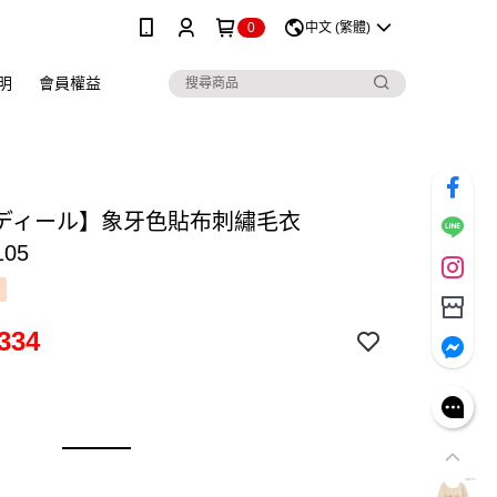
0
中文 (繁體)
明
會員權益
ディール】象牙色貼布刺繡毛衣
105
334