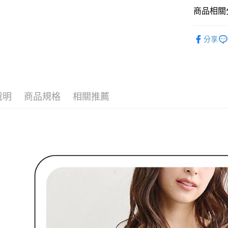
付款後全
２．訂單
商品相關分
３．收到繳
免運費
／ATM／
🌹 ココデ
※ 請注意
萊爾富取
分享
絡購買商品
🌹 ココデ
先享後付
免運費
※ 交易是
▶女裝
是否繳費成
付款後萊
付客戶支
▶女裝
免運費
說明
商品規格
相關推薦
【注意事
🌸2026 
7-11取貨
１．透過由
交易，需
🌹 ココデ
免運費
求債權轉
２．關於
付款後7-1
https://aft
免運費
３．未成
「AFTE
宅配
任。
４．使用「
免運費
即時審查
結果請求
離島宅配
５．嚴禁
免運費
形，恩沛
動。