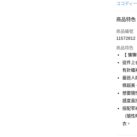
信用卡一
ココディ
超商取貨
商品特色
LINE Pay
商品編號
Apple Pay
11572812
商品特色
街口支付
【 慵
悠遊付
這件上
有針織
AFTEE先
最迷人
相關說明
【關於「A
條超美
ATM付款
AFTEE
想要隨
便利好安
感度直
１．簡單
２．便利
搭配窄
運送方式
３．安心
（隨性
全家取貨
【「AFT
衣。
免運費
１．於結帳
付」結帳