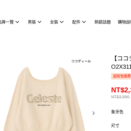
品牌一覽
男裝
女裝
配件
熱銷話題
購物說
【ココ
O2X31
超取免運費
NT$2,
NT$3,890
象牙色
尺寸