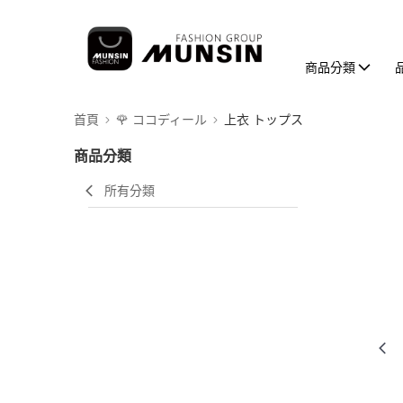
商品分類
首頁
🌹 ココディール
上衣 トップス
商品分類
所有分類