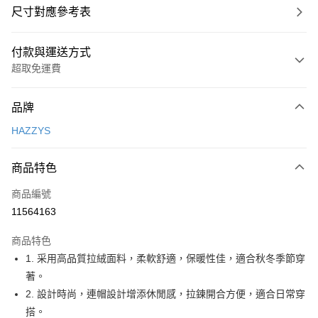
尺寸對應參考表
付款與運送方式
超取免運費
付款方式
品牌
信用卡一次付款
HAZZYS
超商取貨付款
商品特色
LINE Pay
商品編號
Apple Pay
11564163
街口支付
商品特色
悠遊付
1. 采用高品質拉絨面料，柔軟舒適，保暖性佳，適合秋冬季節穿
大哥付你分期
著。
相關說明
2. 設計時尚，連帽設計增添休閒感，拉鍊開合方便，適合日常穿
【大哥付你分期使用說明】
搭。
AFTEE先享後付