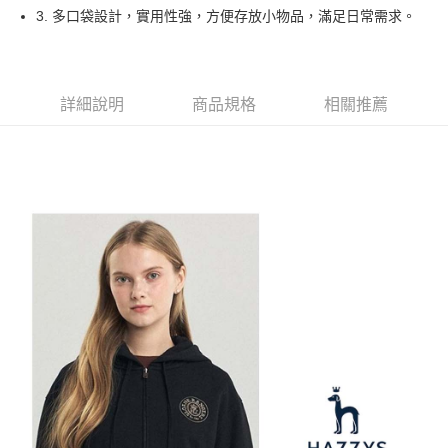
1.本服務由台灣大哥大提供，台灣大哥大用戶可立即使用無須另外申請。
3. 多口袋設計，實用性強，方便存放小物品，滿足日常需求。
2.付款方式選擇「大哥付你分期」，訂單成立後會自動跳轉到大哥付的交易
相關說明
流程，驗證手機門號後，選擇欲分期的期數、繳款截止日，確認付款後即完
【關於「AFTEE先享後付」】
成交易。
ATM付款
AFTEE先享後付是「在收到商品之後才付款」的支付方式。 讓您購物簡單
3.實際核准額度、可分期數及費用金額請依後續交易確認頁面所載為準。
便利好安心！
4.訂單成立30分鐘內，如未前往確認交易或遇審核未通過，訂單將自動取
１．簡單：不需註冊會員、不需綁卡、不需儲值。
詳細說明
商品規格
相關推薦
運送方式
消。如遇「轉專審核」未通過狀況，表示未達大哥付你分期系統評分，恕無
２．便利：只要手機號碼，簡訊認證，即可結帳。
法說明評估內容。
３．安心：先確認商品／服務後，再付款。
全家取貨付款
【繳款方式說明】
1.分期款項不併入電信帳單，「大哥付你分期」於每月結算日後寄送繳費提
免運費
【「AFTEE先享後付」結帳流程】
醒簡訊。
１．於結帳方式選擇「AFTEE先享後付」後，將跳轉至「AFTEE先享後付」
2.透過簡訊連結打開帳單後，可選擇「超商條碼／台灣大直營門市／銀行轉
付款後全家取貨
結帳頁面，進行簡訊認證並確認金額後，即可完成結帳。
帳／街口支付／iPASS MONEY」等通路繳費。
２．訂單成立數日內，您將收到繳費通知簡訊。
免運費
３．收到繳費通知簡訊後14天內，點擊此簡訊中的連結，可透過四大超商／
【注意事項】
ATM／網路銀行／等多元方式進行付款，方視為交易完成。
萊爾富取貨付款
1.本服務係由「台灣大哥大股份有限公司」（以下簡稱本公司）所提供，讓
※ 請注意：結帳手續完成當下不需立刻繳費，但若您需要取消訂單，請聯絡
用戶於交易時，得透過本服務購買商品或服務，並由商店將買賣／分期付款
免運費
購買商品的店家。未經商家同意取消之訂單仍視為有效，需透過AFTEE先享
買賣價金債權讓與本公司後，依約使用本公司帳單繳交帳款。
後付繳納相關費用。
2.基於同意付款使用「大哥付你分期」之契約關係目的，商店將以您的個人
付款後萊爾富取貨
※ 交易是否成功請以「AFTEE先享後付 」之結帳頁面顯示為準，若有關於
資料（包含姓名、電話或地址）提供予台灣大哥大進項蒐集、處理及利用，
是否繳費成功／繳費後需取消欲退款等相關疑問，請聯繫「AFTEE先享後付
免運費
由本公司與您本人進行分期帳單所需資料之確認、核對及更正。
客戶支援中心」
https://netprotections.freshdesk.com/support/home
3.完整用戶服務條款，請詳閱以下連結：
https://oppay.tw/userRule
7-11取貨付款
【注意事項】
１．透過由恩沛科技股份有限公司提供之「AFTEE先享後付」服務完成之交
免運費
易，需依本服務之必要範圍內提供個人資料，並將交易相關給付款項請求債