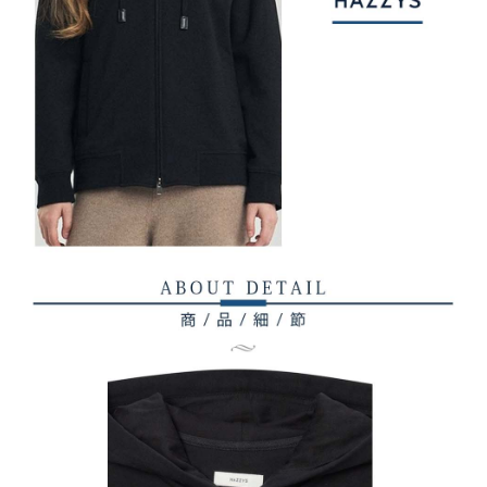
權轉讓予恩沛科技股份有限公司。
付款後7-11取貨
２．關於個人資料處理事宜，請瀏覽以下網址：
免運費
https://aftee.tw/terms/#terms3
３．未成年的使用者請事先徵得法定代理人或監護人之同意方可使用
宅配
「AFTEE先享後付」，若未經同意申辦者引起之損失，本公司不負相關責
任。
免運費
４．使用「AFTEE先享後付」時，將依據個別帳號之用戶狀況，依本公司即
時審查核予不同之上限額度；若仍有額度不足之情形，本公司將視審查結果
離島宅配
請求用戶進行身份認證。
免運費
５．嚴禁一人註冊多個帳號或使用他人資訊註冊。若發現惡意使用之情形，
恩沛科技股份有限公司將有權停止該用戶之使用額度並採取法律行動。