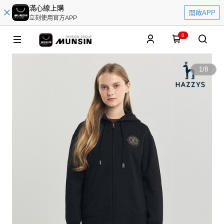
滿心線上購
開啟APP
立刻使用官方APP
0
1
/
8