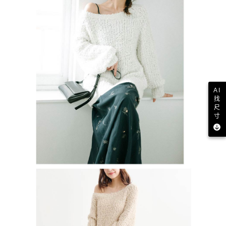
AI
找
尺
寸