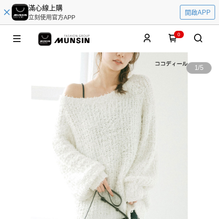
滿心線上購
開啟APP
立刻使用官方APP
0
1
/
5