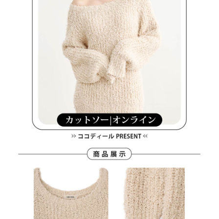
客戶支援中心」
https://netprotections.freshdesk.com/support/home
7-11取貨付款
【注意事項】
１．透過由恩沛科技股份有限公司提供之「AFTEE先享後付」服務完成之交
免運費
易，需依本服務之必要範圍內提供個人資料，並將交易相關給付款項請求債
權轉讓予恩沛科技股份有限公司。
付款後7-11取貨
２．關於個人資料處理事宜，請瀏覽以下網址：
免運費
https://aftee.tw/terms/#terms3
３．未成年的使用者請事先徵得法定代理人或監護人之同意方可使用
宅配
「AFTEE先享後付」，若未經同意申辦者引起之損失，本公司不負相關責
任。
免運費
４．使用「AFTEE先享後付」時，將依據個別帳號之用戶狀況，依本公司即
時審查核予不同之上限額度；若仍有額度不足之情形，本公司將視審查結果
離島宅配
請求用戶進行身份認證。
免運費
５．嚴禁一人註冊多個帳號或使用他人資訊註冊。若發現惡意使用之情形，
恩沛科技股份有限公司將有權停止該用戶之使用額度並採取法律行動。