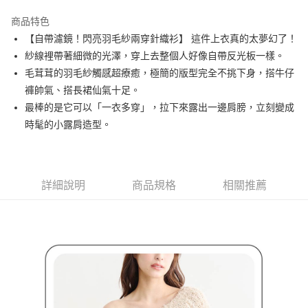
街口支付
商品特色
悠遊付
【自帶濾鏡！閃亮羽毛紗兩穿針織衫】 這件上衣真的太夢幻了！
AFTEE先享後付
紗線裡帶著細微的光澤，穿上去整個人好像自帶反光板一樣。
相關說明
毛茸茸的羽毛紗觸感超療癒，極簡的版型完全不挑下身，搭牛仔
【關於「AFTEE先享後付」】
褲帥氣、搭長裙仙氣十足。
ATM付款
AFTEE先享後付是「在收到商品之後才付款」的支付方式。 讓您購物簡單
最棒的是它可以「一衣多穿」，拉下來露出一邊肩膀，立刻變成
便利好安心！
１．簡單：不需註冊會員、不需綁卡、不需儲值。
時髦的小露肩造型。
運送方式
２．便利：只要手機號碼，簡訊認證，即可結帳。
３．安心：先確認商品／服務後，再付款。
全家取貨付款
免運費
【「AFTEE先享後付」結帳流程】
１．於結帳方式選擇「AFTEE先享後付」後，將跳轉至「AFTEE先享後付」
詳細說明
商品規格
相關推薦
付款後全家取貨
結帳頁面，進行簡訊認證並確認金額後，即可完成結帳。
２．訂單成立數日內，您將收到繳費通知簡訊。
免運費
３．收到繳費通知簡訊後14天內，點擊此簡訊中的連結，可透過四大超商／
ATM／網路銀行／等多元方式進行付款，方視為交易完成。
萊爾富取貨付款
※ 請注意：結帳手續完成當下不需立刻繳費，但若您需要取消訂單，請聯絡
免運費
購買商品的店家。未經商家同意取消之訂單仍視為有效，需透過AFTEE先享
後付繳納相關費用。
付款後萊爾富取貨
※ 交易是否成功請以「AFTEE先享後付 」之結帳頁面顯示為準，若有關於
是否繳費成功／繳費後需取消欲退款等相關疑問，請聯繫「AFTEE先享後付
免運費