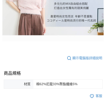
顯示電腦版詳細說明
商品規格
材質
棉62%尼龍33%聚酯纖維5%
客服