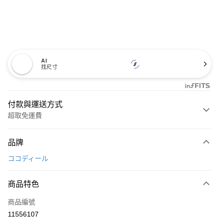
AI
找尺寸
付款與運送方式
超取免運費
付款方式
品牌
信用卡一次付款
ココディール
超商取貨付款
商品特色
LINE Pay
商品編號
Apple Pay
11556107