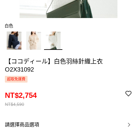
白色
【ココディール】白色羽絲針織上衣
O2X31092
超取免運費
NT$2,754
NT$4,590
請選擇商品選項