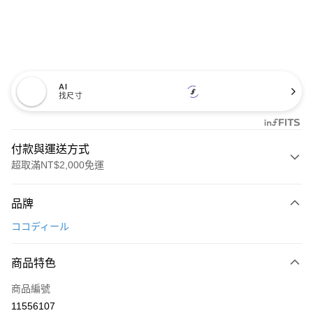
AI
找尺寸
付款與運送方式
超取滿NT$2,000免運
付款方式
品牌
信用卡一次付款
ココディール
超商取貨付款
商品特色
LINE Pay
商品編號
Apple Pay
11556107