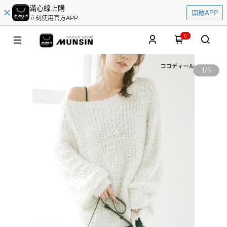
滿心線上購
開啟APP
立刻使用官方APP
0
1
/
5