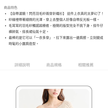
街口支付
商品特色
悠遊付
【自帶濾鏡！閃亮羽毛紗兩穿針織衫】 這件上衣真的太夢幻了！
AFTEE先享後付
紗線裡帶著細微的光澤，穿上去整個人好像自帶反光板一樣。
相關說明
毛茸茸的羽毛紗觸感超療癒，極簡的版型完全不挑下身，搭牛仔
【關於「AFTEE先享後付」】
褲帥氣、搭長裙仙氣十足。
ATM付款
AFTEE先享後付是「在收到商品之後才付款」的支付方式。 讓您購物簡單
最棒的是它可以「一衣多穿」，拉下來露出一邊肩膀，立刻變成
便利好安心！
１．簡單：不需註冊會員、不需綁卡、不需儲值。
時髦的小露肩造型。
運送方式
２．便利：只要手機號碼，簡訊認證，即可結帳。
３．安心：先確認商品／服務後，再付款。
全家取貨付款
每筆NT$80，滿NT$2,000(含以上)免運費
【「AFTEE先享後付」結帳流程】
１．於結帳方式選擇「AFTEE先享後付」後，將跳轉至「AFTEE先享後付」
詳細說明
商品規格
相關推薦
付款後全家取貨
結帳頁面，進行簡訊認證並確認金額後，即可完成結帳。
２．訂單成立數日內，您將收到繳費通知簡訊。
每筆NT$80，滿NT$2,000(含以上)免運費
３．收到繳費通知簡訊後14天內，點擊此簡訊中的連結，可透過四大超商／
ATM／網路銀行／等多元方式進行付款，方視為交易完成。
萊爾富取貨付款
※ 請注意：結帳手續完成當下不需立刻繳費，但若您需要取消訂單，請聯絡
每筆NT$80，滿NT$2,000(含以上)免運費
購買商品的店家。未經商家同意取消之訂單仍視為有效，需透過AFTEE先享
後付繳納相關費用。
付款後萊爾富取貨
※ 交易是否成功請以「AFTEE先享後付 」之結帳頁面顯示為準，若有關於
是否繳費成功／繳費後需取消欲退款等相關疑問，請聯繫「AFTEE先享後付
每筆NT$80，滿NT$2,000(含以上)免運費