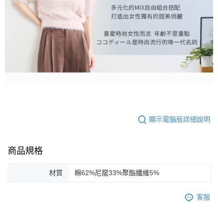
顯示電腦版詳細說明
商品規格
材質
棉62%尼龍33%聚酯纖維5%
客服