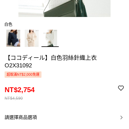
白色
【ココディール】白色羽絲針織上衣
O2X31092
超取滿NT$2,000免運
NT$2,754
NT$4,590
請選擇商品選項