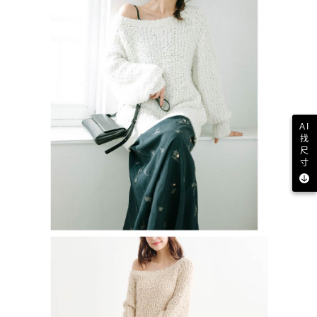
AI
找
尺
寸