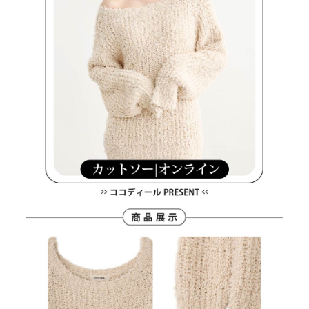
客戶支援中心」
https://netprotections.freshdesk.com/support/home
7-11取貨付款
【注意事項】
１．透過由恩沛科技股份有限公司提供之「AFTEE先享後付」服務完成之交
每筆NT$80，滿NT$2,000(含以上)免運費
易，需依本服務之必要範圍內提供個人資料，並將交易相關給付款項請求債
權轉讓予恩沛科技股份有限公司。
付款後7-11取貨
２．關於個人資料處理事宜，請瀏覽以下網址：
每筆NT$80，滿NT$2,000(含以上)免運費
https://aftee.tw/terms/#terms3
３．未成年的使用者請事先徵得法定代理人或監護人之同意方可使用
宅配
「AFTEE先享後付」，若未經同意申辦者引起之損失，本公司不負相關責
任。
每筆NT$80，滿NT$2,000(含以上)免運費
４．使用「AFTEE先享後付」時，將依據個別帳號之用戶狀況，依本公司即
時審查核予不同之上限額度；若仍有額度不足之情形，本公司將視審查結果
離島宅配
請求用戶進行身份認證。
每筆NT$280，滿NT$2,000(含以上)免運費
５．嚴禁一人註冊多個帳號或使用他人資訊註冊。若發現惡意使用之情形，
恩沛科技股份有限公司將有權停止該用戶之使用額度並採取法律行動。