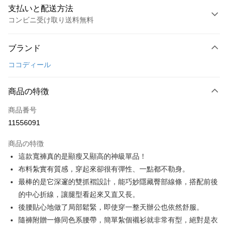
支払いと配送方法
コンビニ受け取り送料無料
お支払い方法
ブランド
クレジットカード1回払い
ココディール
コンビニ店頭代金引換
LINE Pay
商品の特徴
Apple Pay
商品番号
11556091
JKOPAY
商品の特徴
Easy Wallet
這款寬褲真的是顯瘦又顯高的神級單品！
AFTEE代金後払い
布料紮實有質感，穿起來卻很有彈性、一點都不勒身。
説明
最棒的是它深邃的雙抓褶設計，能巧妙隱藏臀部線條，搭配前後
一、 AFTEE代金後払いについて
的中心折線，讓腿型看起來又直又長。
ATM払い
1.お支払い方法でAFTEE代金後払いを選択すると、携帯電話認証ウィンド
後腰貼心地做了局部鬆緊，即使穿一整天辦公也依然舒服。
ウが表示されます。
2.SMSで認証してお支払い手続を進めてください。
隨褲附贈一條同色系腰帶，簡單紮個襯衫就非常有型，絕對是衣
配送方法
3.注文するときのお支払いは不要です。商品はご指定の住所に配送されま