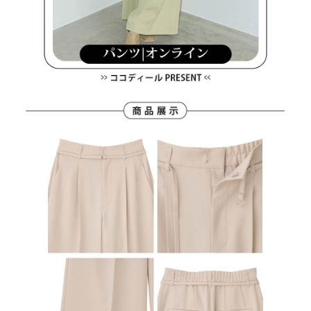
ます。当サービスご利用の際に提供しなければならない個人情報（注文者
離島宅配
の氏名、電話番号、受取人の氏名、電話番号、受取人住所を含むがこれに
送料無料
限らない）は、AFTEEに渡され当サービスで必要な範囲内で利用されま
す。AFTEEの個人情報の収集、処理、利用について、詳細はAFTEE公式ホ
ームページの『個人情報の収集、処理及び利用に関する声明』をご参照く
ださい（
https://aftee.tw/privacypolicy/
）。
AFTEEの初回ご利用の際に、審査を通過すれば、最高額がNT$10,000にな
ります。支払い期限を過ぎた場合、その金額に基づいて年利20%の遅延滞
納金が加算されます。未成年の利用者は、事前に法定代理人または後見人
の同意を得ればAFTEEをご利用いただけます。
個人情報の処理、利用について疑問がある、または関連する法律の権利を
行使したい場合は、ネットプロテクションズ
cs_tw@netprotections.co.jp
にご連絡ください。上記に示した個人情報を、必要な購入注文書とあわせ
てAFTEEにご提供いただく、またはAFTEEにあなたの個人情報の収集、処
理、利用を許可することににご同意いただけない場合は、当サービスを選
択しないでください。