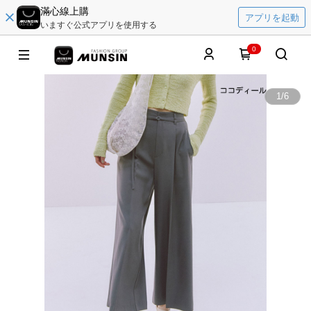
滿心線上購
アプリを起動
いますぐ公式アプリを使用する
0
1
/
6