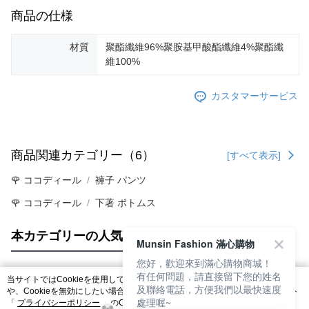
商品の仕様
材質
聚酯纖維96%聚胺基甲酸酯纖維4%聚酯纖
維100%
カスタマーサービス
商品関連カテゴリー（6）
[すべて表示]
🌹 ココディール
褲子 パンツ
🌹 ココディール
下著 ボトムス
本カテゴリーの人気商品
サイト全体のランキング
Munsin Fashion 滿心購物
您好，歡迎來到滿心購物商城！
有任何問題，請直接留下您的姓名
当サイトではCookieを使用しています。当サイトのCookie使用に関する詳細
及聯絡電話，方便我們以最快速度
人気タグ
や、Cookieを無効にしたい場合のブラウザでの設定方法については、当サイト
處理喔~
「
プライバシーポリシー
」のCookieポリシーをご参照ください。お客さま