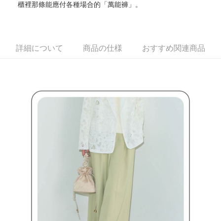
櫃裡那條能應付各種場合的「萬能褲」。
す。
全家取貨付款
4.ご注文が完了すると、携帯に支払い通知のSMSが届きます。アプリ会員
送料無料
の場合は、AFTEE アプリプッシュ通知が届きます。
5.商品受け取り時のお支払いは不要です。商品を確かめてから、SMSまた
付款後全家取貨
はアプリの通知に従って、4大コンビニ、またはATM/オンラインバンキン
詳細について
商品の仕様
おすすめ関連商品
グでお支払いください。
送料無料
代金納付期限は最短で 14 日以内ですので、ご注意ください。AFTEE アプ
萊爾富取貨付款
リをダウンロードして AFTEE 会員になるとお支払い期限を最長 45 日以内
送料無料
まで延長できます。
付款後萊爾富取貨
お支払期限は、ショップが請求した期日と、AFTEEで延長できる日数をも
とに計算されます。AFTEEで注文すると、商品を受け取るまで支払い期限
送料無料
を延長できますが、商品を期限内に受け取れない場合があります（例：予
約商品や商品到着日が比較的遅い商品）。そのため、商品到着の有無に関
7-11取貨付款
わらず、AFTEEで指定された期限内にお支払いください。
送料無料
二、支払い限度額
付款後7-11取貨
1.初回 AFTEEを ご利用の際に、認証結果及び当社の審査の結果に基づ
き、限度額が設定されます。
送料無料
2.決済金額は最低NT$20です。
3.現在、台湾の会員のみご利用いただけます。
宅配
三、利用規約「AFTEE代金後払い」（以下当サービスという）はネットプ
送料無料
ロテクションズ（以下 AFTEE という）が提供し、AFTEEが代金を徴収し