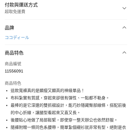
付款與運送方式
超取免運費
付款方式
品牌
信用卡一次付款
ココディール
超商取貨付款
商品特色
LINE Pay
商品編號
Apple Pay
11556091
街口支付
商品特色
悠遊付
這款寬褲真的是顯瘦又顯高的神級單品！
AFTEE先享後付
布料紮實有質感，穿起來卻很有彈性、一點都不勒身。
相關說明
最棒的是它深邃的雙抓褶設計，能巧妙隱藏臀部線條，搭配前後
【關於「AFTEE先享後付」】
的中心折線，讓腿型看起來又直又長。
ATM付款
AFTEE先享後付是「在收到商品之後才付款」的支付方式。 讓您購物簡單
後腰貼心地做了局部鬆緊，即使穿一整天辦公也依然舒服。
便利好安心！
１．簡單：不需註冊會員、不需綁卡、不需儲值。
隨褲附贈一條同色系腰帶，簡單紮個襯衫就非常有型，絕對是衣
運送方式
２．便利：只要手機號碼，簡訊認證，即可結帳。