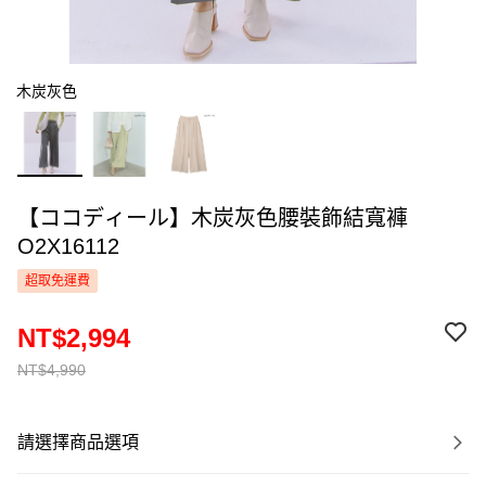
木炭灰色
【ココディール】木炭灰色腰裝飾結寬褲
O2X16112
超取免運費
NT$2,994
NT$4,990
請選擇商品選項