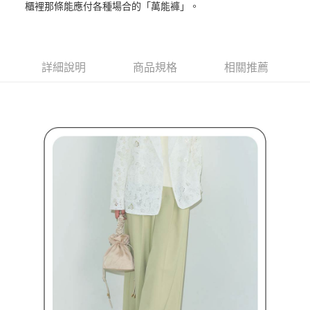
櫃裡那條能應付各種場合的「萬能褲」。
３．安心：先確認商品／服務後，再付款。
全家取貨付款
免運費
【「AFTEE先享後付」結帳流程】
１．於結帳方式選擇「AFTEE先享後付」後，將跳轉至「AFTEE先享後付」
付款後全家取貨
結帳頁面，進行簡訊認證並確認金額後，即可完成結帳。
詳細說明
商品規格
相關推薦
２．訂單成立數日內，您將收到繳費通知簡訊。
免運費
３．收到繳費通知簡訊後14天內，點擊此簡訊中的連結，可透過四大超商／
ATM／網路銀行／等多元方式進行付款，方視為交易完成。
萊爾富取貨付款
※ 請注意：結帳手續完成當下不需立刻繳費，但若您需要取消訂單，請聯絡
免運費
購買商品的店家。未經商家同意取消之訂單仍視為有效，需透過AFTEE先享
後付繳納相關費用。
付款後萊爾富取貨
※ 交易是否成功請以「AFTEE先享後付 」之結帳頁面顯示為準，若有關於
是否繳費成功／繳費後需取消欲退款等相關疑問，請聯繫「AFTEE先享後付
免運費
客戶支援中心」
https://netprotections.freshdesk.com/support/home
7-11取貨付款
【注意事項】
１．透過由恩沛科技股份有限公司提供之「AFTEE先享後付」服務完成之交
免運費
易，需依本服務之必要範圍內提供個人資料，並將交易相關給付款項請求債
權轉讓予恩沛科技股份有限公司。
付款後7-11取貨
２．關於個人資料處理事宜，請瀏覽以下網址：
免運費
https://aftee.tw/terms/#terms3
３．未成年的使用者請事先徵得法定代理人或監護人之同意方可使用
宅配
「AFTEE先享後付」，若未經同意申辦者引起之損失，本公司不負相關責
任。
免運費