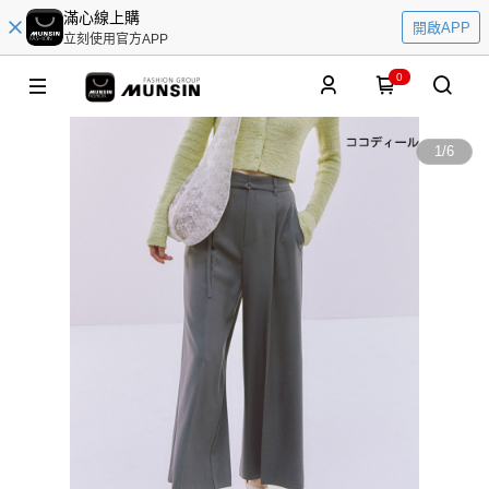
滿心線上購
開啟APP
立刻使用官方APP
0
1
/
6