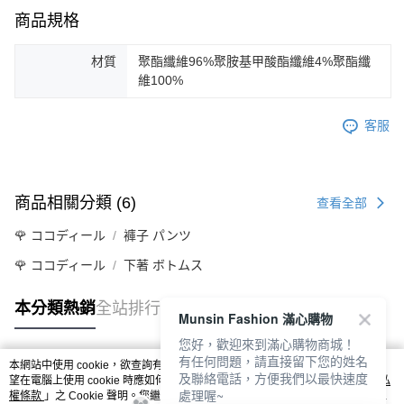
商品規格
材質
聚酯纖維96%聚胺基甲酸酯纖維4%聚酯纖
維100%
客服
商品相關分類 (6)
查看全部
🌹 ココディール
褲子 パンツ
🌹 ココディール
下著 ボトムス
本分類熱銷
全站排行
Munsin Fashion 滿心購物
您好，歡迎來到滿心購物商城！
有任何問題，請直接留下您的姓名
本網站中使用 cookie，欲查詢有關本網站使用 cookie 方式之詳情，及若您不希
及聯絡電話，方便我們以最快速度
熱門標籤
望在電腦上使用 cookie 時應如何變更電腦的 cookie 設定，請參閱本網站「
隱私
處理喔~
權條款
」之 Cookie 聲明。您繼續使用本網站即表示您同意本公司得按本網站使