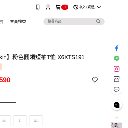
0
中文 (繁體)
明
會員權益
skin】粉色圓領短袖T恤 X6XTS191
590
M
L
XL