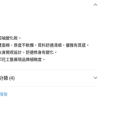
付款
典短袖變化款。
級雙面棉，厚度不軟爛，質料舒適滑順，優雅有質感。
片衣身開衩設計，舒適修身有變化。
享後付
穎印花工藝展現品牌細緻度。
FTEE先享後付」】
先享後付是「在收到商品之後才付款」的支付方式。 讓您購物簡單
心！
類 (4)
：不需註冊會員、不需綁卡、不需儲值。
：只要手機號碼，簡訊認證，即可結帳。
IN
上衣｜短袖
：先確認商品／服務後，再付款。
客服
IN
🔸上衣精選｜休閒百搭 隨穿有型
付款
EE先享後付」結帳流程】
方式選擇「AFTEE先享後付」後，將跳轉至「AFTEE先享後
春夏新品
🏃‍♀️ DANSKIN
頁面，進行簡訊認證並確認金額後，即可完成結帳。
家取貨
成立數日內，您將收到繳費通知簡訊。
IN
🌞26春夏單品
費通知簡訊後14天內，點擊此簡訊中的連結，可透過四大超商
網路銀行／等多元方式進行付款，方視為交易完成。