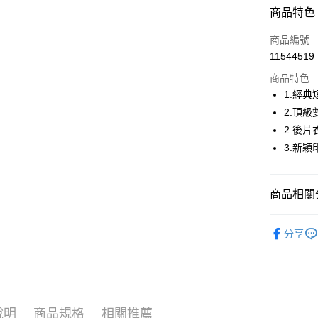
超商取貨
商品特色
LINE Pay
商品編號
Apple Pay
11544519
商品特色
街口支付
1.經
悠遊付
2.頂
2.後
AFTEE先
3.新
相關說明
【關於「A
ATM付款
AFTEE
便利好安
商品相關分
１．簡單
２．便利
運送方式
🤸 DANSK
３．安心
分享
🤸 DANSK
全家取貨
【「AFT
免運費
１．於結帳
🌸2026 
付」結帳
付款後全
２．訂單
🤸 DANSK
３．收到繳
免運費
說明
商品規格
相關推薦
／ATM／