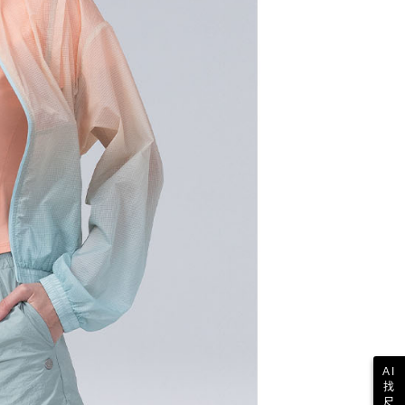
AI
找
尺