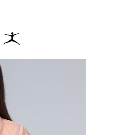
：結帳手續完成當下不需立刻繳費，但若您需要取消訂單，請聯
貨付款
的店家。未經商家同意取消之訂單仍視為有效，需透過AFTEE
繳納相關費用。
否成功請以「AFTEE先享後付 」之結帳頁面顯示為準，若有關於
功／繳費後需取消欲退款等相關疑問，請聯繫「AFTEE先享後
爾富取貨
援中心」
https://netprotections.freshdesk.com/support/home
項】
付款
恩沛科技股份有限公司提供之「AFTEE先享後付」服務完成之
依本服務之必要範圍內提供個人資料，並將交易相關給付款項請
讓予恩沛科技股份有限公司。
個人資料處理事宜，請瀏覽以下網址：
1取貨
ee.tw/terms/#terms3
年的使用者請事先徵得法定代理人或監護人之同意方可使用
E先享後付」，若未經同意申辦者引起之損失，本公司不負相關責
AFTEE先享後付」時，將依據個別帳號之用戶狀況，依本公司
核予不同之上限額度；若仍有額度不足之情形，本公司將視審查
用戶進行身份認證。
一人註冊多個帳號或使用他人資訊註冊。若發現惡意使用之情
科技股份有限公司將有權停止該用戶之使用額度並採取法律行