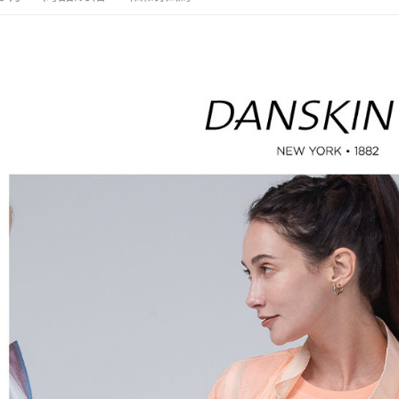
※ 請注意
萊爾富取
絡購買商品
先享後付
免運費
※ 交易是
是否繳費成
付款後萊
付客戶支
免運費
【注意事
7-11取貨
１．透過由
交易，需
免運費
求債權轉
２．關於
付款後7-1
https://aft
免運費
３．未成
「AFTE
宅配
任。
４．使用「
免運費
即時審查
結果請求
離島宅配
５．嚴禁
免運費
形，恩沛
動。