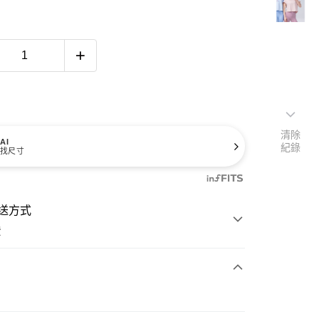
清除
AI
紀錄
找尺寸
送方式
費
次付款