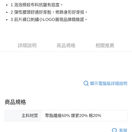
悠遊付
1.泡泡條紋布料抗皺有挺度。
AFTEE先享後付
2.彈性腰頭舒適好穿脫，修飾身形好穿搭。
相關說明
3.前片褲口刺繡小LOGO展現品牌精緻感。
【關於「AFTEE先享後付」】
ATM付款
AFTEE先享後付是「在收到商品之後才付款」的支付方式。 讓您購物簡單
便利好安心！
１．簡單：不需註冊會員、不需綁卡、不需儲值。
運送方式
詳細說明
商品規格
相關推薦
２．便利：只要手機號碼，簡訊認證，即可結帳。
３．安心：先確認商品／服務後，再付款。
全家取貨付款
免運費
【「AFTEE先享後付」結帳流程】
１．於結帳方式選擇「AFTEE先享後付」後，將跳轉至「AFTEE先享後付」
付款後全家取貨
結帳頁面，進行簡訊認證並確認金額後，即可完成結帳。
２．訂單成立數日內，您將收到繳費通知簡訊。
免運費
顯示電腦版詳細說明
３．收到繳費通知簡訊後14天內，點擊此簡訊中的連結，可透過四大超商／
ATM／網路銀行／等多元方式進行付款，方視為交易完成。
萊爾富取貨付款
※ 請注意：結帳手續完成當下不需立刻繳費，但若您需要取消訂單，請聯絡
免運費
購買商品的店家。未經商家同意取消之訂單仍視為有效，需透過AFTEE先享
商品規格
後付繳納相關費用。
付款後萊爾富取貨
※ 交易是否成功請以「AFTEE先享後付 」之結帳頁面顯示為準，若有關於
是否繳費成功／繳費後需取消欲退款等相關疑問，請聯繫「AFTEE先享後付
主料材質
聚酯纖維60% 嫘縈20% 棉20%
免運費
客戶支援中心」
https://netprotections.freshdesk.com/support/home
7-11取貨付款
客服
【注意事項】