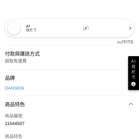
AI
找尺寸
付款與運送方式
超取免運費
AI
找
付款方式
尺
寸
品牌
信用卡一次付款
DANSKIN
超商取貨付款
商品特色
LINE Pay
商品編號
Apple Pay
11544507
街口支付
商品特色