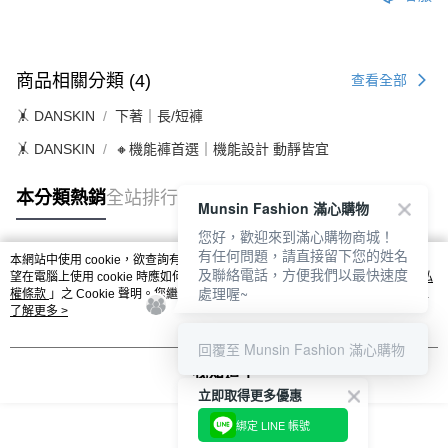
１．透過由恩沛科技股份有限公司提供之「AFTEE先享後付」服務完成之交
免運費
易，需依本服務之必要範圍內提供個人資料，並將交易相關給付款項請求債
權轉讓予恩沛科技股份有限公司。
付款後7-11取貨
２．關於個人資料處理事宜，請瀏覽以下網址：
商品相關分類 (4)
免運費
查看全部
https://aftee.tw/terms/#terms3
３．未成年的使用者請事先徵得法定代理人或監護人之同意方可使用
🤸 DANSKIN
下著｜長/短褲
宅配
「AFTEE先享後付」，若未經同意申辦者引起之損失，本公司不負相關責
任。
免運費
🤸 DANSKIN
🔸機能褲首選｜機能設計 動靜皆宜
４．使用「AFTEE先享後付」時，將依據個別帳號之用戶狀況，依本公司即
時審查核予不同之上限額度；若仍有額度不足之情形，本公司將視審查結果
離島宅配
請求用戶進行身份認證。
本分類熱銷
全站排行
Munsin Fashion 滿心購物
免運費
５．嚴禁一人註冊多個帳號或使用他人資訊註冊。若發現惡意使用之情形，
恩沛科技股份有限公司將有權停止該用戶之使用額度並採取法律行動。
您好，歡迎來到滿心購物商城！
有任何問題，請直接留下您的姓名
本網站中使用 cookie，欲查詢有關本網站使用 cookie 方式之詳情，及若您不希
及聯絡電話，方便我們以最快速度
熱門標籤
望在電腦上使用 cookie 時應如何變更電腦的 cookie 設定，請參閱本網站「
隱私
處理喔~
權條款
」之 Cookie 聲明。您繼續使用本網站即表示您同意本公司得按本網站使
用條款之 Cookie 聲明使用 cookie。
了解更多 >
回覆至 Munsin Fashion 滿心購物
我知道了
立即取得更多優惠
綁定 LINE 帳號