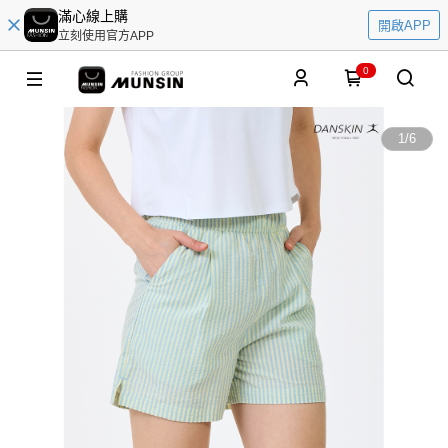
滿心線上購
開啟APP
立刻使用官方APP
0
1
/
6