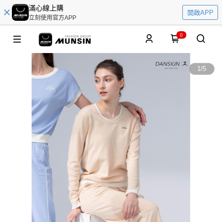
滿心線上購
開啟APP
立刻使用官方APP
0
1
/
5