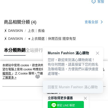
客服
１．透過由恩沛科技股份有限公司提供之「AFTEE先享後付」服務完成之交
免運費
易，需依本服務之必要範圍內提供個人資料，並將交易相關給付款項請求債
權轉讓予恩沛科技股份有限公司。
付款後7-11取貨
２．關於個人資料處理事宜，請瀏覽以下網址：
免運費
https://aftee.tw/terms/#terms3
商品相關分類 (4)
查看全部
３．未成年的使用者請事先徵得法定代理人或監護人之同意方可使用
宅配
「AFTEE先享後付」，若未經同意申辦者引起之損失，本公司不負相關責
🤸 DANSKIN
上衣｜長袖
任。
免運費
４．使用「AFTEE先享後付」時，將依據個別帳號之用戶狀況，依本公司即
🤸 DANSKIN
🔸上衣精選｜休閒百搭 隨穿有型
時審查核予不同之上限額度；若仍有額度不足之情形，本公司將視審查結果
離島宅配
請求用戶進行身份認證。
本分類熱銷
全站排行
免運費
５．嚴禁一人註冊多個帳號或使用他人資訊註冊。若發現惡意使用之情形，
Munsin Fashion 滿心購物
恩沛科技股份有限公司將有權停止該用戶之使用額度並採取法律行動。
您好，歡迎來到滿心購物商城！
有任何問題，請直接留下您的姓名
本網站中使用 cookie，欲查詢有關本網站使用 cookie 方式之詳情，及若您不希
及聯絡電話，方便我們以最快速度
熱門標籤
望在電腦上使用 cookie 時應如何變更電腦的 cookie 設定，請參閱本網站「
隱私
處理喔~
權條款
」之 Cookie 聲明。您繼續使用本網站即表示您同意本公司得按本網站使
用條款之 Cookie 聲明使用 cookie。
了解更多 >
回覆至 Munsin Fashion 滿心購物
我知道了
立即取得更多優惠
綁定 LINE 帳號