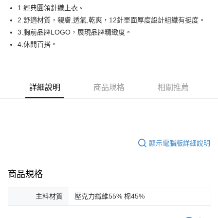
悠遊付
1.經典圓領針織上衣。
AFTEE先享後付
2.舒適材質，親膚,透氣,乾爽，12針單面厚度設計組織有挺度。
相關說明
3.胸前品牌LOGO，展現品牌精緻度。
【關於「AFTEE先享後付」】
4.休閒百搭。
ATM付款
AFTEE先享後付是「在收到商品之後才付款」的支付方式。 讓您購物簡單
便利好安心！
１．簡單：不需註冊會員、不需綁卡、不需儲值。
運送方式
２．便利：只要手機號碼，簡訊認證，即可結帳。
３．安心：先確認商品／服務後，再付款。
詳細說明
商品規格
相關推薦
全家取貨付款
免運費
【「AFTEE先享後付」結帳流程】
１．於結帳方式選擇「AFTEE先享後付」後，將跳轉至「AFTEE先享後付」
付款後全家取貨
結帳頁面，進行簡訊認證並確認金額後，即可完成結帳。
２．訂單成立數日內，您將收到繳費通知簡訊。
免運費
３．收到繳費通知簡訊後14天內，點擊此簡訊中的連結，可透過四大超商／
顯示電腦版詳細說明
ATM／網路銀行／等多元方式進行付款，方視為交易完成。
萊爾富取貨付款
※ 請注意：結帳手續完成當下不需立刻繳費，但若您需要取消訂單，請聯絡
免運費
購買商品的店家。未經商家同意取消之訂單仍視為有效，需透過AFTEE先享
後付繳納相關費用。
商品規格
付款後萊爾富取貨
※ 交易是否成功請以「AFTEE先享後付 」之結帳頁面顯示為準，若有關於
是否繳費成功／繳費後需取消欲退款等相關疑問，請聯繫「AFTEE先享後付
免運費
主料材質
壓克力纖維55% 棉45%
客戶支援中心」
https://netprotections.freshdesk.com/support/home
7-11取貨付款
【注意事項】