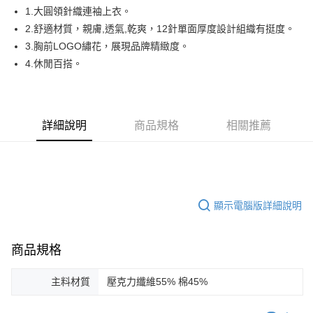
悠遊付
1.大圓領針織連袖上衣。
AFTEE先享後付
2.舒適材質，親膚,透氣,乾爽，12針單面厚度設計組織有挺度。
相關說明
3.胸前LOGO繡花，展現品牌精緻度。
【關於「AFTEE先享後付」】
4.休閒百搭。
ATM付款
AFTEE先享後付是「在收到商品之後才付款」的支付方式。 讓您購物簡單
便利好安心！
１．簡單：不需註冊會員、不需綁卡、不需儲值。
運送方式
２．便利：只要手機號碼，簡訊認證，即可結帳。
３．安心：先確認商品／服務後，再付款。
詳細說明
商品規格
相關推薦
全家取貨付款
免運費
【「AFTEE先享後付」結帳流程】
１．於結帳方式選擇「AFTEE先享後付」後，將跳轉至「AFTEE先享後付」
付款後全家取貨
結帳頁面，進行簡訊認證並確認金額後，即可完成結帳。
２．訂單成立數日內，您將收到繳費通知簡訊。
免運費
３．收到繳費通知簡訊後14天內，點擊此簡訊中的連結，可透過四大超商／
顯示電腦版詳細說明
ATM／網路銀行／等多元方式進行付款，方視為交易完成。
萊爾富取貨付款
※ 請注意：結帳手續完成當下不需立刻繳費，但若您需要取消訂單，請聯絡
免運費
購買商品的店家。未經商家同意取消之訂單仍視為有效，需透過AFTEE先享
後付繳納相關費用。
商品規格
付款後萊爾富取貨
※ 交易是否成功請以「AFTEE先享後付 」之結帳頁面顯示為準，若有關於
是否繳費成功／繳費後需取消欲退款等相關疑問，請聯繫「AFTEE先享後付
免運費
主料材質
壓克力纖維55% 棉45%
客戶支援中心」
https://netprotections.freshdesk.com/support/home
7-11取貨付款
【注意事項】