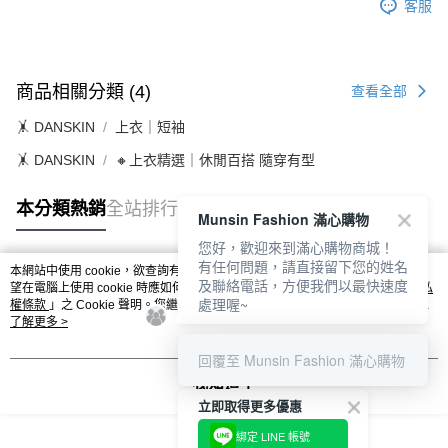
客服
１．透過由恩沛科技股份有限公司提供之「AFTEE先享後付」服務完成之交
免運費
易，需依本服務之必要範圍內提供個人資料，並將交易相關給付款項請求債
權轉讓予恩沛科技股份有限公司。
付款後7-11取貨
２．關於個人資料處理事宜，請瀏覽以下網址：
免運費
https://aftee.tw/terms/#terms3
商品相關分類 (4)
查看全部
３．未成年的使用者請事先徵得法定代理人或監護人之同意方可使用
宅配
「AFTEE先享後付」，若未經同意申辦者引起之損失，本公司不負相關責
🤸 DANSKIN
上衣｜短袖
任。
免運費
４．使用「AFTEE先享後付」時，將依據個別帳號之用戶狀況，依本公司即
🤸 DANSKIN
🔸上衣精選｜休閒百搭 隨穿有型
時審查核予不同之上限額度；若仍有額度不足之情形，本公司將視審查結果
離島宅配
請求用戶進行身份認證。
本分類熱銷
全站排行
免運費
５．嚴禁一人註冊多個帳號或使用他人資訊註冊。若發現惡意使用之情形，
Munsin Fashion 滿心購物
恩沛科技股份有限公司將有權停止該用戶之使用額度並採取法律行動。
您好，歡迎來到滿心購物商城！
有任何問題，請直接留下您的姓名
本網站中使用 cookie，欲查詢有關本網站使用 cookie 方式之詳情，及若您不希
及聯絡電話，方便我們以最快速度
熱門標籤
望在電腦上使用 cookie 時應如何變更電腦的 cookie 設定，請參閱本網站「
隱私
處理喔~
權條款
」之 Cookie 聲明。您繼續使用本網站即表示您同意本公司得按本網站使
用條款之 Cookie 聲明使用 cookie。
了解更多 >
回覆至 Munsin Fashion 滿心購物
我知道了
立即取得更多優惠
綁定 LINE 帳號