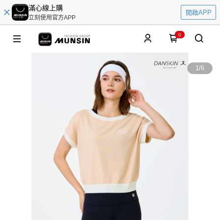
滿心線上購
開啟APP
立刻使用官方APP
0
1
/
6